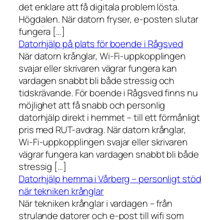
det enklare att få digitala problem lösta.
Högdalen. När datorn fryser, e-posten slutar
fungera […]
Datorhjälp på plats för boende i Rågsved
När datorn krånglar, Wi-Fi-uppkopplingen
svajar eller skrivaren vägrar fungera kan
vardagen snabbt bli både stressig och
tidskrävande. För boende i Rågsved finns nu
möjlighet att få snabb och personlig
datorhjälp direkt i hemmet – till ett förmånligt
pris med RUT-avdrag. När datorn krånglar,
Wi-Fi-uppkopplingen svajar eller skrivaren
vägrar fungera kan vardagen snabbt bli både
stressig […]
Datorhjälp hemma i Vårberg – personligt stöd
när tekniken krånglar
När tekniken krånglar i vardagen – från
strulande datorer och e-post till wifi som