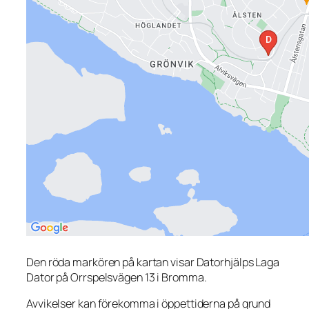
Den röda markören på kartan visar Datorhjälps Laga
Dator på Orrspelsvägen 13 i Bromma.
Avvikelser kan förekomma i öppettiderna på grund