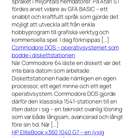
språket i miljontals hemdatorer. På Atari ST
fördes arvet vidare av GFA BASIC – ett
snabbt och kraftfullt språk som gjorde det
möjligt att utveckla allt från enkla
hobbyprogram till grafiska verktyg och
kommersiella spel. I dag förknippas […]
Commodore DOS – operativsystemet som
bodde i diskettstationen
När Commodore 64 läste en diskett var det
inte bara datorn som arbetade.
Diskettstationen hade nämligen en egen
processor, ett eget minne och ett eget
operativsystem. Commodore DOS gjorde
därför den klassiska 1541-stationen till en
liten dator i sig – en tekniskt ovanlig lösning
som var både långsam, avancerad och långt
före sin tid. När […]
HP EliteBook x360 1040 G7 – en lyxig