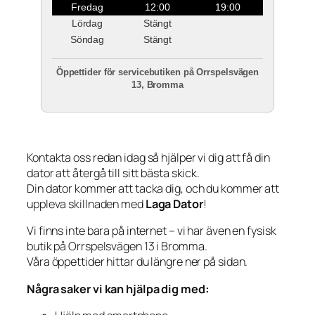
Fredag
12:00
19:00
Lördag
Stängt
Söndag
Stängt
Öppettider för servicebutiken på Orrspelsvägen
13, Bromma
Kontakta oss redan idag så hjälper vi dig att få din
dator att återgå till sitt bästa skick.
Din dator kommer att tacka dig, och du kommer att
uppleva skillnaden med
Laga Dator
!
Vi finns inte bara på internet – vi har även en fysisk
butik på Orrspelsvägen 13 i Bromma.
Våra öppettider hittar du längre ner på sidan.
Några saker vi kan hjälpa dig med: