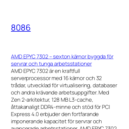
8086
AMD EPYC 7302 – sexton kärnor byggda för
servrar och tunga arbetsstationer
AMD EPYC 7302 är en kraftfull
serverprocessor med 16 kärnor och 32
trådar, utvecklad för virtualisering, databaser
och andra krävande arbetsuppgifter. Med
Zen 2-arkitektur, 128 MB L3-cache,
åttakanaligt DDR4-minne och stöd för PCI
Express 4.0 erbjuder den fortfarande
imponerande kapacitet för servrar och
avancerade arbetsstationer. AMD EPYC 7302