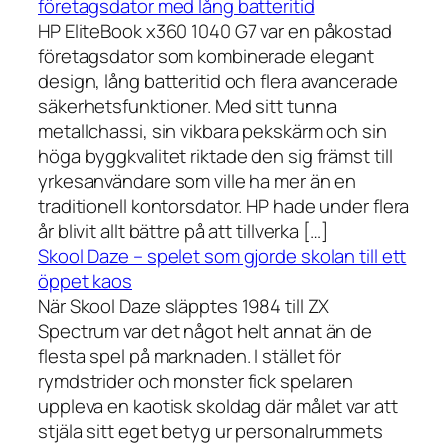
företagsdator med lång batteritid
HP EliteBook x360 1040 G7 var en påkostad
företagsdator som kombinerade elegant
design, lång batteritid och flera avancerade
säkerhetsfunktioner. Med sitt tunna
metallchassi, sin vikbara pekskärm och sin
höga byggkvalitet riktade den sig främst till
yrkesanvändare som ville ha mer än en
traditionell kontorsdator. HP hade under flera
år blivit allt bättre på att tillverka […]
Skool Daze – spelet som gjorde skolan till ett
öppet kaos
När Skool Daze släpptes 1984 till ZX
Spectrum var det något helt annat än de
flesta spel på marknaden. I stället för
rymdstrider och monster fick spelaren
uppleva en kaotisk skoldag där målet var att
stjäla sitt eget betyg ur personalrummets