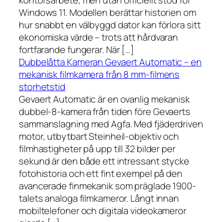
kontorsarbete, men utan officiellt stöd för
Windows 11. Modellen berättar historien om
hur snabbt en välbyggd dator kan förlora sitt
ekonomiska värde – trots att hårdvaran
fortfarande fungerar. När […]
Dubbelåtta Kameran Gevaert Automatic – en
mekanisk filmkamera från 8 mm-filmens
storhetstid
Gevaert Automatic är en ovanlig mekanisk
dubbel-8-kamera från tiden före Gevaerts
sammanslagning med Agfa. Med fjäderdriven
motor, utbytbart Steinheil-objektiv och
filmhastigheter på upp till 32 bilder per
sekund är den både ett intressant stycke
fotohistoria och ett fint exempel på den
avancerade finmekanik som präglade 1900-
talets analoga filmkameror. Långt innan
mobiltelefoner och digitala videokameror