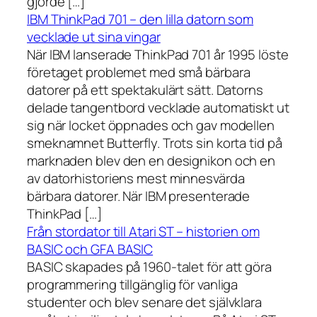
gjorde […]
IBM ThinkPad 701 – den lilla datorn som
vecklade ut sina vingar
När IBM lanserade ThinkPad 701 år 1995 löste
företaget problemet med små bärbara
datorer på ett spektakulärt sätt. Datorns
delade tangentbord vecklade automatiskt ut
sig när locket öppnades och gav modellen
smeknamnet Butterfly. Trots sin korta tid på
marknaden blev den en designikon och en
av datorhistoriens mest minnesvärda
bärbara datorer. När IBM presenterade
ThinkPad […]
Från stordator till Atari ST – historien om
BASIC och GFA BASIC
BASIC skapades på 1960-talet för att göra
programmering tillgänglig för vanliga
studenter och blev senare det självklara