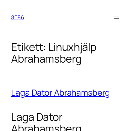
Hoppa
till
8086
innehåll
Etikett:
Linuxhjälp
Abrahamsberg
Laga Dator Abrahamsberg
Laga Dator
Abrahamsberg