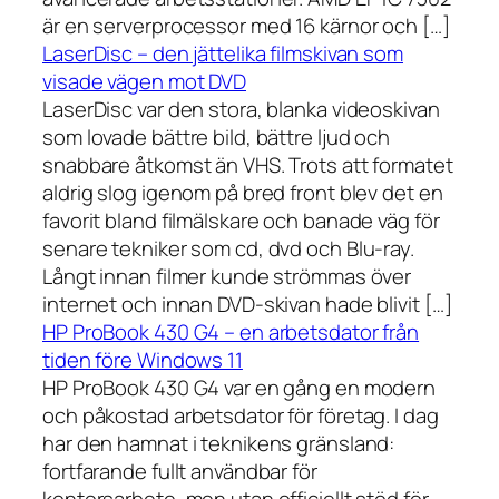
är en serverprocessor med 16 kärnor och […]
LaserDisc – den jättelika filmskivan som
visade vägen mot DVD
LaserDisc var den stora, blanka videoskivan
som lovade bättre bild, bättre ljud och
snabbare åtkomst än VHS. Trots att formatet
aldrig slog igenom på bred front blev det en
favorit bland filmälskare och banade väg för
senare tekniker som cd, dvd och Blu-ray.
Långt innan filmer kunde strömmas över
internet och innan DVD-skivan hade blivit […]
HP ProBook 430 G4 – en arbetsdator från
tiden före Windows 11
HP ProBook 430 G4 var en gång en modern
och påkostad arbetsdator för företag. I dag
har den hamnat i teknikens gränsland:
fortfarande fullt användbar för