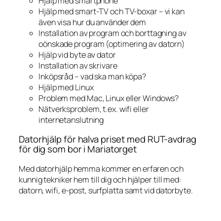
Hjälp med smartphone
Hjälp med smart-TV och TV-boxar – vi kan
även visa hur du använder dem
Installation av program och borttagning av
oönskade program (optimering av datorn)
Hjälp vid byte av dator
Installation av skrivare
Inköpsråd – vad ska man köpa?
Hjälp med Linux
Problem med Mac, Linux eller Windows?
Nätverksproblem, t.ex. wifi eller
internetanslutning
Datorhjälp för halva priset med RUT-avdrag
för dig som bor i Mariatorget
Med datorhjälp hemma kommer en erfaren och
kunnig tekniker hem till dig och hjälper till med:
datorn, wifi, e-post, surfplatta samt vid datorbyte.