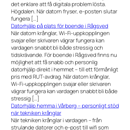
det enklare att få digitala problem lösta.
Högdalen. När datorn fryser, e-posten slutar
fungera […]
Datorhjälp på plats för boende i Rågsved
När datorn krånglar, Wi-Fi-uppkopplingen
svajar eller skrivaren vägrar fungera kan
vardagen snabbt bli både stressig och
tidskrävande. För boende i Rågsved finns nu
möjlighet att få snabb och personlig
datorhjälp direkt i hemmet – till ett förmånligt
pris med RUT-avdrag. När datorn krånglar,
Wi-Fi-uppkopplingen svajar eller skrivaren
vägrar fungera kan vardagen snabbt bli både
stressig […]
Datorhjälp hemma i Vårberg – personligt stöd
när tekniken krånglar
När tekniken krånglar i vardagen – från
strulande datorer och e-post till wifi som