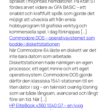
språket i miljontals hemdatorer. På Atari ST
fördes arvet vidare av GFA BASIC – ett
snabbt och kraftfullt språk som gjorde det
möjligt att utveckla allt från enkla
hobbyprogram till grafiska verktyg och
kommersiella spel. I dag förknippas […]
Commodore DOS – operativsystemet som
bodde i diskettstationen
När Commodore 64 läste en diskett var det
inte bara datorn som arbetade.
Diskettstationen hade nämligen en egen
processor, ett eget minne och ett eget
operativsystem. Commodore DOS gjorde
därför den klassiska 1541-stationen till en
liten dator i sig – en tekniskt ovanlig lösning
som var både långsam, avancerad och långt
före sin tid. När […]
HP EliteBook x360 1040 G7 – en lyxig