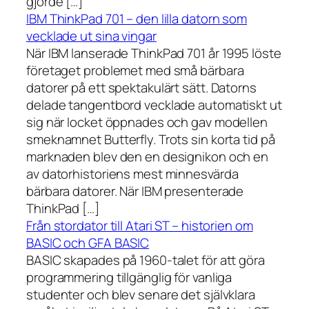
gjorde […]
IBM ThinkPad 701 – den lilla datorn som
vecklade ut sina vingar
När IBM lanserade ThinkPad 701 år 1995 löste
företaget problemet med små bärbara
datorer på ett spektakulärt sätt. Datorns
delade tangentbord vecklade automatiskt ut
sig när locket öppnades och gav modellen
smeknamnet Butterfly. Trots sin korta tid på
marknaden blev den en designikon och en
av datorhistoriens mest minnesvärda
bärbara datorer. När IBM presenterade
ThinkPad […]
Från stordator till Atari ST – historien om
BASIC och GFA BASIC
BASIC skapades på 1960-talet för att göra
programmering tillgänglig för vanliga
studenter och blev senare det självklara