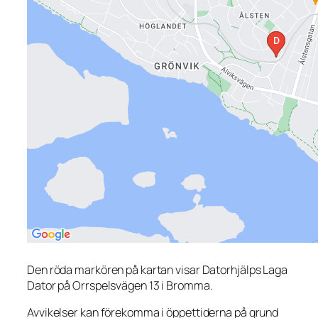
Den röda markören på kartan visar Datorhjälps Laga
Dator på Orrspelsvägen 13 i Bromma.
Avvikelser kan förekomma i öppettiderna på grund