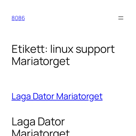
Hoppa
till
8086
innehåll
Etikett:
linux support
Mariatorget
Laga Dator Mariatorget
Laga Dator
Mariatorget