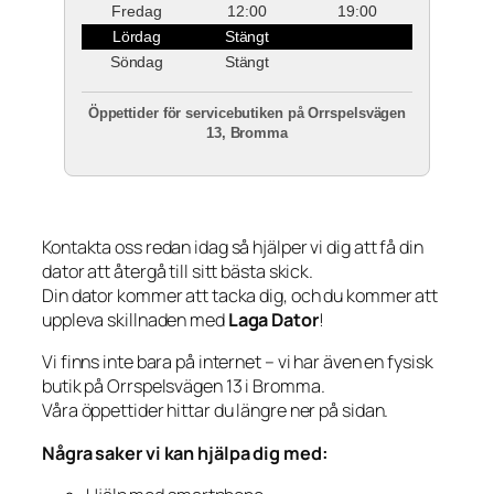
Fredag
12:00
19:00
Lördag
Stängt
Söndag
Stängt
Öppettider för servicebutiken på Orrspelsvägen
13, Bromma
Kontakta oss redan idag så hjälper vi dig att få din
dator att återgå till sitt bästa skick.
Din dator kommer att tacka dig, och du kommer att
uppleva skillnaden med
Laga Dator
!
Vi finns inte bara på internet – vi har även en fysisk
butik på Orrspelsvägen 13 i Bromma.
Våra öppettider hittar du längre ner på sidan.
Några saker vi kan hjälpa dig med: