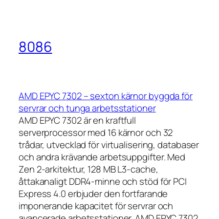
8086
AMD EPYC 7302 – sexton kärnor byggda för
servrar och tunga arbetsstationer
AMD EPYC 7302 är en kraftfull
serverprocessor med 16 kärnor och 32
trådar, utvecklad för virtualisering, databaser
och andra krävande arbetsuppgifter. Med
Zen 2-arkitektur, 128 MB L3-cache,
åttakanaligt DDR4-minne och stöd för PCI
Express 4.0 erbjuder den fortfarande
imponerande kapacitet för servrar och
avancerade arbetsstationer. AMD EPYC 7302