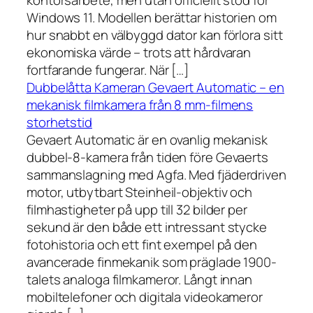
kontorsarbete, men utan officiellt stöd för
Windows 11. Modellen berättar historien om
hur snabbt en välbyggd dator kan förlora sitt
ekonomiska värde – trots att hårdvaran
fortfarande fungerar. När […]
Dubbelåtta Kameran Gevaert Automatic – en
mekanisk filmkamera från 8 mm-filmens
storhetstid
Gevaert Automatic är en ovanlig mekanisk
dubbel-8-kamera från tiden före Gevaerts
sammanslagning med Agfa. Med fjäderdriven
motor, utbytbart Steinheil-objektiv och
filmhastigheter på upp till 32 bilder per
sekund är den både ett intressant stycke
fotohistoria och ett fint exempel på den
avancerade finmekanik som präglade 1900-
talets analoga filmkameror. Långt innan
mobiltelefoner och digitala videokameror