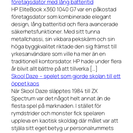
företagsdator med lång batteritid
HP EliteBook x360 1040 G7 var en påkostad
företagsdator som kombinerade elegant
design, lång batteritid och flera avancerade
säkerhetsfunktioner. Med sitt tunna
metallchassi, sin vikbara pekskärm och sin
höga byggkvalitet riktade den sig främst till
yrkesanvändare som ville ha mer än en
traditionell kontorsdator. HP hade under flera
år blivit allt bättre på att tillverka […]
Skool Daze – spelet som gjorde skolan till ett
öppet kaos
När Skool Daze släpptes 1984 till ZX
Spectrum var det något helt annat än de
flesta spel på marknaden. I stället för
rymdstrider och monster fick spelaren
uppleva en kaotisk skoldag där målet var att
stjäla sitt eget betyg ur personalrummets