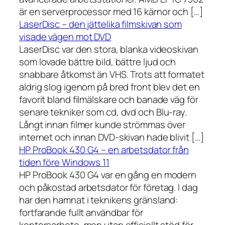
är en serverprocessor med 16 kärnor och […]
LaserDisc – den jättelika filmskivan som
visade vägen mot DVD
LaserDisc var den stora, blanka videoskivan
som lovade bättre bild, bättre ljud och
snabbare åtkomst än VHS. Trots att formatet
aldrig slog igenom på bred front blev det en
favorit bland filmälskare och banade väg för
senare tekniker som cd, dvd och Blu-ray.
Långt innan filmer kunde strömmas över
internet och innan DVD-skivan hade blivit […]
HP ProBook 430 G4 – en arbetsdator från
tiden före Windows 11
HP ProBook 430 G4 var en gång en modern
och påkostad arbetsdator för företag. I dag
har den hamnat i teknikens gränsland:
fortfarande fullt användbar för