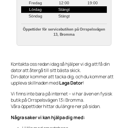
Fredag
12:00
19:00
Lördag
Stängt
Söndag
Stängt
Öppettider för servicebutiken på Orrspelsvägen
13, Bromma
Kontakta oss redan idag så hjälper vi dig att få din
dator att återgå till sitt bästa skick.
Din dator kommer att tacka dig, och du kommer att
uppleva skillnaden med
Laga Dator
!
Vi finns inte bara på internet – vi har även en fysisk
butik på Orrspelsvägen 13 i Bromma.
Våra öppettider hittar du längre ner på sidan.
Några saker vi kan hjälpa dig med: