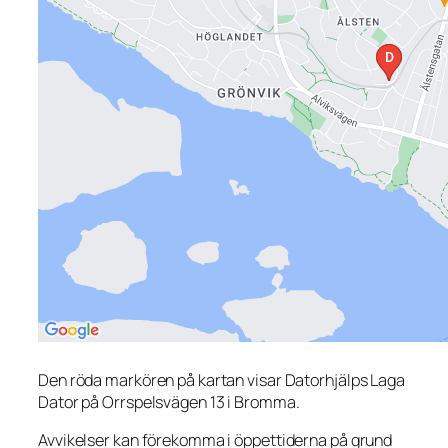
Den röda markören på kartan visar Datorhjälps Laga
Dator på Orrspelsvägen 13 i Bromma.
Avvikelser kan förekomma i öppettiderna på grund