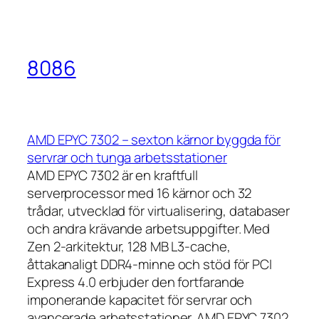
8086
AMD EPYC 7302 – sexton kärnor byggda för
servrar och tunga arbetsstationer
AMD EPYC 7302 är en kraftfull
serverprocessor med 16 kärnor och 32
trådar, utvecklad för virtualisering, databaser
och andra krävande arbetsuppgifter. Med
Zen 2-arkitektur, 128 MB L3-cache,
åttakanaligt DDR4-minne och stöd för PCI
Express 4.0 erbjuder den fortfarande
imponerande kapacitet för servrar och
avancerade arbetsstationer. AMD EPYC 7302