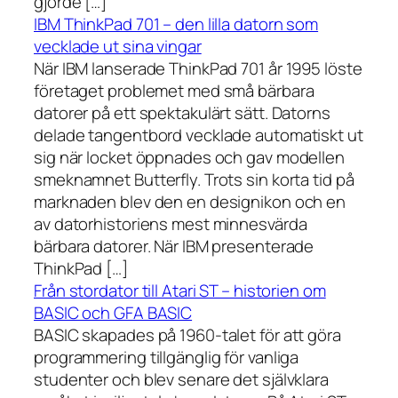
gjorde […]
IBM ThinkPad 701 – den lilla datorn som
vecklade ut sina vingar
När IBM lanserade ThinkPad 701 år 1995 löste
företaget problemet med små bärbara
datorer på ett spektakulärt sätt. Datorns
delade tangentbord vecklade automatiskt ut
sig när locket öppnades och gav modellen
smeknamnet Butterfly. Trots sin korta tid på
marknaden blev den en designikon och en
av datorhistoriens mest minnesvärda
bärbara datorer. När IBM presenterade
ThinkPad […]
Från stordator till Atari ST – historien om
BASIC och GFA BASIC
BASIC skapades på 1960-talet för att göra
programmering tillgänglig för vanliga
studenter och blev senare det självklara