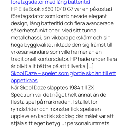
företagsdator med lång batteritid
HP EliteBook x360 1040 G7 var en påkostad
företagsdator som kombinerade elegant
design, lång batteritid och flera avancerade
säkerhetsfunktioner. Med sitt tunna
metallchassi, sin vikbara pekskärm och sin
höga byggkvalitet riktade den sig främst till
yrkesanvändare som ville ha mer än en
traditionell kontorsdator. HP hade under flera
år blivit allt bättre på att tillverka […]
Skool Daze – spelet som gjorde skolan till ett
öppet kaos
När Skool Daze släpptes 1984 till ZX
Spectrum var det något helt annat än de
flesta spel på marknaden. I stället för
rymdstrider och monster fick spelaren
uppleva en kaotisk skoldag där målet var att
stjäla sitt eget betyg ur personalrummets