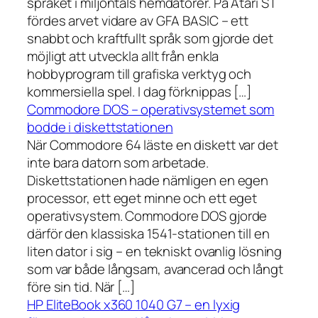
språket i miljontals hemdatorer. På Atari ST
fördes arvet vidare av GFA BASIC – ett
snabbt och kraftfullt språk som gjorde det
möjligt att utveckla allt från enkla
hobbyprogram till grafiska verktyg och
kommersiella spel. I dag förknippas […]
Commodore DOS – operativsystemet som
bodde i diskettstationen
När Commodore 64 läste en diskett var det
inte bara datorn som arbetade.
Diskettstationen hade nämligen en egen
processor, ett eget minne och ett eget
operativsystem. Commodore DOS gjorde
därför den klassiska 1541-stationen till en
liten dator i sig – en tekniskt ovanlig lösning
som var både långsam, avancerad och långt
före sin tid. När […]
HP EliteBook x360 1040 G7 – en lyxig