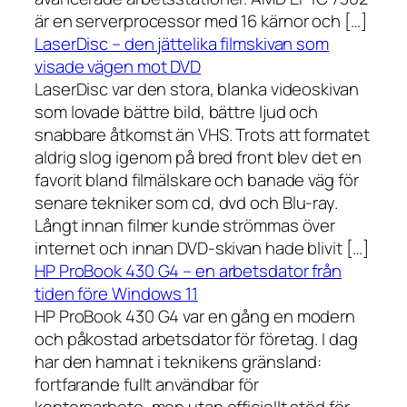
är en serverprocessor med 16 kärnor och […]
LaserDisc – den jättelika filmskivan som
visade vägen mot DVD
LaserDisc var den stora, blanka videoskivan
som lovade bättre bild, bättre ljud och
snabbare åtkomst än VHS. Trots att formatet
aldrig slog igenom på bred front blev det en
favorit bland filmälskare och banade väg för
senare tekniker som cd, dvd och Blu-ray.
Långt innan filmer kunde strömmas över
internet och innan DVD-skivan hade blivit […]
HP ProBook 430 G4 – en arbetsdator från
tiden före Windows 11
HP ProBook 430 G4 var en gång en modern
och påkostad arbetsdator för företag. I dag
har den hamnat i teknikens gränsland:
fortfarande fullt användbar för