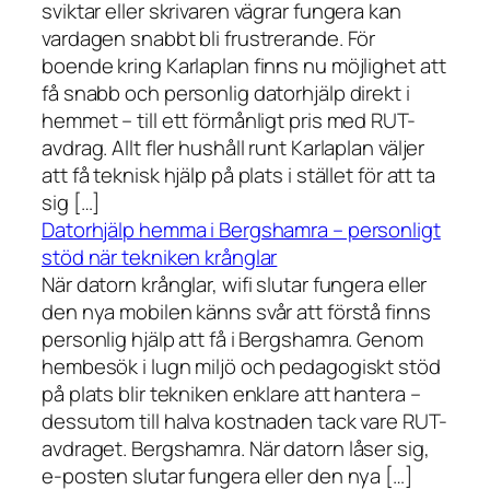
sviktar eller skrivaren vägrar fungera kan
vardagen snabbt bli frustrerande. För
boende kring Karlaplan finns nu möjlighet att
få snabb och personlig datorhjälp direkt i
hemmet – till ett förmånligt pris med RUT-
avdrag. Allt fler hushåll runt Karlaplan väljer
att få teknisk hjälp på plats i stället för att ta
sig […]
Datorhjälp hemma i Bergshamra – personligt
stöd när tekniken krånglar
När datorn krånglar, wifi slutar fungera eller
den nya mobilen känns svår att förstå finns
personlig hjälp att få i Bergshamra. Genom
hembesök i lugn miljö och pedagogiskt stöd
på plats blir tekniken enklare att hantera –
dessutom till halva kostnaden tack vare RUT-
avdraget. Bergshamra. När datorn låser sig,
e-posten slutar fungera eller den nya […]