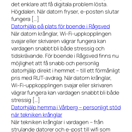
det enklare att få digitala problem lösta.
Högdalen. När datorn fryser, e-posten slutar
fungera […]
Datorhjälp på plats för boende i Rågsved
När datorn krånglar, Wi-Fi-uppkopplingen
svajar eller skrivaren vägrar fungera kan
vardagen snabbt bli både stressig och
tidskrävande. För boende i Rågsved finns nu
möjlighet att få snabb och personlig
datorhjälp direkt i hemmet – till ett förmånligt
pris med RUT-avdrag. När datorn krånglar,
Wi-Fi-uppkopplingen svajar eller skrivaren
vägrar fungera kan vardagen snabbt bli både
stressig […]
Datorhjälp hemma i Vårberg – personligt stöd
när tekniken krånglar
När tekniken krånglar i vardagen – från
strulande datorer och e-post till wifi som