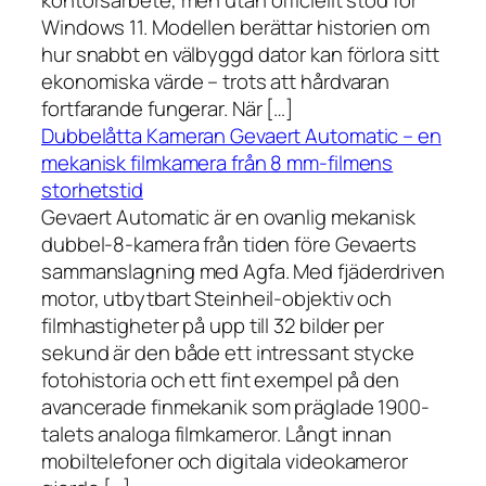
kontorsarbete, men utan officiellt stöd för
Windows 11. Modellen berättar historien om
hur snabbt en välbyggd dator kan förlora sitt
ekonomiska värde – trots att hårdvaran
fortfarande fungerar. När […]
Dubbelåtta Kameran Gevaert Automatic – en
mekanisk filmkamera från 8 mm-filmens
storhetstid
Gevaert Automatic är en ovanlig mekanisk
dubbel-8-kamera från tiden före Gevaerts
sammanslagning med Agfa. Med fjäderdriven
motor, utbytbart Steinheil-objektiv och
filmhastigheter på upp till 32 bilder per
sekund är den både ett intressant stycke
fotohistoria och ett fint exempel på den
avancerade finmekanik som präglade 1900-
talets analoga filmkameror. Långt innan
mobiltelefoner och digitala videokameror