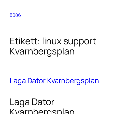
Hoppa
till
8086
innehåll
Etikett:
linux support
Kvarnbergsplan
Laga Dator Kvarnbergsplan
Laga Dator
Kvarnbergsplan