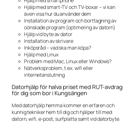
Hjälp med smartphone
Hjälp med smart-TV och TV-boxar – vi kan
även visa hur du använder dem
Installation av program och borttagning av
oönskade program (optimering av datorn)
Hjälp vid byte av dator
Installation av skrivare
Inköpsråd – vad ska man köpa?
Hjälp med Linux
Problem med Mac, Linux eller Windows?
Nätverksproblem, t.ex. wifi eller
internetanslutning
Datorhjälp för halva priset med RUT-avdrag
för dig som bor i Kungsängen
Med datorhjälp hemma kommer en erfaren och
kunnig tekniker hem till dig och hjälper till med:
datorn, wifi, e-post, surfplatta samt vid datorbyte.