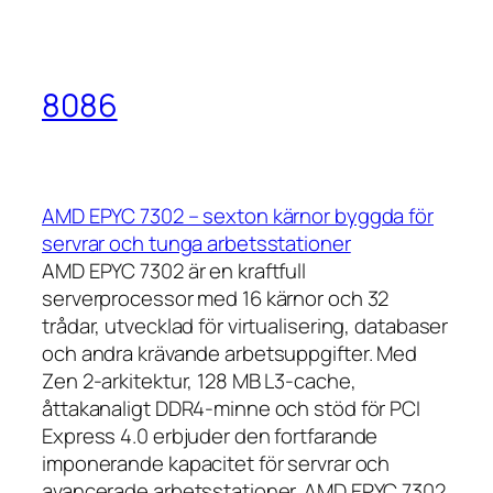
8086
AMD EPYC 7302 – sexton kärnor byggda för
servrar och tunga arbetsstationer
AMD EPYC 7302 är en kraftfull
serverprocessor med 16 kärnor och 32
trådar, utvecklad för virtualisering, databaser
och andra krävande arbetsuppgifter. Med
Zen 2-arkitektur, 128 MB L3-cache,
åttakanaligt DDR4-minne och stöd för PCI
Express 4.0 erbjuder den fortfarande
imponerande kapacitet för servrar och
avancerade arbetsstationer. AMD EPYC 7302