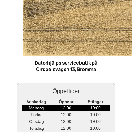
Datorhjälps servicebutik på
Orrspelsvägen 13, Bromma
Öppettider
Veckodag
Öppnar
Stänger
Måndag
12:00
19:00
Tisdag
12:00
19:00
Onsdag
12:00
19:00
Torsdag
12:00
19:00