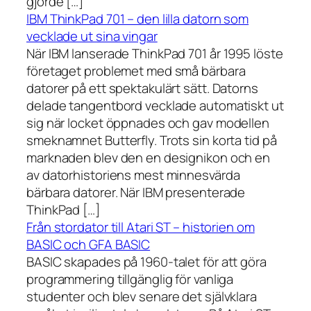
gjorde […]
IBM ThinkPad 701 – den lilla datorn som
vecklade ut sina vingar
När IBM lanserade ThinkPad 701 år 1995 löste
företaget problemet med små bärbara
datorer på ett spektakulärt sätt. Datorns
delade tangentbord vecklade automatiskt ut
sig när locket öppnades och gav modellen
smeknamnet Butterfly. Trots sin korta tid på
marknaden blev den en designikon och en
av datorhistoriens mest minnesvärda
bärbara datorer. När IBM presenterade
ThinkPad […]
Från stordator till Atari ST – historien om
BASIC och GFA BASIC
BASIC skapades på 1960-talet för att göra
programmering tillgänglig för vanliga
studenter och blev senare det självklara