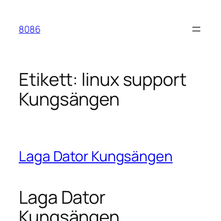
Hoppa
till
8086
innehåll
Etikett:
linux support
Kungsängen
Laga Dator Kungsängen
Laga Dator
Kungsängen