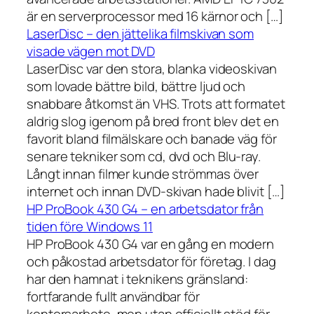
är en serverprocessor med 16 kärnor och […]
LaserDisc – den jättelika filmskivan som
visade vägen mot DVD
LaserDisc var den stora, blanka videoskivan
som lovade bättre bild, bättre ljud och
snabbare åtkomst än VHS. Trots att formatet
aldrig slog igenom på bred front blev det en
favorit bland filmälskare och banade väg för
senare tekniker som cd, dvd och Blu-ray.
Långt innan filmer kunde strömmas över
internet och innan DVD-skivan hade blivit […]
HP ProBook 430 G4 – en arbetsdator från
tiden före Windows 11
HP ProBook 430 G4 var en gång en modern
och påkostad arbetsdator för företag. I dag
har den hamnat i teknikens gränsland:
fortfarande fullt användbar för