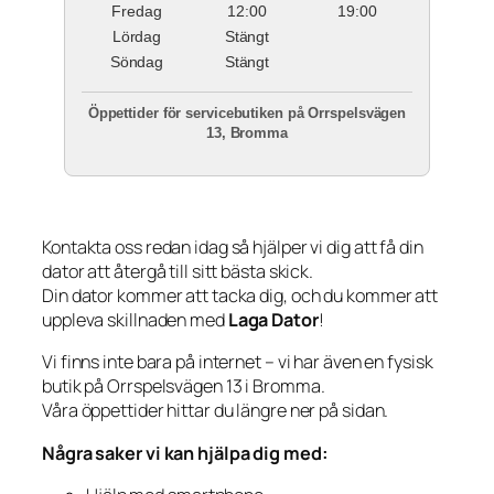
Fredag
12:00
19:00
Lördag
Stängt
Söndag
Stängt
Öppettider för servicebutiken på Orrspelsvägen
13, Bromma
Kontakta oss redan idag så hjälper vi dig att få din
dator att återgå till sitt bästa skick.
Din dator kommer att tacka dig, och du kommer att
uppleva skillnaden med
Laga Dator
!
Vi finns inte bara på internet – vi har även en fysisk
butik på Orrspelsvägen 13 i Bromma.
Våra öppettider hittar du längre ner på sidan.
Några saker vi kan hjälpa dig med: