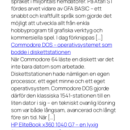
språket i miljontals hemdatorer. På Atari ST
fördes arvet vidare av GFA BASIC – ett
snabbt och kraftfullt språk som gjorde det
möjligt att utveckla allt från enkla
hobbyprogram till grafiska verktyg och
kommersiella spel. I dag förknippas […]
Commodore DOS – operativsystemet som
bodde i diskettstationen
När Commodore 64 läste en diskett var det
inte bara datorn som arbetade.
Diskettstationen hade nämligen en egen
processor, ett eget minne och ett eget
operativsystem. Commodore DOS gjorde
därför den klassiska 1541-stationen till en
liten dator i sig – en tekniskt ovanlig lösning
som var både långsam, avancerad och långt
före sin tid. När […]
HP EliteBook x360 1040 G7 – en lyxig