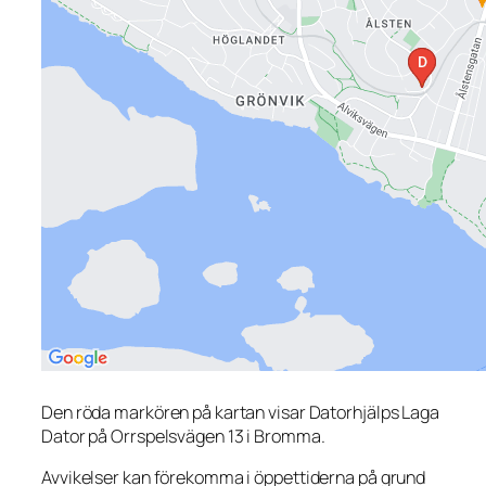
Den röda markören på kartan visar Datorhjälps Laga
Dator på Orrspelsvägen 13 i Bromma.
Avvikelser kan förekomma i öppettiderna på grund