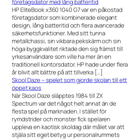
företagsdator med lång batteritid
HP EliteBook x360 1040 G7 var en påkostad
företagsdator som kombinerade elegant
design, lång batteritid och flera avancerade
säkerhetsfunktioner. Med sitt tunna
metallchassi, sin vikbara pekskärm och sin
höga byggkvalitet riktade den sig främst till
yrkesanvändare som ville ha mer än en
traditionell kontorsdator. HP hade under flera
år blivit allt bättre på att tillverka […]
Skool Daze – spelet som gjorde skolan till ett
öppet kaos
När Skool Daze släpptes 1984 till ZX
Spectrum var det något helt annat än de
flesta spel på marknaden. I stället för
rymdstrider och monster fick spelaren
uppleva en kaotisk skoldag där målet var att
stjäla sitt eget betyg ur personalrummets