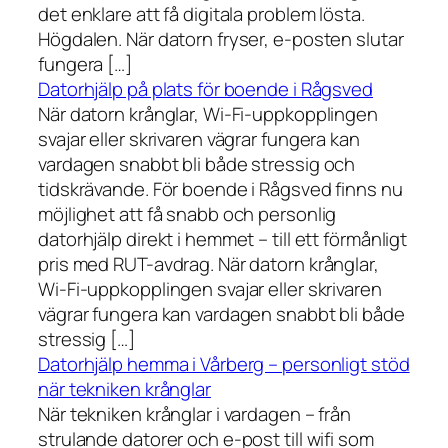
det enklare att få digitala problem lösta.
Högdalen. När datorn fryser, e-posten slutar
fungera […]
Datorhjälp på plats för boende i Rågsved
När datorn krånglar, Wi-Fi-uppkopplingen
svajar eller skrivaren vägrar fungera kan
vardagen snabbt bli både stressig och
tidskrävande. För boende i Rågsved finns nu
möjlighet att få snabb och personlig
datorhjälp direkt i hemmet – till ett förmånligt
pris med RUT-avdrag. När datorn krånglar,
Wi-Fi-uppkopplingen svajar eller skrivaren
vägrar fungera kan vardagen snabbt bli både
stressig […]
Datorhjälp hemma i Vårberg – personligt stöd
när tekniken krånglar
När tekniken krånglar i vardagen – från
strulande datorer och e-post till wifi som