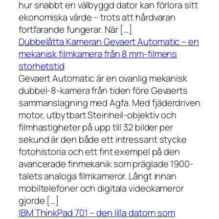
hur snabbt en välbyggd dator kan förlora sitt
ekonomiska värde – trots att hårdvaran
fortfarande fungerar. När […]
Dubbelåtta Kameran Gevaert Automatic – en
mekanisk filmkamera från 8 mm-filmens
storhetstid
Gevaert Automatic är en ovanlig mekanisk
dubbel-8-kamera från tiden före Gevaerts
sammanslagning med Agfa. Med fjäderdriven
motor, utbytbart Steinheil-objektiv och
filmhastigheter på upp till 32 bilder per
sekund är den både ett intressant stycke
fotohistoria och ett fint exempel på den
avancerade finmekanik som präglade 1900-
talets analoga filmkameror. Långt innan
mobiltelefoner och digitala videokameror
gjorde […]
IBM ThinkPad 701 – den lilla datorn som