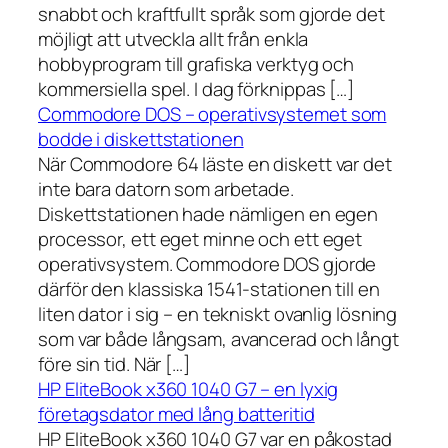
snabbt och kraftfullt språk som gjorde det
möjligt att utveckla allt från enkla
hobbyprogram till grafiska verktyg och
kommersiella spel. I dag förknippas […]
Commodore DOS – operativsystemet som
bodde i diskettstationen
När Commodore 64 läste en diskett var det
inte bara datorn som arbetade.
Diskettstationen hade nämligen en egen
processor, ett eget minne och ett eget
operativsystem. Commodore DOS gjorde
därför den klassiska 1541-stationen till en
liten dator i sig – en tekniskt ovanlig lösning
som var både långsam, avancerad och långt
före sin tid. När […]
HP EliteBook x360 1040 G7 – en lyxig
företagsdator med lång batteritid
HP EliteBook x360 1040 G7 var en påkostad