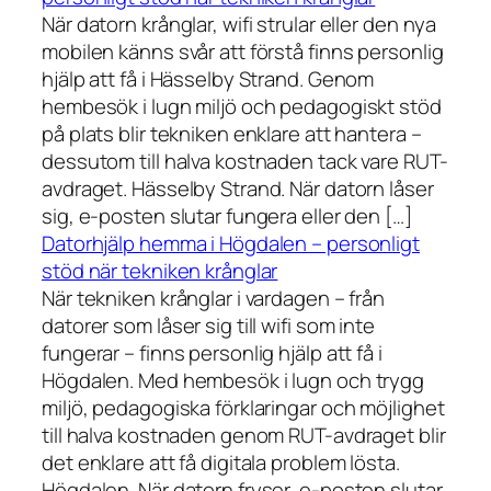
När datorn krånglar, wifi strular eller den nya
mobilen känns svår att förstå finns personlig
hjälp att få i Hässelby Strand. Genom
hembesök i lugn miljö och pedagogiskt stöd
på plats blir tekniken enklare att hantera –
dessutom till halva kostnaden tack vare RUT-
avdraget. Hässelby Strand. När datorn låser
sig, e-posten slutar fungera eller den […]
Datorhjälp hemma i Högdalen – personligt
stöd när tekniken krånglar
När tekniken krånglar i vardagen – från
datorer som låser sig till wifi som inte
fungerar – finns personlig hjälp att få i
Högdalen. Med hembesök i lugn och trygg
miljö, pedagogiska förklaringar och möjlighet
till halva kostnaden genom RUT-avdraget blir
det enklare att få digitala problem lösta.
Högdalen. När datorn fryser, e-posten slutar