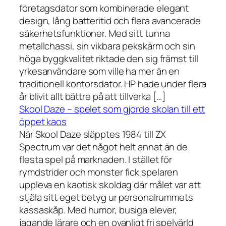
företagsdator som kombinerade elegant
design, lång batteritid och flera avancerade
säkerhetsfunktioner. Med sitt tunna
metallchassi, sin vikbara pekskärm och sin
höga byggkvalitet riktade den sig främst till
yrkesanvändare som ville ha mer än en
traditionell kontorsdator. HP hade under flera
år blivit allt bättre på att tillverka […]
Skool Daze – spelet som gjorde skolan till ett
öppet kaos
När Skool Daze släpptes 1984 till ZX
Spectrum var det något helt annat än de
flesta spel på marknaden. I stället för
rymdstrider och monster fick spelaren
uppleva en kaotisk skoldag där målet var att
stjäla sitt eget betyg ur personalrummets
kassaskåp. Med humor, busiga elever,
jagande lärare och en ovanligt fri spelvärld