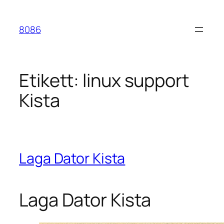
Hoppa
till
8086
innehåll
Etikett:
linux support
Kista
Laga Dator Kista
Laga Dator Kista