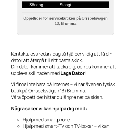
Söndag
Stängt
Öppettider för servicebutiken på Orrspelsvägen
13, Bromma
Kontakta oss redan idag så hjälper vi dig att få din
dator att återgå till sitt bästa skick.
Din dator kommer att tacka dig, och du kommer att
uppleva skillnaden med
Laga Dator
!
Vi finns inte bara på internet – vi har även en fysisk
butik på Orrspelsvägen 13 i Bromma.
Våra öppettider hittar du längre ner på sidan.
Några saker vi kan hjälpa dig med:
Hjälp med smartphone
Hjälp med smart-TV och TV-boxar – vi kan