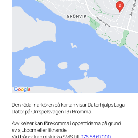
Den röda markören på kartan visar Datorhjälps Laga
Dator på Orrspelsvägen 13 i Bromma.
Avvikelser kan förekomma i öppettiderna på grund
av sjukdom eller liknande.
Vid frågor kan ni skicka SMS till
076 58 67000
.