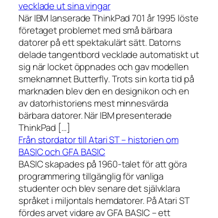
vecklade ut sina vingar
När IBM lanserade ThinkPad 701 år 1995 löste
företaget problemet med små bärbara
datorer på ett spektakulärt sätt. Datorns
delade tangentbord vecklade automatiskt ut
sig när locket öppnades och gav modellen
smeknamnet Butterfly. Trots sin korta tid på
marknaden blev den en designikon och en
av datorhistoriens mest minnesvärda
bärbara datorer. När IBM presenterade
ThinkPad […]
Från stordator till Atari ST – historien om
BASIC och GFA BASIC
BASIC skapades på 1960-talet för att göra
programmering tillgänglig för vanliga
studenter och blev senare det självklara
språket i miljontals hemdatorer. På Atari ST
fördes arvet vidare av GFA BASIC – ett