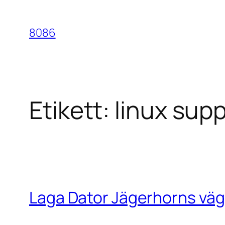
Hoppa
till
8086
innehåll
Etikett:
linux sup
Laga Dator Jägerhorns väg