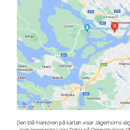
Den blå markören på kartan visar Jägerhorns vä
, som ligger nära Laga Dator på Orrspelsvägen 1