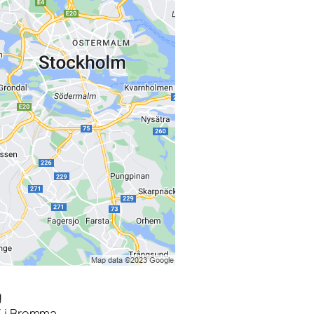
g
3 i Bromma.