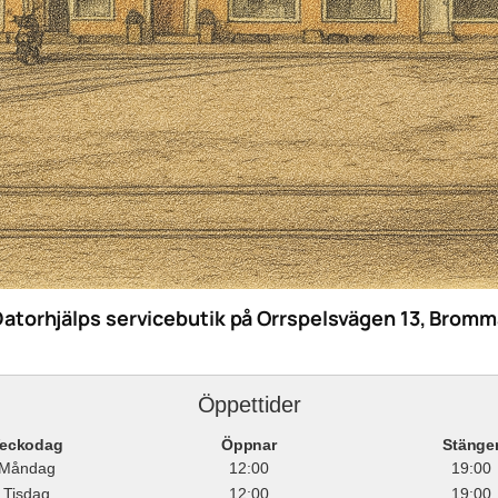
Datorhjälps servicebutik på Orrspelsvägen 13, Bromm
Öppettider
eckodag
Öppnar
Stänge
Måndag
12:00
19:00
Tisdag
12:00
19:00