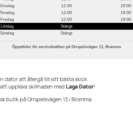
Onsdag
12:00
19:00
Torsdag
12:00
19:00
Fredag
12:00
19:00
Lördag
Stängt
Söndag
Stängt
Öppettider för servicebutiken på Orrspelsvägen 13, Bromma
 dator att återgå till sitt bästa skick.
 att uppleva skillnaden med
Laga Dator
!
sisk butik på Orrspelsvägen 13 i Bromma.