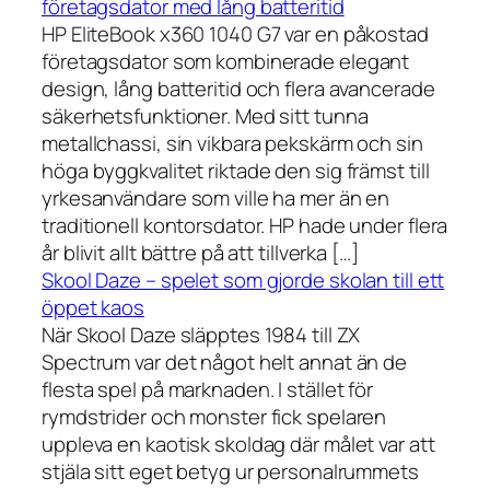
företagsdator med lång batteritid
HP EliteBook x360 1040 G7 var en påkostad
företagsdator som kombinerade elegant
design, lång batteritid och flera avancerade
säkerhetsfunktioner. Med sitt tunna
metallchassi, sin vikbara pekskärm och sin
höga byggkvalitet riktade den sig främst till
yrkesanvändare som ville ha mer än en
traditionell kontorsdator. HP hade under flera
år blivit allt bättre på att tillverka […]
Skool Daze – spelet som gjorde skolan till ett
öppet kaos
När Skool Daze släpptes 1984 till ZX
Spectrum var det något helt annat än de
flesta spel på marknaden. I stället för
rymdstrider och monster fick spelaren
uppleva en kaotisk skoldag där målet var att
stjäla sitt eget betyg ur personalrummets