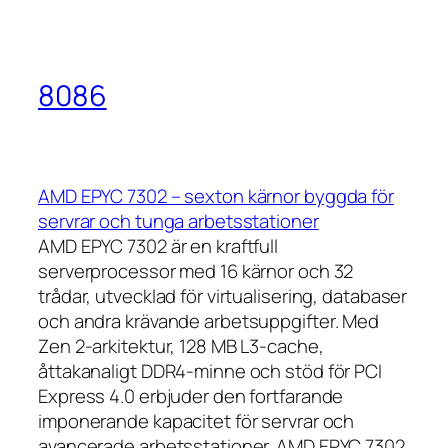
8086
AMD EPYC 7302 – sexton kärnor byggda för
servrar och tunga arbetsstationer
AMD EPYC 7302 är en kraftfull
serverprocessor med 16 kärnor och 32
trådar, utvecklad för virtualisering, databaser
och andra krävande arbetsuppgifter. Med
Zen 2-arkitektur, 128 MB L3-cache,
åttakanaligt DDR4-minne och stöd för PCI
Express 4.0 erbjuder den fortfarande
imponerande kapacitet för servrar och
avancerade arbetsstationer. AMD EPYC 7302