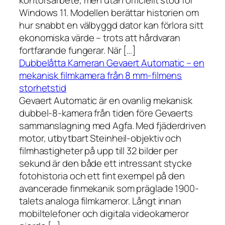
kontorsarbete, men utan officiellt stöd för
Windows 11. Modellen berättar historien om
hur snabbt en välbyggd dator kan förlora sitt
ekonomiska värde – trots att hårdvaran
fortfarande fungerar. När […]
Dubbelåtta Kameran Gevaert Automatic – en
mekanisk filmkamera från 8 mm-filmens
storhetstid
Gevaert Automatic är en ovanlig mekanisk
dubbel-8-kamera från tiden före Gevaerts
sammanslagning med Agfa. Med fjäderdriven
motor, utbytbart Steinheil-objektiv och
filmhastigheter på upp till 32 bilder per
sekund är den både ett intressant stycke
fotohistoria och ett fint exempel på den
avancerade finmekanik som präglade 1900-
talets analoga filmkameror. Långt innan
mobiltelefoner och digitala videokameror