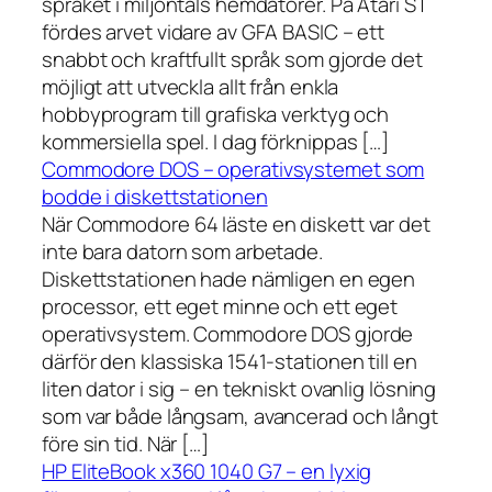
språket i miljontals hemdatorer. På Atari ST
fördes arvet vidare av GFA BASIC – ett
snabbt och kraftfullt språk som gjorde det
möjligt att utveckla allt från enkla
hobbyprogram till grafiska verktyg och
kommersiella spel. I dag förknippas […]
Commodore DOS – operativsystemet som
bodde i diskettstationen
När Commodore 64 läste en diskett var det
inte bara datorn som arbetade.
Diskettstationen hade nämligen en egen
processor, ett eget minne och ett eget
operativsystem. Commodore DOS gjorde
därför den klassiska 1541-stationen till en
liten dator i sig – en tekniskt ovanlig lösning
som var både långsam, avancerad och långt
före sin tid. När […]
HP EliteBook x360 1040 G7 – en lyxig