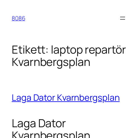
Hoppa
till
8086
innehåll
Etikett:
laptop repartör
Kvarnbergsplan
Laga Dator Kvarnbergsplan
Laga Dator
Kvarnbergsplan