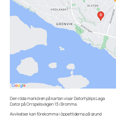
Den röda markören på kartan visar Datorhjälps Laga
Dator på Orrspelsvägen 13 i Bromma.
Avvikelser kan förekomma i öppettiderna på grund