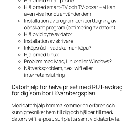
Hjälp med smartphone
Hjälp med smart-TV och TV-boxar – vi kan
även visa hur du använder dem
Installation av program och borttagning av
oönskade program (optimering av datorn)
Hjälp vid byte av dator
Installation av skrivare
Inköpsråd – vad ska man köpa?
Hjälp med Linux
Problem med Mac, Linux eller Windows?
Nätverksproblem, t.ex. wifi eller
internetanslutning
Datorhjälp för halva priset med RUT-avdrag
för dig som bor i Kvarnbergsplan
Med datorhjälp hemma kommer en erfaren och
kunnig tekniker hem till dig och hjälper till med:
datorn, wifi, e-post, surfplatta samt vid datorbyte.