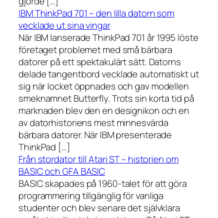
gjorde […]
IBM ThinkPad 701 – den lilla datorn som
vecklade ut sina vingar
När IBM lanserade ThinkPad 701 år 1995 löste
företaget problemet med små bärbara
datorer på ett spektakulärt sätt. Datorns
delade tangentbord vecklade automatiskt ut
sig när locket öppnades och gav modellen
smeknamnet Butterfly. Trots sin korta tid på
marknaden blev den en designikon och en
av datorhistoriens mest minnesvärda
bärbara datorer. När IBM presenterade
ThinkPad […]
Från stordator till Atari ST – historien om
BASIC och GFA BASIC
BASIC skapades på 1960-talet för att göra
programmering tillgänglig för vanliga
studenter och blev senare det självklara