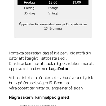
Fredag
12:00
19:00
Lördag
Stängt
Söndag
Stängt
Öppettider för servicebutiken på Orrspelsvägen
13, Bromma
Kontakta oss redan idag så hjälper vi dig att få din
dator att återgå till sitt bästa skick.
Din dator kommer att tacka dig, och du kommer att
uppleva skillnaden med
Laga Dator
!
Vi finns inte bara på internet – vi har även en fysisk
butik på Orrspelsvägen 13 i Bromma.
Våra öppettider hittar du längre ner på sidan.
Några saker vi kan hjälpa dig med: