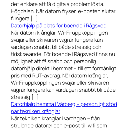
det enklare att få digitala problem lösta.
Högdalen. När datorn fryser, e-posten slutar
fungera […]
Datorhjälp på plats för boende i Rågsved
När datorn krånglar, Wi-Fi-uppkopplingen
svajar eller skrivaren vägrar fungera kan
vardagen snabbt bli både stressig och
tidskrävande. För boende i Rågsved finns nu
möjlighet att få snabb och personlig
datorhjälp direkt i hemmet – till ett förmånligt
pris med RUT-avdrag. När datorn krånglar,
Wi-Fi-uppkopplingen svajar eller skrivaren
vägrar fungera kan vardagen snabbt bli både
stressig […]
Datorhjälp hemma i Vårberg – personligt stöd
när tekniken krånglar
När tekniken krånglar i vardagen – från
strulande datorer och e-post till wifi som