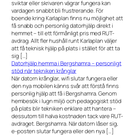
sviktar eller skrivaren vägrar fungera kan
vardagen snabbt bli frustrerande. För
boende kring Karlaplan finns nu möjlighet att
få snabb och personlig datorhjälp direkt i
hemmet – till ett förmånligt pris med RUT-
avdrag. Allt fler hushåll runt Karlaplan väljer
att få teknisk hjälp på plats i stället för att ta
sig […]
Datorhjälp hemma i Bergshamra – personligt
stöd när tekniken krånglar
När datorn krånglar, wifi slutar fungera eller
den nya mobilen känns svår att förstå finns
personlig hjälp att få i Bergshamra. Genom
hembesök i lugn miljö och pedagogiskt stöd
på plats blir tekniken enklare att hantera –
dessutom till halva kostnaden tack vare RUT-
avdraget. Bergshamra. När datorn låser sig,
e-posten slutar fungera eller den nya […]