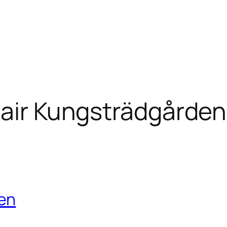
pair Kungsträdgården
en