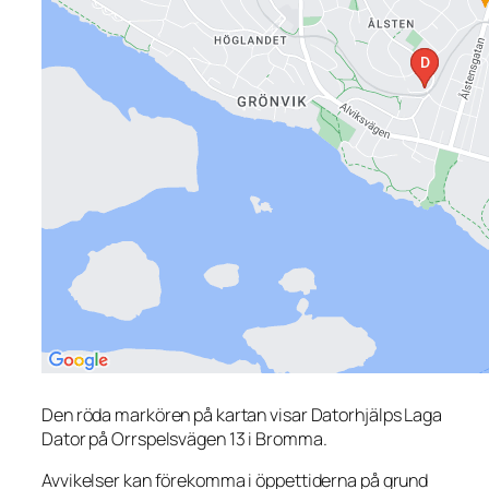
Den röda markören på kartan visar Datorhjälps Laga
Dator på Orrspelsvägen 13 i Bromma.
Avvikelser kan förekomma i öppettiderna på grund