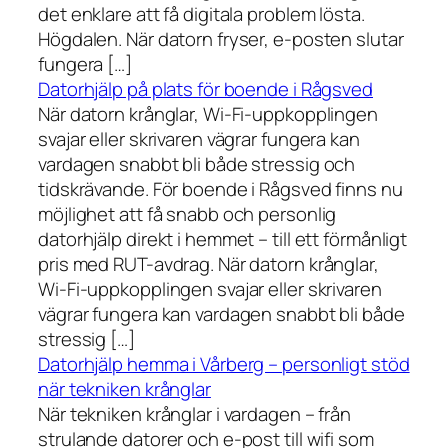
det enklare att få digitala problem lösta.
Högdalen. När datorn fryser, e-posten slutar
fungera […]
Datorhjälp på plats för boende i Rågsved
När datorn krånglar, Wi-Fi-uppkopplingen
svajar eller skrivaren vägrar fungera kan
vardagen snabbt bli både stressig och
tidskrävande. För boende i Rågsved finns nu
möjlighet att få snabb och personlig
datorhjälp direkt i hemmet – till ett förmånligt
pris med RUT-avdrag. När datorn krånglar,
Wi-Fi-uppkopplingen svajar eller skrivaren
vägrar fungera kan vardagen snabbt bli både
stressig […]
Datorhjälp hemma i Vårberg – personligt stöd
när tekniken krånglar
När tekniken krånglar i vardagen – från
strulande datorer och e-post till wifi som