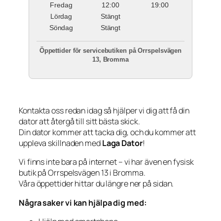
Fredag
12:00
19:00
Lördag
Stängt
Söndag
Stängt
Öppettider för servicebutiken på Orrspelsvägen
13, Bromma
Kontakta oss redan idag så hjälper vi dig att få din
dator att återgå till sitt bästa skick.
Din dator kommer att tacka dig, och du kommer att
uppleva skillnaden med
Laga Dator
!
Vi finns inte bara på internet – vi har även en fysisk
butik på Orrspelsvägen 13 i Bromma.
Våra öppettider hittar du längre ner på sidan.
Några saker vi kan hjälpa dig med: