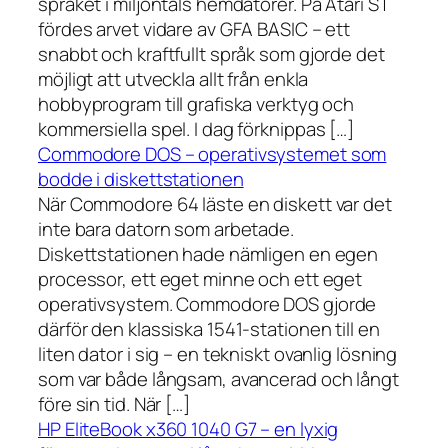
språket i miljontals hemdatorer. På Atari ST
fördes arvet vidare av GFA BASIC – ett
snabbt och kraftfullt språk som gjorde det
möjligt att utveckla allt från enkla
hobbyprogram till grafiska verktyg och
kommersiella spel. I dag förknippas […]
Commodore DOS – operativsystemet som
bodde i diskettstationen
När Commodore 64 läste en diskett var det
inte bara datorn som arbetade.
Diskettstationen hade nämligen en egen
processor, ett eget minne och ett eget
operativsystem. Commodore DOS gjorde
därför den klassiska 1541-stationen till en
liten dator i sig – en tekniskt ovanlig lösning
som var både långsam, avancerad och långt
före sin tid. När […]
HP EliteBook x360 1040 G7 – en lyxig