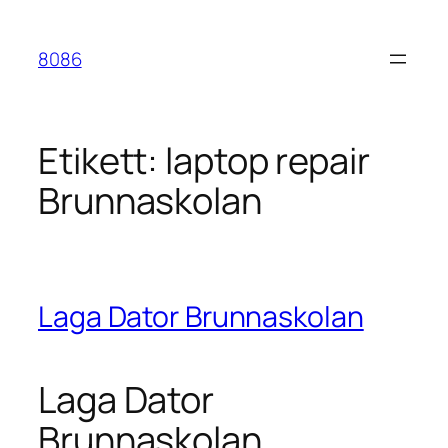
Hoppa
till
8086
innehåll
Etikett:
laptop repair
Brunnaskolan
Laga Dator Brunnaskolan
Laga Dator
Brunnaskolan