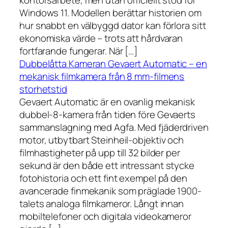
kontorsarbete, men utan officiellt stöd för
Windows 11. Modellen berättar historien om
hur snabbt en välbyggd dator kan förlora sitt
ekonomiska värde – trots att hårdvaran
fortfarande fungerar. När […]
Dubbelåtta Kameran Gevaert Automatic – en
mekanisk filmkamera från 8 mm-filmens
storhetstid
Gevaert Automatic är en ovanlig mekanisk
dubbel-8-kamera från tiden före Gevaerts
sammanslagning med Agfa. Med fjäderdriven
motor, utbytbart Steinheil-objektiv och
filmhastigheter på upp till 32 bilder per
sekund är den både ett intressant stycke
fotohistoria och ett fint exempel på den
avancerade finmekanik som präglade 1900-
talets analoga filmkameror. Långt innan
mobiltelefoner och digitala videokameror