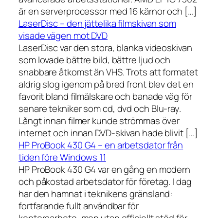
är en serverprocessor med 16 kärnor och […]
LaserDisc – den jättelika filmskivan som
visade vägen mot DVD
LaserDisc var den stora, blanka videoskivan
som lovade bättre bild, bättre ljud och
snabbare åtkomst än VHS. Trots att formatet
aldrig slog igenom på bred front blev det en
favorit bland filmälskare och banade väg för
senare tekniker som cd, dvd och Blu-ray.
Långt innan filmer kunde strömmas över
internet och innan DVD-skivan hade blivit […]
HP ProBook 430 G4 – en arbetsdator från
tiden före Windows 11
HP ProBook 430 G4 var en gång en modern
och påkostad arbetsdator för företag. I dag
har den hamnat i teknikens gränsland:
fortfarande fullt användbar för