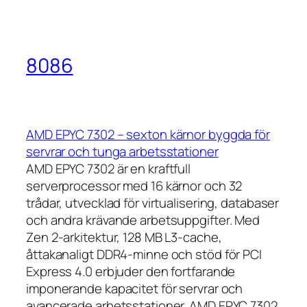
8086
AMD EPYC 7302 – sexton kärnor byggda för
servrar och tunga arbetsstationer
AMD EPYC 7302 är en kraftfull
serverprocessor med 16 kärnor och 32
trådar, utvecklad för virtualisering, databaser
och andra krävande arbetsuppgifter. Med
Zen 2-arkitektur, 128 MB L3-cache,
åttakanaligt DDR4-minne och stöd för PCI
Express 4.0 erbjuder den fortfarande
imponerande kapacitet för servrar och
avancerade arbetsstationer. AMD EPYC 7302