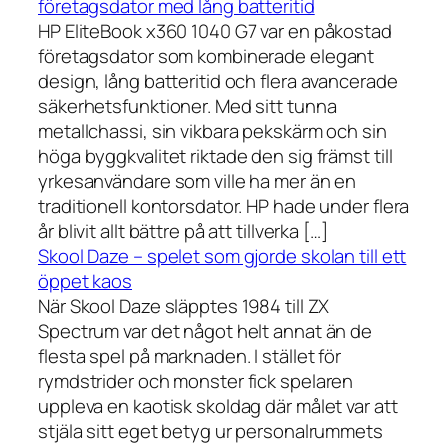
företagsdator med lång batteritid
HP EliteBook x360 1040 G7 var en påkostad
företagsdator som kombinerade elegant
design, lång batteritid och flera avancerade
säkerhetsfunktioner. Med sitt tunna
metallchassi, sin vikbara pekskärm och sin
höga byggkvalitet riktade den sig främst till
yrkesanvändare som ville ha mer än en
traditionell kontorsdator. HP hade under flera
år blivit allt bättre på att tillverka […]
Skool Daze – spelet som gjorde skolan till ett
öppet kaos
När Skool Daze släpptes 1984 till ZX
Spectrum var det något helt annat än de
flesta spel på marknaden. I stället för
rymdstrider och monster fick spelaren
uppleva en kaotisk skoldag där målet var att
stjäla sitt eget betyg ur personalrummets