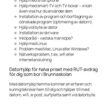
Hjälp med smartphone
Hjälp med smart-TV och TV-boxar – vi kan
även visa hur du använder dem
Installation av program och borttagning av
oönskade program (optimering av datorn)
Hjälp vid byte av dator
Installation av skrivare
Inköpsråd – vad ska man köpa?
Hjälp med Linux
Problem med Mac, Linux eller Windows?
Nätverksproblem, t.ex. wifi eller
internetanslutning
Datorhjälp för halva priset med RUT-avdrag
för dig som bor i Brunnaskolan
Med datorhjälp hemma kommer en erfaren och
kunnig tekniker hem till dig och hjälper till med:
datorn, wifi, e-post, surfplatta samt vid datorbyte.