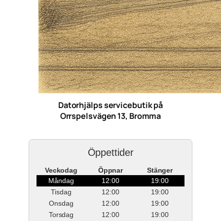
Datorhjälps servicebutik på
Orrspelsvägen 13, Bromma
Öppettider
Veckodag
Öppnar
Stänger
Måndag
12:00
19:00
Tisdag
12:00
19:00
Onsdag
12:00
19:00
Torsdag
12:00
19:00