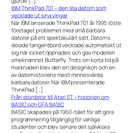
gjorde […]
IBM ThinkPad 701 – den lilla datorn som
vecklade ut sina vingar
När IBM lanserade ThinkPad 701 år 1995 löste
företaget problemet med små bärbara
datorer på ett spektakulärt sätt. Datorns
delade tangentbord vecklade automatiskt ut
sig när locket öppnades och gav modellen
smeknamnet Butterfly. Trots sin korta tid på
marknaden blev den en designikon och en
av datorhistoriens mest minnesvärda
bärbara datorer. När IBM presenterade
ThinkPad […]
Från stordator till Atari ST – historien om
BASIC och GFA BASIC
BASIC skapades på 1960-talet för att göra
programmering tillgänglig för vanliga
studenter och blev senare det självklara