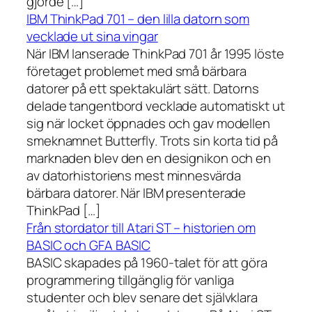
gjorde […]
IBM ThinkPad 701 – den lilla datorn som
vecklade ut sina vingar
När IBM lanserade ThinkPad 701 år 1995 löste
företaget problemet med små bärbara
datorer på ett spektakulärt sätt. Datorns
delade tangentbord vecklade automatiskt ut
sig när locket öppnades och gav modellen
smeknamnet Butterfly. Trots sin korta tid på
marknaden blev den en designikon och en
av datorhistoriens mest minnesvärda
bärbara datorer. När IBM presenterade
ThinkPad […]
Från stordator till Atari ST – historien om
BASIC och GFA BASIC
BASIC skapades på 1960-talet för att göra
programmering tillgänglig för vanliga
studenter och blev senare det självklara