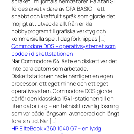
språket i miljontals hemdatorer. På Atari ST
fördes arvet vidare av GFA BASIC – ett
snabbt och kraftfullt språk som gjorde det
möjligt att utveckla allt från enkla
hobbyprogram till grafiska verktyg och
kommersiella spel. I dag förknippas […]
Commodore DOS – operativsystemet som
bodde i diskettstationen
När Commodore 64 läste en diskett var det
inte bara datorn som arbetade.
Diskettstationen hade nämligen en egen
processor, ett eget minne och ett eget
operativsystem. Commodore DOS gjorde
därför den klassiska 1541-stationen till en
liten dator i sig – en tekniskt ovanlig lösning
som var både långsam, avancerad och långt
före sin tid. När […]
HP EliteBook x360 1040 G7 – en lyxig