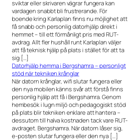
sviktar eller skrivaren vägrar fungera kan
vardagen snabbt bli frustrerande. För
boende kring Karlaplan finns nu möjlighet att
få snabb och personlig datorhjälp direkt i
hemmet – till ett förmånligt pris med RUT-
avdrag. Allt fler hushåll runt Karlaplan väljer
att få teknisk hjälp på plats i stället för att ta
sig […]
Datorhjälp hemma i Bergshamra – personligt
stöd när tekniken krånglar
När datorn krånglar, wifi slutar fungera eller
den nya mobilen känns svår att förstå finns
personlig hjälp att få i Bergshamra. Genom
hembesök i lugn miljö och pedagogiskt stöd
på plats blir tekniken enklare att hantera –
dessutom till halva kostnaden tack vare RUT-
avdraget. Bergshamra. När datorn låser sig,
e-posten slutar fungera eller den nya […]