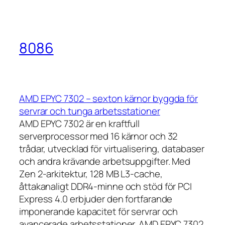
8086
AMD EPYC 7302 – sexton kärnor byggda för
servrar och tunga arbetsstationer
AMD EPYC 7302 är en kraftfull
serverprocessor med 16 kärnor och 32
trådar, utvecklad för virtualisering, databaser
och andra krävande arbetsuppgifter. Med
Zen 2-arkitektur, 128 MB L3-cache,
åttakanaligt DDR4-minne och stöd för PCI
Express 4.0 erbjuder den fortfarande
imponerande kapacitet för servrar och
avancerade arbetsstationer. AMD EPYC 7302