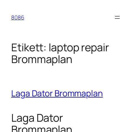
Hoppa
till
8086
innehåll
Etikett:
laptop repair
Brommaplan
Laga Dator Brommaplan
Laga Dator
Brommaplan