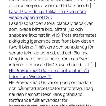
är en serverprocessor med 16 kärnor och […]
LaserDisc – den jättelika filmskivan som
visade vägen mot DVD
LaserDisc var den stora, blanka videoskivan
som lovade bättre bild, bättre ljud och
snabbare åtkomst än VHS. Trots att formatet
aldrig slog igenom på bred front blev det en
favorit bland filmälskare och banade väg för
senare tekniker som cd, dvd och Blu-ray.
Långt innan filmer kunde strömmas över
internet och innan DVD-skivan hade blivit […]
HP ProBook 430 G4 – en arbetsdator från
tiden före Windows 11
HP ProBook 430 G4 var en gång en modern
och påkostad arbetsdator för företag. I dag
har den hamnat i teknikens gränsland:
fortfarande fullt användbar för