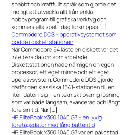
snabbt och kraftfullt språk som gjorde det
möjligt att utveckla allt från enkla
hobbyprogram till grafiska verktyg och
kommersiella spel. I dag förknippas […]
Commodore DOS – operativsystemet som
bodde i diskettstationen
När Commodore 64 läste en diskett var det
inte bara datorn som arbetade.
Diskettstationen hade nämligen en egen
processor, ett eget minne och ett eget
operativsystem. Commodore DOS gjorde
därför den klassiska 1541-stationen till en
liten dator i sig – en tekniskt ovanlig lösning
som var både långsam, avancerad och långt
före sin tid. När […]
HP EliteBook x360 1040 G7 – en lyxig
företagsdator med lång batteritid
HP EliteBook x360 1040 G7 var en påkostad