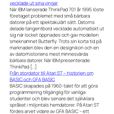
vecklade ut sina vingar
När IBM lanserade ThinkPad 701 år 1995 löste
företaget problemet med små bärbara
datorer på ett spektakulärt sätt. Datorns
delade tangentbord vecklade automatiskt ut
sig när locket öppnades och gav modellen
smeknamnet Butterfly. Trots sin korta tid på
marknaden blev den en designikon och en
av datorhistoriens mest minnesvärda
bärbara datorer. När IBM presenterade
ThinkPad […]
Från stordator till Atari ST – historien om
BASIC och GFA BASIC
BASIC skapades på 1960-talet för att göra
programmering tillgänglig för vanliga
studenter och blev senare det självklara
språket i miljontals hemdatorer. På Atari ST
fördes arvet vidare av GFA BASIC – ett