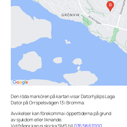
Den röda markören på kartan visar Datorhjälps Laga
Dator på Orrspelsvägen 13 i Bromma.
Avvikelser kan förekomma i öppettiderna på grund
av sjukdom eller liknande.
Vid frågor kan ni skicka SMS till
076 58 67000
.