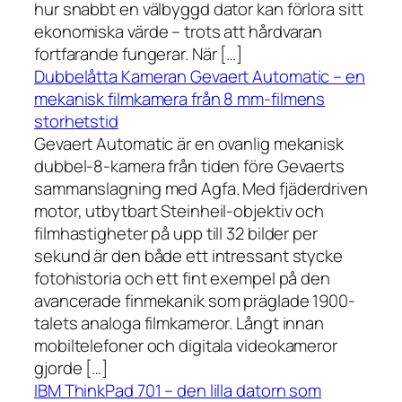
hur snabbt en välbyggd dator kan förlora sitt
ekonomiska värde – trots att hårdvaran
fortfarande fungerar. När […]
Dubbelåtta Kameran Gevaert Automatic – en
mekanisk filmkamera från 8 mm-filmens
storhetstid
Gevaert Automatic är en ovanlig mekanisk
dubbel-8-kamera från tiden före Gevaerts
sammanslagning med Agfa. Med fjäderdriven
motor, utbytbart Steinheil-objektiv och
filmhastigheter på upp till 32 bilder per
sekund är den både ett intressant stycke
fotohistoria och ett fint exempel på den
avancerade finmekanik som präglade 1900-
talets analoga filmkameror. Långt innan
mobiltelefoner och digitala videokameror
gjorde […]
IBM ThinkPad 701 – den lilla datorn som