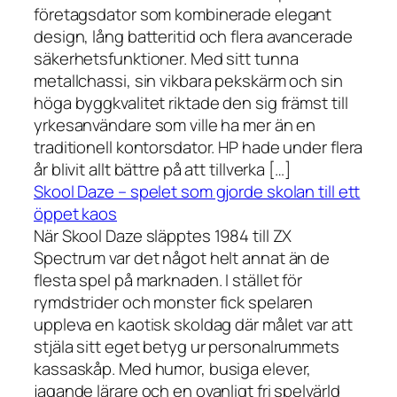
företagsdator som kombinerade elegant
design, lång batteritid och flera avancerade
säkerhetsfunktioner. Med sitt tunna
metallchassi, sin vikbara pekskärm och sin
höga byggkvalitet riktade den sig främst till
yrkesanvändare som ville ha mer än en
traditionell kontorsdator. HP hade under flera
år blivit allt bättre på att tillverka […]
Skool Daze – spelet som gjorde skolan till ett
öppet kaos
När Skool Daze släpptes 1984 till ZX
Spectrum var det något helt annat än de
flesta spel på marknaden. I stället för
rymdstrider och monster fick spelaren
uppleva en kaotisk skoldag där målet var att
stjäla sitt eget betyg ur personalrummets
kassaskåp. Med humor, busiga elever,
jagande lärare och en ovanligt fri spelvärld