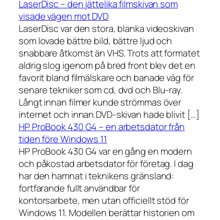
LaserDisc – den jättelika filmskivan som
visade vägen mot DVD
LaserDisc var den stora, blanka videoskivan
som lovade bättre bild, bättre ljud och
snabbare åtkomst än VHS. Trots att formatet
aldrig slog igenom på bred front blev det en
favorit bland filmälskare och banade väg för
senare tekniker som cd, dvd och Blu-ray.
Långt innan filmer kunde strömmas över
internet och innan DVD-skivan hade blivit […]
HP ProBook 430 G4 – en arbetsdator från
tiden före Windows 11
HP ProBook 430 G4 var en gång en modern
och påkostad arbetsdator för företag. I dag
har den hamnat i teknikens gränsland:
fortfarande fullt användbar för
kontorsarbete, men utan officiellt stöd för
Windows 11. Modellen berättar historien om