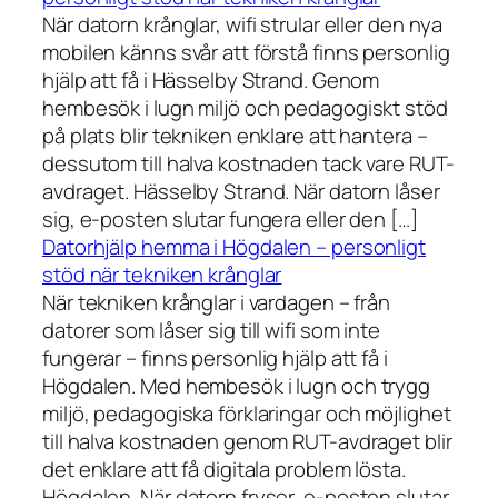
När datorn krånglar, wifi strular eller den nya
mobilen känns svår att förstå finns personlig
hjälp att få i Hässelby Strand. Genom
hembesök i lugn miljö och pedagogiskt stöd
på plats blir tekniken enklare att hantera –
dessutom till halva kostnaden tack vare RUT-
avdraget. Hässelby Strand. När datorn låser
sig, e-posten slutar fungera eller den […]
Datorhjälp hemma i Högdalen – personligt
stöd när tekniken krånglar
När tekniken krånglar i vardagen – från
datorer som låser sig till wifi som inte
fungerar – finns personlig hjälp att få i
Högdalen. Med hembesök i lugn och trygg
miljö, pedagogiska förklaringar och möjlighet
till halva kostnaden genom RUT-avdraget blir
det enklare att få digitala problem lösta.
Högdalen. När datorn fryser, e-posten slutar