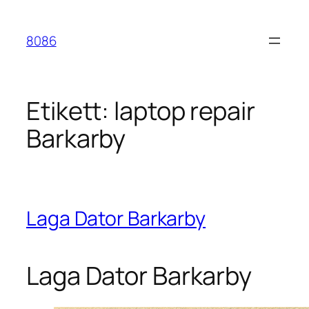
Hoppa
till
8086
innehåll
Etikett:
laptop repair
Barkarby
Laga Dator Barkarby
Laga Dator Barkarby