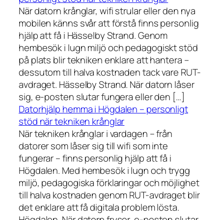
När datorn krånglar, wifi strular eller den nya
mobilen känns svår att förstå finns personlig
hjälp att få i Hässelby Strand. Genom
hembesök i lugn miljö och pedagogiskt stöd
på plats blir tekniken enklare att hantera –
dessutom till halva kostnaden tack vare RUT-
avdraget. Hässelby Strand. När datorn låser
sig, e-posten slutar fungera eller den […]
Datorhjälp hemma i Högdalen – personligt
stöd när tekniken krånglar
När tekniken krånglar i vardagen – från
datorer som låser sig till wifi som inte
fungerar – finns personlig hjälp att få i
Högdalen. Med hembesök i lugn och trygg
miljö, pedagogiska förklaringar och möjlighet
till halva kostnaden genom RUT-avdraget blir
det enklare att få digitala problem lösta.
Högdalen. När datorn fryser, e-posten slutar