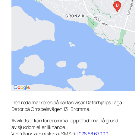
Den röda markören på kartan visar Datorhjälps Laga
Dator på Orrspelsvägen 13 i Bromma.
Avvikelser kan förekomma i öppettiderna på grund
av sjukdom eller liknande.
Vid frågor kan ni skicka SMS till
076 58 67000
.