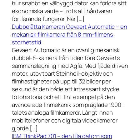
hur snabbt en välbyggd dator kan förlora sitt
ekonomiska värde – trots att hårdvaran
fortfarande fungerar. När […]
Dubbelåtta Kameran Gevaert Automatic – en
mekanisk filmkamera från 8 mm-filmens
storhetstid
Gevaert Automatic är en ovanlig mekanisk
dubbel-8-kamera från tiden före Gevaerts
sammanslagning med Agfa. Med fjäderdriven
motor, utbytbart Steinheil-objektiv och
filmhastigheter på upp till 32 bilder per
sekund är den både ett intressant stycke
fotohistoria och ett fint exempel på den
avancerade finmekanik som präglade 1900-
talets analoga filmkameror. Långt innan
mobiltelefoner och digitala videokameror
gjorde […]
IBM ThinkPad 701 – den lilla datorn som