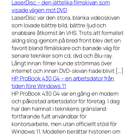
LaserDisc – den jättelika filmskivan som
visade vägen mot DVD
LaserDisc var den stora, blanka videoskivan
som lovade bättre bild, bättre ljud och
snabbare åtkomst än VHS. Trots att formatet
aldrig slog igenom på bred front blev det en
favorit bland filmälskare och banade väg för
senare tekniker som cd, dvd och Blu-ray.
Långt innan filmer kunde strömmas över
internet och innan DVD-skivan hade blivit […]
HP ProBook 430 G4 – en arbetsdator från
tiden före Windows 11
HP ProBook 430 G4 var en gång en modern
och påkostad arbetsdator för företag. I dag
har den hamnat i teknikens gränsland:
fortfarande fullt användbar för
kontorsarbete, men utan officiellt stöd för
Windows 11. Modellen berättar historien om