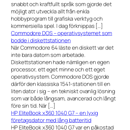
snabbt och kraftfullt språk som gjorde det
möjligt att utveckla allt från enkla
hobbyprogram till grafiska verktyg och
kommersiella spel. I dag förknippas […]
Commodore DOS – operativsystemet som
bodde i diskettstationen
När Commodore 64 läste en diskett var det
inte bara datorn som arbetade.
Diskettstationen hade nämligen en egen
processor, ett eget minne och ett eget
operativsystem. Commodore DOS gjorde
därför den klassiska 1541-stationen till en
liten dator i sig – en tekniskt ovanlig lösning
som var både långsam, avancerad och långt
före sin tid. När […]
HP EliteBook x360 1040 G7 – en lyxig
företagsdator med lång batteritid
HP EliteBook x360 1040 G7 var en påkostad