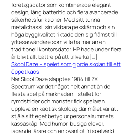
företagsdator som kombinerade elegant
design, lång batteritid och flera avancerade
säkerhetsfunktioner. Med sitt tunna
metallchassi, sin vikbara pekskärm och sin
höga byggkvalitet riktade den sig främst till
yrkesanvändare som ville ha mer än en
traditionell kontorsdator. HP hade under flera
år blivit allt bättre på att tillverka […]
Skool Daze – spelet som gjorde skolan till ett
öppet kaos
När Skool Daze släpptes 1984 till ZX
Spectrum var det något helt annat än de
flesta spel på marknaden. I stället för
rymdstrider och monster fick spelaren
uppleva en kaotisk skoldag där målet var att
stjäla sitt eget betyg ur personalrummets
kassaskåp. Med humor, busiga elever,
jagande lärare och en ovanligt fri spelvärld