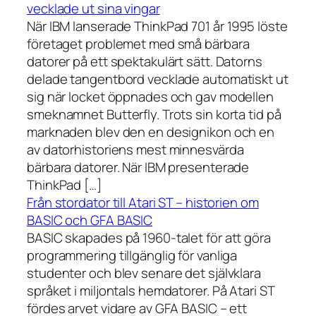
vecklade ut sina vingar
När IBM lanserade ThinkPad 701 år 1995 löste
företaget problemet med små bärbara
datorer på ett spektakulärt sätt. Datorns
delade tangentbord vecklade automatiskt ut
sig när locket öppnades och gav modellen
smeknamnet Butterfly. Trots sin korta tid på
marknaden blev den en designikon och en
av datorhistoriens mest minnesvärda
bärbara datorer. När IBM presenterade
ThinkPad […]
Från stordator till Atari ST – historien om
BASIC och GFA BASIC
BASIC skapades på 1960-talet för att göra
programmering tillgänglig för vanliga
studenter och blev senare det självklara
språket i miljontals hemdatorer. På Atari ST
fördes arvet vidare av GFA BASIC – ett