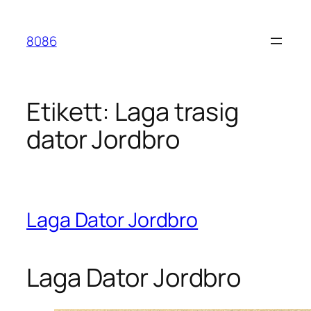
Hoppa
till
8086
innehåll
Etikett:
Laga trasig
dator Jordbro
Laga Dator Jordbro
Laga Dator Jordbro