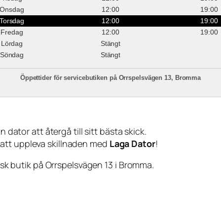
Onsdag
12:00
19:00
Torsdag
12:00
19:00
Fredag
12:00
19:00
Lördag
Stängt
Söndag
Stängt
Öppettider för servicebutiken på Orrspelsvägen 13, Bromma
 dator att återgå till sitt bästa skick.
 att uppleva skillnaden med
Laga Dator
!
sisk butik på Orrspelsvägen 13 i Bromma.