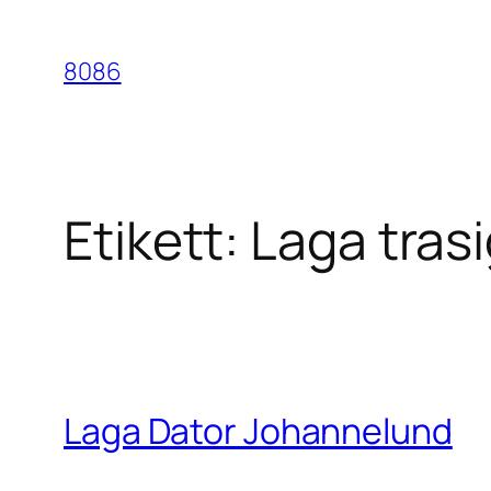
Hoppa
till
8086
innehåll
Etikett:
Laga tras
Laga Dator Johannelund