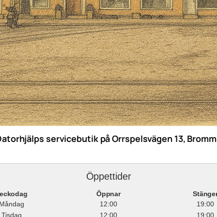
Datorhjälps servicebutik på Orrspelsvägen 13, Bromm
Öppettider
eckodag
Öppnar
Stänge
Måndag
12:00
19:00
Tisdag
12:00
19:00