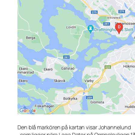
Den blå markören på kartan visar Johannelund
, som ligger nära Laga Dator på Orrspelsvägen 1