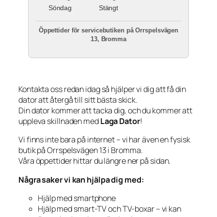
Söndag
Stängt
Öppettider för servicebutiken på Orrspelsvägen
13, Bromma
Kontakta oss redan idag så hjälper vi dig att få din
dator att återgå till sitt bästa skick.
Din dator kommer att tacka dig, och du kommer att
uppleva skillnaden med
Laga Dator
!
Vi finns inte bara på internet – vi har även en fysisk
butik på Orrspelsvägen 13 i Bromma.
Våra öppettider hittar du längre ner på sidan.
Några saker vi kan hjälpa dig med:
Hjälp med smartphone
Hjälp med smart-TV och TV-boxar – vi kan