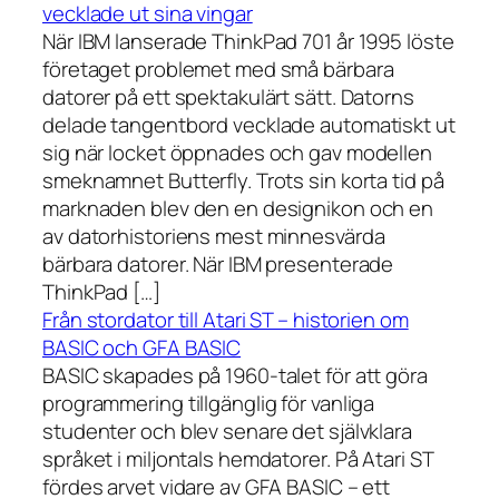
vecklade ut sina vingar
När IBM lanserade ThinkPad 701 år 1995 löste
företaget problemet med små bärbara
datorer på ett spektakulärt sätt. Datorns
delade tangentbord vecklade automatiskt ut
sig när locket öppnades och gav modellen
smeknamnet Butterfly. Trots sin korta tid på
marknaden blev den en designikon och en
av datorhistoriens mest minnesvärda
bärbara datorer. När IBM presenterade
ThinkPad […]
Från stordator till Atari ST – historien om
BASIC och GFA BASIC
BASIC skapades på 1960-talet för att göra
programmering tillgänglig för vanliga
studenter och blev senare det självklara
språket i miljontals hemdatorer. På Atari ST
fördes arvet vidare av GFA BASIC – ett