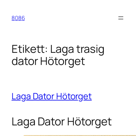
Hoppa
till
8086
innehåll
Etikett:
Laga trasig
dator Hötorget
Laga Dator Hötorget
Laga Dator Hötorget