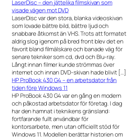
LaserDisc – den jättelika filmskivan som
visade vägen mot DVD
LaserDisc var den stora, blanka videoskivan
som lovade bättre bild, bättre ljud och
snabbare åtkomst än VHS. Trots att formatet
aldrig slog igenom på bred front blev det en
favorit bland filmälskare och banade väg för
senare tekniker som cd, dvd och Blu-ray.
Långt innan filmer kunde strömmas över
internet och innan DVD-skivan hade blivit […]
HP ProBook 430 G4 – en arbetsdator från
tiden före Windows 11
HP ProBook 430 G4 var en gång en modern
och påkostad arbetsdator för företag. I dag
har den hamnat i teknikens gränsland:
fortfarande fullt användbar för
kontorsarbete, men utan officiellt stöd för
Windows 11. Modellen berättar historien om