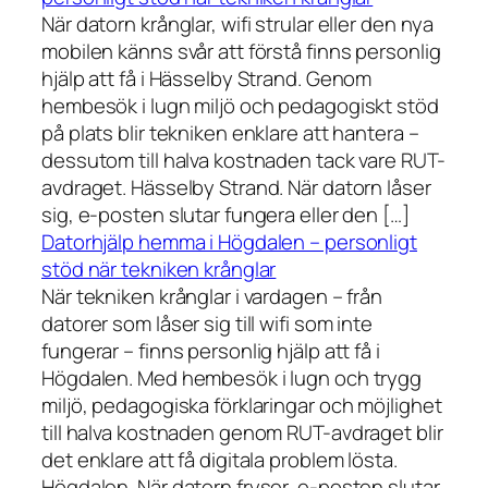
När datorn krånglar, wifi strular eller den nya
mobilen känns svår att förstå finns personlig
hjälp att få i Hässelby Strand. Genom
hembesök i lugn miljö och pedagogiskt stöd
på plats blir tekniken enklare att hantera –
dessutom till halva kostnaden tack vare RUT-
avdraget. Hässelby Strand. När datorn låser
sig, e-posten slutar fungera eller den […]
Datorhjälp hemma i Högdalen – personligt
stöd när tekniken krånglar
När tekniken krånglar i vardagen – från
datorer som låser sig till wifi som inte
fungerar – finns personlig hjälp att få i
Högdalen. Med hembesök i lugn och trygg
miljö, pedagogiska förklaringar och möjlighet
till halva kostnaden genom RUT-avdraget blir
det enklare att få digitala problem lösta.
Högdalen. När datorn fryser, e-posten slutar