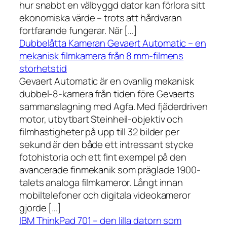
hur snabbt en välbyggd dator kan förlora sitt
ekonomiska värde – trots att hårdvaran
fortfarande fungerar. När […]
Dubbelåtta Kameran Gevaert Automatic – en
mekanisk filmkamera från 8 mm-filmens
storhetstid
Gevaert Automatic är en ovanlig mekanisk
dubbel-8-kamera från tiden före Gevaerts
sammanslagning med Agfa. Med fjäderdriven
motor, utbytbart Steinheil-objektiv och
filmhastigheter på upp till 32 bilder per
sekund är den både ett intressant stycke
fotohistoria och ett fint exempel på den
avancerade finmekanik som präglade 1900-
talets analoga filmkameror. Långt innan
mobiltelefoner och digitala videokameror
gjorde […]
IBM ThinkPad 701 – den lilla datorn som