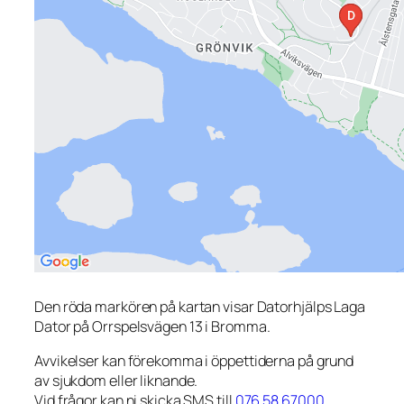
Den röda markören på kartan visar Datorhjälps Laga
Dator på Orrspelsvägen 13 i Bromma.
Avvikelser kan förekomma i öppettiderna på grund
av sjukdom eller liknande.
Vid frågor kan ni skicka SMS till
076 58 67000
.