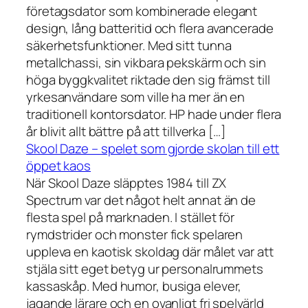
företagsdator som kombinerade elegant
design, lång batteritid och flera avancerade
säkerhetsfunktioner. Med sitt tunna
metallchassi, sin vikbara pekskärm och sin
höga byggkvalitet riktade den sig främst till
yrkesanvändare som ville ha mer än en
traditionell kontorsdator. HP hade under flera
år blivit allt bättre på att tillverka […]
Skool Daze – spelet som gjorde skolan till ett
öppet kaos
När Skool Daze släpptes 1984 till ZX
Spectrum var det något helt annat än de
flesta spel på marknaden. I stället för
rymdstrider och monster fick spelaren
uppleva en kaotisk skoldag där målet var att
stjäla sitt eget betyg ur personalrummets
kassaskåp. Med humor, busiga elever,
jagande lärare och en ovanligt fri spelvärld