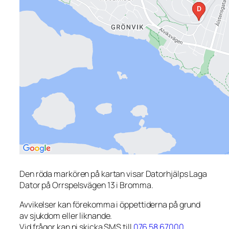
Den röda markören på kartan visar Datorhjälps Laga
Dator på Orrspelsvägen 13 i Bromma.
Avvikelser kan förekomma i öppettiderna på grund
av sjukdom eller liknande.
Vid frågor kan ni skicka SMS till
076 58 67000
.