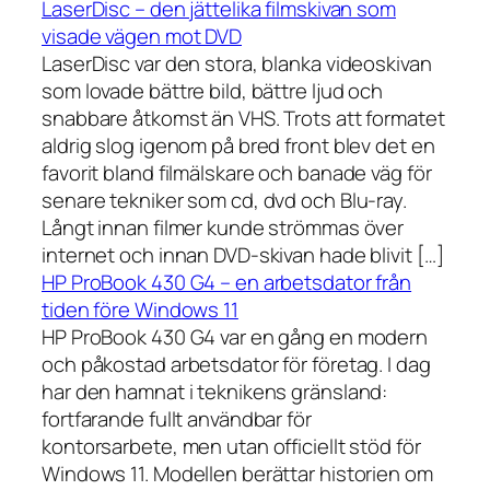
LaserDisc – den jättelika filmskivan som
visade vägen mot DVD
LaserDisc var den stora, blanka videoskivan
som lovade bättre bild, bättre ljud och
snabbare åtkomst än VHS. Trots att formatet
aldrig slog igenom på bred front blev det en
favorit bland filmälskare och banade väg för
senare tekniker som cd, dvd och Blu-ray.
Långt innan filmer kunde strömmas över
internet och innan DVD-skivan hade blivit […]
HP ProBook 430 G4 – en arbetsdator från
tiden före Windows 11
HP ProBook 430 G4 var en gång en modern
och påkostad arbetsdator för företag. I dag
har den hamnat i teknikens gränsland:
fortfarande fullt användbar för
kontorsarbete, men utan officiellt stöd för
Windows 11. Modellen berättar historien om