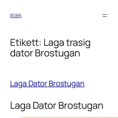
Hoppa
till
8086
innehåll
Etikett:
Laga trasig
dator Brostugan
Laga Dator Brostugan
Laga Dator Brostugan