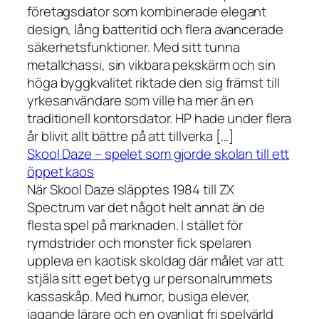
företagsdator som kombinerade elegant
design, lång batteritid och flera avancerade
säkerhetsfunktioner. Med sitt tunna
metallchassi, sin vikbara pekskärm och sin
höga byggkvalitet riktade den sig främst till
yrkesanvändare som ville ha mer än en
traditionell kontorsdator. HP hade under flera
år blivit allt bättre på att tillverka […]
Skool Daze – spelet som gjorde skolan till ett
öppet kaos
När Skool Daze släpptes 1984 till ZX
Spectrum var det något helt annat än de
flesta spel på marknaden. I stället för
rymdstrider och monster fick spelaren
uppleva en kaotisk skoldag där målet var att
stjäla sitt eget betyg ur personalrummets
kassaskåp. Med humor, busiga elever,
jagande lärare och en ovanligt fri spelvärld