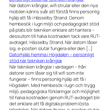
När datorn krånglar, wifi strular eller den nya
mobilen känns svår att förstå finns personlig
hjälp att få i Hässelby Strand. Genom
hembesök i lugn miljö och pedagogiskt stöd
på plats blir tekniken enklare att hantera –
dessutom till halva kostnaden tack vare RUT-
avdraget. Hässelby Strand. När datorn låser
sig, e-posten slutar fungera eller den […]
Datorhjälp hemma i Högdalen – personligt
stöd när tekniken krånglar
När tekniken krånglar i vardagen – från
datorer som låser sig till wifi som inte
fungerar – finns personlig hjälp att få i
Högdalen. Med hembesök i lugn och trygg
miljö, pedagogiska förklaringar och möjlighet
till halva kostnaden genom RUT-avdraget blir
det enklare att få digitala problem lösta.
Högdalen. När datorn fryser, e-posten slutar