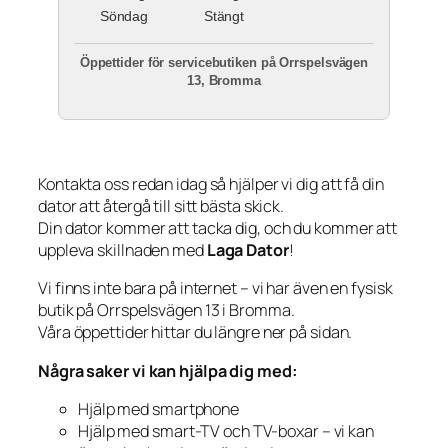
Söndag
Stängt
Öppettider för servicebutiken på Orrspelsvägen
13, Bromma
Kontakta oss redan idag så hjälper vi dig att få din
dator att återgå till sitt bästa skick.
Din dator kommer att tacka dig, och du kommer att
uppleva skillnaden med
Laga Dator
!
Vi finns inte bara på internet – vi har även en fysisk
butik på Orrspelsvägen 13 i Bromma.
Våra öppettider hittar du längre ner på sidan.
Några saker vi kan hjälpa dig med:
Hjälp med smartphone
Hjälp med smart-TV och TV-boxar – vi kan