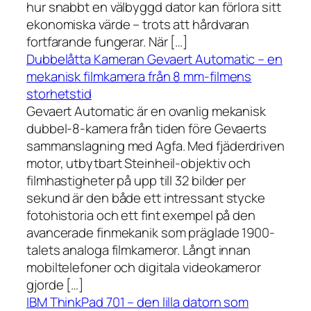
hur snabbt en välbyggd dator kan förlora sitt
ekonomiska värde – trots att hårdvaran
fortfarande fungerar. När […]
Dubbelåtta Kameran Gevaert Automatic – en
mekanisk filmkamera från 8 mm-filmens
storhetstid
Gevaert Automatic är en ovanlig mekanisk
dubbel-8-kamera från tiden före Gevaerts
sammanslagning med Agfa. Med fjäderdriven
motor, utbytbart Steinheil-objektiv och
filmhastigheter på upp till 32 bilder per
sekund är den både ett intressant stycke
fotohistoria och ett fint exempel på den
avancerade finmekanik som präglade 1900-
talets analoga filmkameror. Långt innan
mobiltelefoner och digitala videokameror
gjorde […]
IBM ThinkPad 701 – den lilla datorn som