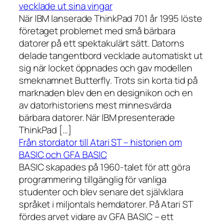
vecklade ut sina vingar
När IBM lanserade ThinkPad 701 år 1995 löste
företaget problemet med små bärbara
datorer på ett spektakulärt sätt. Datorns
delade tangentbord vecklade automatiskt ut
sig när locket öppnades och gav modellen
smeknamnet Butterfly. Trots sin korta tid på
marknaden blev den en designikon och en
av datorhistoriens mest minnesvärda
bärbara datorer. När IBM presenterade
ThinkPad […]
Från stordator till Atari ST – historien om
BASIC och GFA BASIC
BASIC skapades på 1960-talet för att göra
programmering tillgänglig för vanliga
studenter och blev senare det självklara
språket i miljontals hemdatorer. På Atari ST
fördes arvet vidare av GFA BASIC – ett