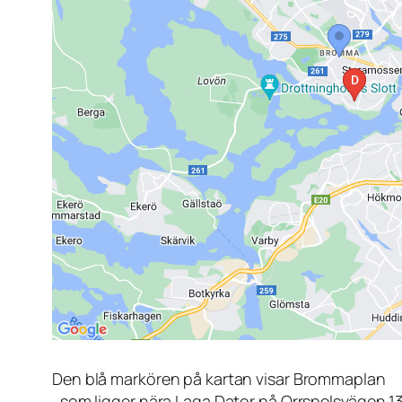
Den blå markören på kartan visar Brommaplan
, som ligger nära Laga Dator på Orrspelsvägen 1