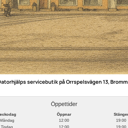
Datorhjälps servicebutik på Orrspelsvägen 13, Bromm
Öppettider
eckodag
Öppnar
Stänge
Måndag
12:00
19:00
Tisdag
12:00
19:00