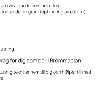
även visa hur du använder dem
v oönskade program (optimering av datorn)
slutning
drag för dig som bor i Brommaplan
ig tekniker hem till dig och hjälper till med:
te.