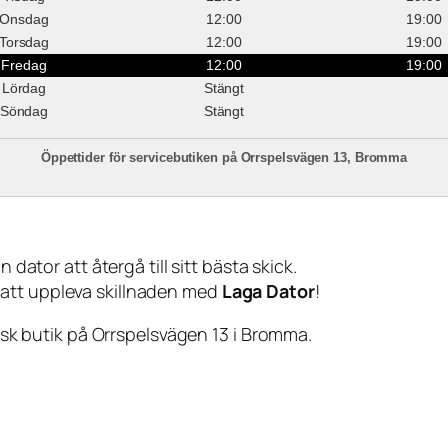
Onsdag
12:00
19:00
Torsdag
12:00
19:00
Fredag
12:00
19:00
Lördag
Stängt
Söndag
Stängt
Öppettider för servicebutiken på Orrspelsvägen 13, Bromma
 dator att återgå till sitt bästa skick.
 att uppleva skillnaden med
Laga Dator
!
sisk butik på Orrspelsvägen 13 i Bromma.