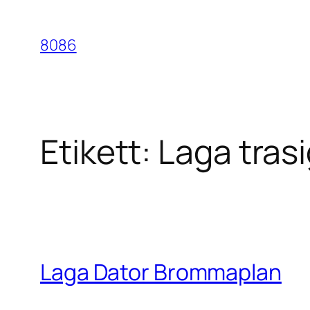
Hoppa
till
8086
innehåll
Etikett:
Laga tras
Laga Dator Brommaplan