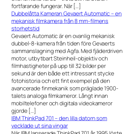
fortfarande fungerar. När […]
Dubbelåtta Kameran Gevaert Automatic – en
mekanisk filmkamera från 8 mm-filmens
storhetstid
Gevaert Automatic är en ovanlig mekanisk
dubbel-8-kamera från tiden före Gevaerts
sammanslagning med Agfa. Med fjäderdriven
motor, utbytbart Steinheil-objektiv och
filmhastigheter på upp till 32 bilder per
sekund är den både ett intressant stycke
fotohistoria och ett fint exempel på den
avancerade finmekanik som präglade 1900-
talets analoga filmkameror. Långt innan
mobiltelefoner och digitala videokameror
gjorde […]
IBM ThinkPad 701 – den lilla datorn som
vecklade ut sina vingar
När IBM lanserade ThinkPad 701 år 1995 löste