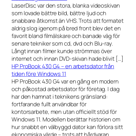
LaserDisc var den stora, blanka videoskivan
som lovade bättre bild, bättre ljud och
snabbare åtkomst än VHS. Trots att formatet
aldrig slog igenom på bred front blev det en
favorit bland filmälskare och banade väg för
senare tekniker som cd, dvd och Blu-ray.
Långt innan filmer kunde strömmas över
internet och innan DVD-skivan hade blivit […]
HP ProBook 430 G4 – en arbetsdator från
tiden före Windows 11
HP ProBook 430 G4 var en gång en modern
och påkostad arbetsdator för företag. I dag
har den hamnat i teknikens gränsland:
fortfarande fullt användbar för
kontorsarbete, men utan officiellt stöd för
Windows 11. Modellen berättar historien om
hur snabbt en välbyggd dator kan förlora sitt
ekonomiska värde – trots att hårdvaran