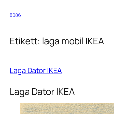
Hoppa
till
8086
innehåll
Etikett:
laga mobil IKEA
Laga Dator IKEA
Laga Dator IKEA