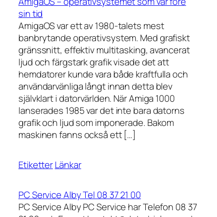
AmigaOS – operativsystemet som var före
sin tid
AmigaOS var ett av 1980-talets mest
banbrytande operativsystem. Med grafiskt
gränssnitt, effektiv multitasking, avancerat
ljud och färgstark grafik visade det att
hemdatorer kunde vara både kraftfulla och
användarvänliga långt innan detta blev
självklart i datorvärlden. När Amiga 1000
lanserades 1985 var det inte bara datorns
grafik och ljud som imponerade. Bakom
maskinen fanns också ett […]
Etiketter
Länkar
PC Service Alby Tel 08 37 21 00
PC Service Alby PC Service har Telefon 08 37