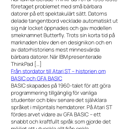
företaget problemet med små bärbara
datorer på ett spektakulärt sätt. Datorns
delade tangentbord vecklade automatiskt ut
sig när locket öppnades och gav modellen
smeknamnet Butterfly. Trots sin korta tid på
marknaden blev den en designikon och en
av datorhistoriens mest minnesvärda
bärbara datorer. När IBM presenterade
ThinkPad […]
Från stordator till Atari ST – historien om
BASIC och GFA BASIC
BASIC skapades på 1960-talet för att göra
programmering tillgänglig för vanliga
studenter och blev senare det självklara
språket i miljontals hemdatorer. På Atari ST
fördes arvet vidare av GFA BASIC – ett
snabbt och kraftfullt språk som gjorde det
möjligt att utveckla allt från enkla