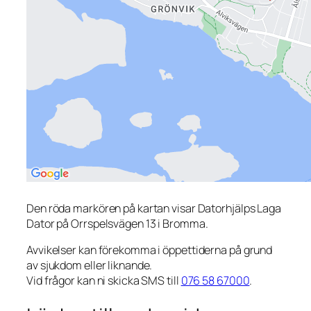
Den röda markören på kartan visar Datorhjälps Laga
Dator på Orrspelsvägen 13 i Bromma.
Avvikelser kan förekomma i öppettiderna på grund
av sjukdom eller liknande.
Vid frågor kan ni skicka SMS till
076 58 67000
.