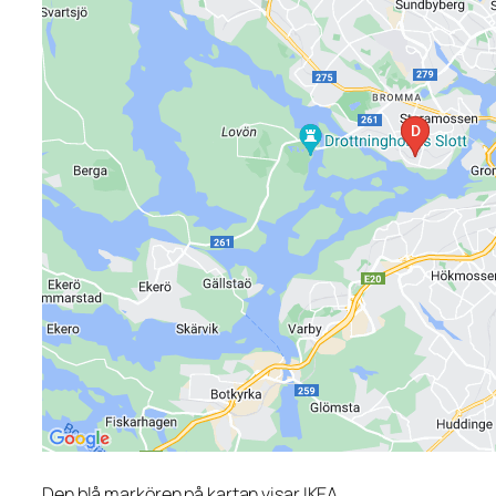
Den blå markören på kartan visar IKEA