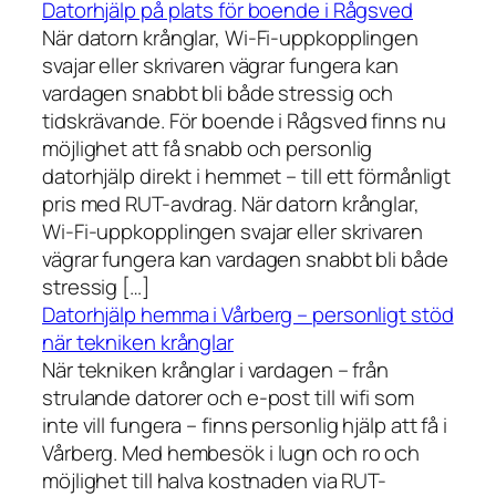
Datorhjälp på plats för boende i Rågsved
När datorn krånglar, Wi-Fi-uppkopplingen
svajar eller skrivaren vägrar fungera kan
vardagen snabbt bli både stressig och
tidskrävande. För boende i Rågsved finns nu
möjlighet att få snabb och personlig
datorhjälp direkt i hemmet – till ett förmånligt
pris med RUT-avdrag. När datorn krånglar,
Wi-Fi-uppkopplingen svajar eller skrivaren
vägrar fungera kan vardagen snabbt bli både
stressig […]
Datorhjälp hemma i Vårberg – personligt stöd
när tekniken krånglar
När tekniken krånglar i vardagen – från
strulande datorer och e-post till wifi som
inte vill fungera – finns personlig hjälp att få i
Vårberg. Med hembesök i lugn och ro och
möjlighet till halva kostnaden via RUT-