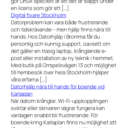
gör Linux speciellt är att det är släppt under
en licens som gör att […]
Digital fixare Stockholm
Datorproblem kan vara både frustrerande
och tidskrävande – men hjälp finns nära till
hands. Hos Datorhjälp i Bromma får du
personlig och kunnig support, oavsett om
det gäller en trasig laptop, krånglande e-
post eller installation av ny teknik i hemmet.
Med butik på Orrspelsvägen 13 och möjlighet
till hembesök över hela Stockholm hjälper
våra erfarna […]
Datorhjälp nära till hands för boende vid
Karlaplan
När datorn krånglar, Wi-Fi-uppkopplingen
sviktar eller skrivaren vägrar fungera kan
vardagen snabbt bli frustrerande. För
boende kring Karlaplan finns nu möjlighet att