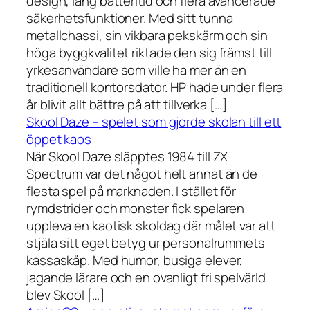
design, lång batteritid och flera avancerade
säkerhetsfunktioner. Med sitt tunna
metallchassi, sin vikbara pekskärm och sin
höga byggkvalitet riktade den sig främst till
yrkesanvändare som ville ha mer än en
traditionell kontorsdator. HP hade under flera
år blivit allt bättre på att tillverka […]
Skool Daze – spelet som gjorde skolan till ett
öppet kaos
När Skool Daze släpptes 1984 till ZX
Spectrum var det något helt annat än de
flesta spel på marknaden. I stället för
rymdstrider och monster fick spelaren
uppleva en kaotisk skoldag där målet var att
stjäla sitt eget betyg ur personalrummets
kassaskåp. Med humor, busiga elever,
jagande lärare och en ovanligt fri spelvärld
blev Skool […]