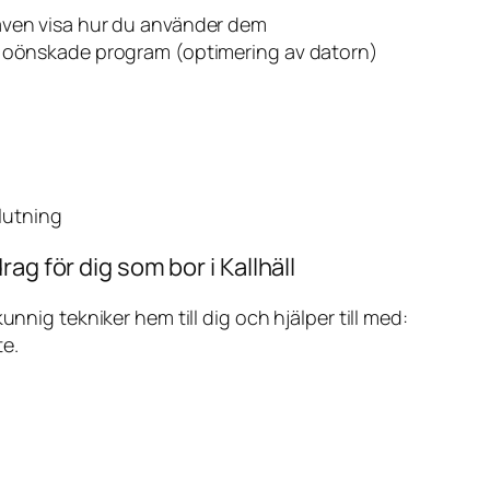
även visa hur du använder dem
v oönskade program (optimering av datorn)
slutning
ag för dig som bor i Kallhäll
ig tekniker hem till dig och hjälper till med:
te.