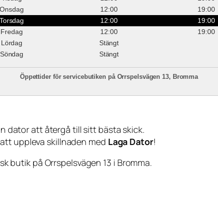
Onsdag
12:00
19:00
Torsdag
12:00
19:00
Fredag
12:00
19:00
Lördag
Stängt
Söndag
Stängt
Öppettider för servicebutiken på Orrspelsvägen 13, Bromma
 dator att återgå till sitt bästa skick.
 att uppleva skillnaden med
Laga Dator
!
sisk butik på Orrspelsvägen 13 i Bromma.