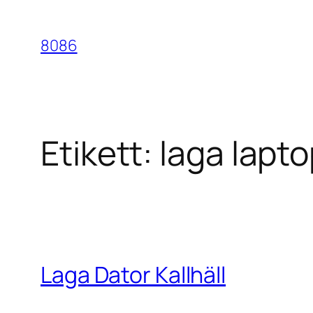
Hoppa
till
8086
innehåll
Etikett:
laga lapto
Laga Dator Kallhäll