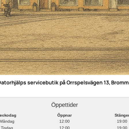
Datorhjälps servicebutik på Orrspelsvägen 13, Bromm
Öppettider
eckodag
Öppnar
Stänge
Måndag
12:00
19:00
Tisdag
12:00
19:00