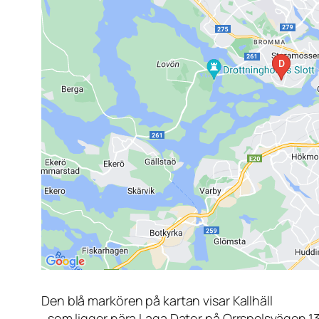
Den blå markören på kartan visar Kallhäll
, som ligger nära Laga Dator på Orrspelsvägen 1