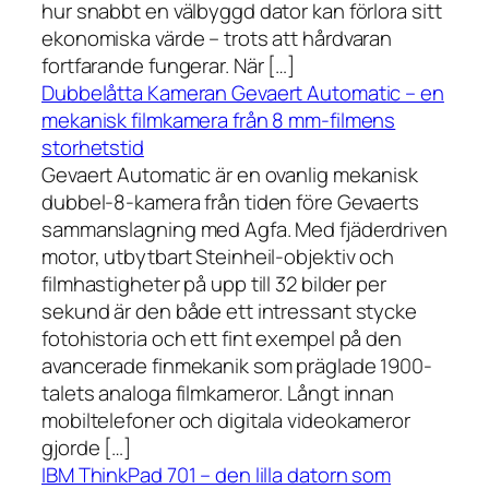
hur snabbt en välbyggd dator kan förlora sitt
ekonomiska värde – trots att hårdvaran
fortfarande fungerar. När […]
Dubbelåtta Kameran Gevaert Automatic – en
mekanisk filmkamera från 8 mm-filmens
storhetstid
Gevaert Automatic är en ovanlig mekanisk
dubbel-8-kamera från tiden före Gevaerts
sammanslagning med Agfa. Med fjäderdriven
motor, utbytbart Steinheil-objektiv och
filmhastigheter på upp till 32 bilder per
sekund är den både ett intressant stycke
fotohistoria och ett fint exempel på den
avancerade finmekanik som präglade 1900-
talets analoga filmkameror. Långt innan
mobiltelefoner och digitala videokameror
gjorde […]
IBM ThinkPad 701 – den lilla datorn som