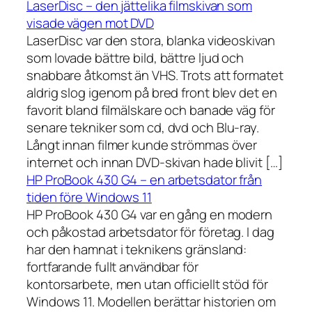
LaserDisc – den jättelika filmskivan som
visade vägen mot DVD
LaserDisc var den stora, blanka videoskivan
som lovade bättre bild, bättre ljud och
snabbare åtkomst än VHS. Trots att formatet
aldrig slog igenom på bred front blev det en
favorit bland filmälskare och banade väg för
senare tekniker som cd, dvd och Blu-ray.
Långt innan filmer kunde strömmas över
internet och innan DVD-skivan hade blivit […]
HP ProBook 430 G4 – en arbetsdator från
tiden före Windows 11
HP ProBook 430 G4 var en gång en modern
och påkostad arbetsdator för företag. I dag
har den hamnat i teknikens gränsland:
fortfarande fullt användbar för
kontorsarbete, men utan officiellt stöd för
Windows 11. Modellen berättar historien om