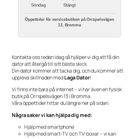
Söndag
Stängt
Öppettider för servicebutiken på Orrspelsvägen
13, Bromma
Kontakta oss redan idag så hjälper vi dig att få din
dator att återgå till sitt bästa skick.
Din dator kommer att tacka dig, och du kommer att
uppleva skillnaden med
Laga Dator
!
Vi finns inte bara på internet – vi har även en fysisk
butik på Orrspelsvägen 13 i Bromma.
Våra öppettider hittar du längre ner på sidan.
Några saker vi kan hjälpa dig med:
Hjälp med smartphone
Hjälp med smart-TV och TV-boxar – vi kan