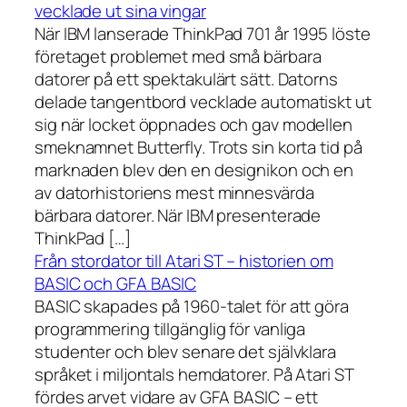
vecklade ut sina vingar
När IBM lanserade ThinkPad 701 år 1995 löste
företaget problemet med små bärbara
datorer på ett spektakulärt sätt. Datorns
delade tangentbord vecklade automatiskt ut
sig när locket öppnades och gav modellen
smeknamnet Butterfly. Trots sin korta tid på
marknaden blev den en designikon och en
av datorhistoriens mest minnesvärda
bärbara datorer. När IBM presenterade
ThinkPad […]
Från stordator till Atari ST – historien om
BASIC och GFA BASIC
BASIC skapades på 1960-talet för att göra
programmering tillgänglig för vanliga
studenter och blev senare det självklara
språket i miljontals hemdatorer. På Atari ST
fördes arvet vidare av GFA BASIC – ett