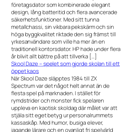
företagsdator som kombinerade elegant
design, lång batteritid och flera avancerade
säkerhetsfunktioner. Med sitt tunna
metallchassi, sin vikbara pekskärm och sin
höga byggkvalitet riktade den sig främst till
yrkesanvändare som ville ha mer än en
traditionell kontorsdator. HP hade under flera
år blivit allt bättre på att tillverka […]
Skool Daze – spelet som gjorde skolan till ett
öppet kaos
När Skool Daze släpptes 1984 till ZX
Spectrum var det något helt annat än de
flesta spel på marknaden. I stället för
rymdstrider och monster fick spelaren
uppleva en kaotisk skoldag där målet var att
stjäla sitt eget betyg ur personalrummets
kassaskåp. Med humor, busiga elever,
jagande lärare och en ovanligt fri spelvärld