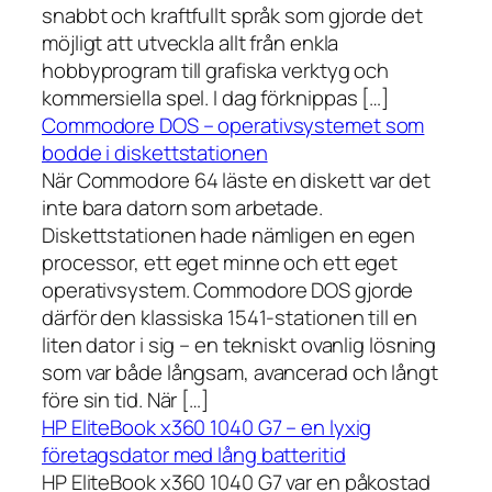
snabbt och kraftfullt språk som gjorde det
möjligt att utveckla allt från enkla
hobbyprogram till grafiska verktyg och
kommersiella spel. I dag förknippas […]
Commodore DOS – operativsystemet som
bodde i diskettstationen
När Commodore 64 läste en diskett var det
inte bara datorn som arbetade.
Diskettstationen hade nämligen en egen
processor, ett eget minne och ett eget
operativsystem. Commodore DOS gjorde
därför den klassiska 1541-stationen till en
liten dator i sig – en tekniskt ovanlig lösning
som var både långsam, avancerad och långt
före sin tid. När […]
HP EliteBook x360 1040 G7 – en lyxig
företagsdator med lång batteritid
HP EliteBook x360 1040 G7 var en påkostad