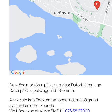
Den röda markören på kartan visar Datorhjälps Laga
Dator på Orrspelsvägen 13 i Bromma.
Avvikelser kan förekomma i öppettiderna på grund
av sjukdom eller liknande.
Vid frågor kan ni skicka SMS till
076 58 67000
.