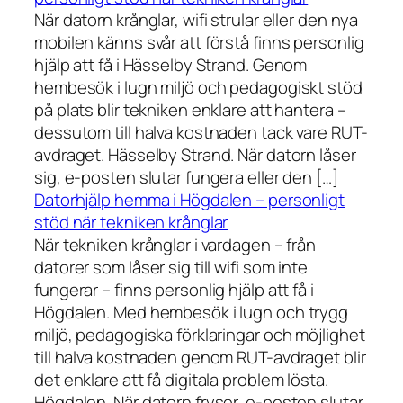
När datorn krånglar, wifi strular eller den nya
mobilen känns svår att förstå finns personlig
hjälp att få i Hässelby Strand. Genom
hembesök i lugn miljö och pedagogiskt stöd
på plats blir tekniken enklare att hantera –
dessutom till halva kostnaden tack vare RUT-
avdraget. Hässelby Strand. När datorn låser
sig, e-posten slutar fungera eller den […]
Datorhjälp hemma i Högdalen – personligt
stöd när tekniken krånglar
När tekniken krånglar i vardagen – från
datorer som låser sig till wifi som inte
fungerar – finns personlig hjälp att få i
Högdalen. Med hembesök i lugn och trygg
miljö, pedagogiska förklaringar och möjlighet
till halva kostnaden genom RUT-avdraget blir
det enklare att få digitala problem lösta.
Högdalen. När datorn fryser, e-posten slutar