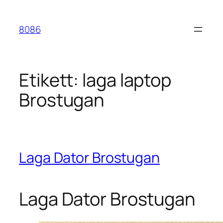
Hoppa
till
8086
innehåll
Etikett:
laga laptop
Brostugan
Laga Dator Brostugan
Laga Dator Brostugan