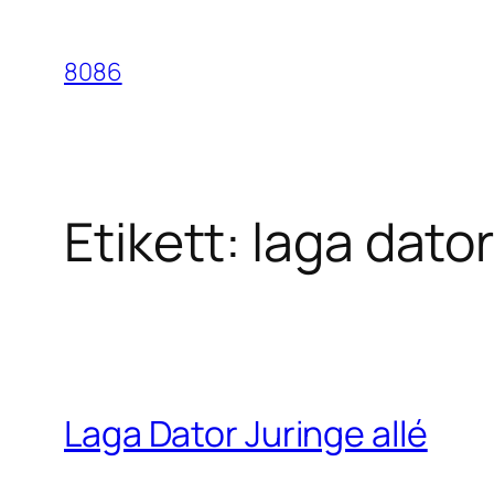
Hoppa
till
8086
innehåll
Etikett:
laga dator
Laga Dator Juringe allé