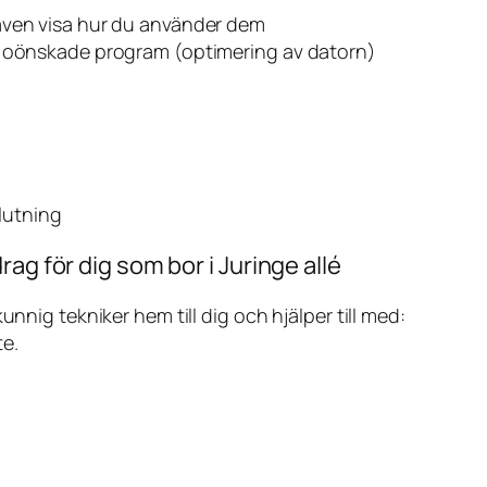
även visa hur du använder dem
v oönskade program (optimering av datorn)
slutning
ag för dig som bor i Juringe allé
ig tekniker hem till dig och hjälper till med:
te.