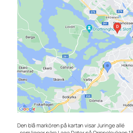
Den blå markören på kartan visar Juringe allé
, som ligger nära Laga Dator på Orrspelsvägen 1