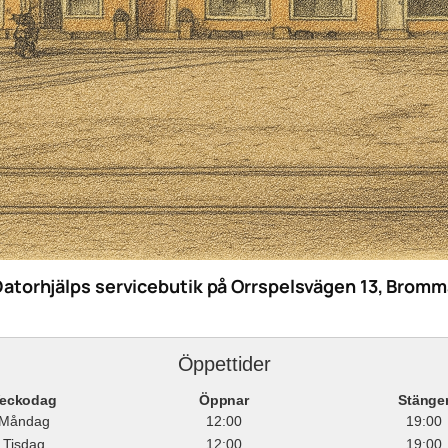
Datorhjälps servicebutik på Orrspelsvägen 13, Bromm
Öppettider
eckodag
Öppnar
Stänge
Måndag
12:00
19:00
Tisdag
12:00
19:00