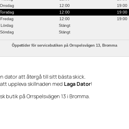
Onsdag
12:00
19:00
Torsdag
12:00
19:00
Fredag
12:00
19:00
Lördag
Stängt
Söndag
Stängt
Öppettider för servicebutiken på Orrspelsvägen 13, Bromma
 dator att återgå till sitt bästa skick.
 att uppleva skillnaden med
Laga Dator
!
sisk butik på Orrspelsvägen 13 i Bromma.