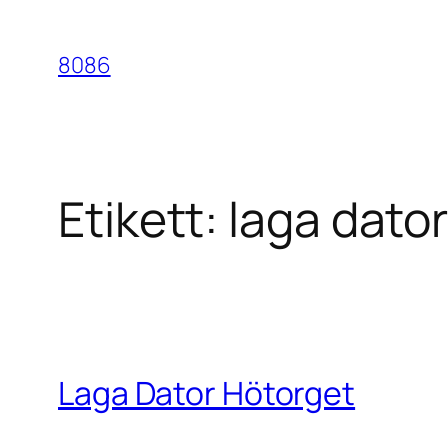
Hoppa
till
8086
innehåll
Etikett:
laga dato
Laga Dator Hötorget