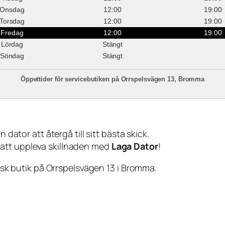
Onsdag
12:00
19:00
Torsdag
12:00
19:00
Fredag
12:00
19:00
Lördag
Stängt
Söndag
Stängt
Öppettider för servicebutiken på Orrspelsvägen 13, Bromma
 dator att återgå till sitt bästa skick.
 att uppleva skillnaden med
Laga Dator
!
sisk butik på Orrspelsvägen 13 i Bromma.