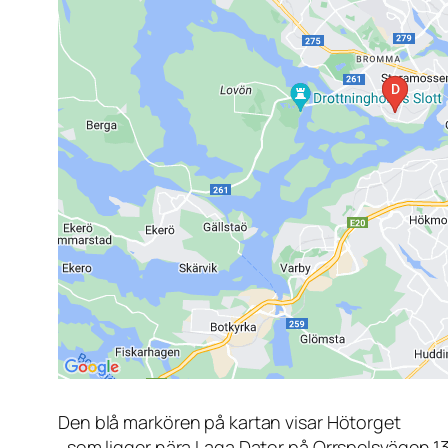
Den blå markören på kartan visar Hötorget
, som ligger nära Laga Dator på Orrspelsvägen 1