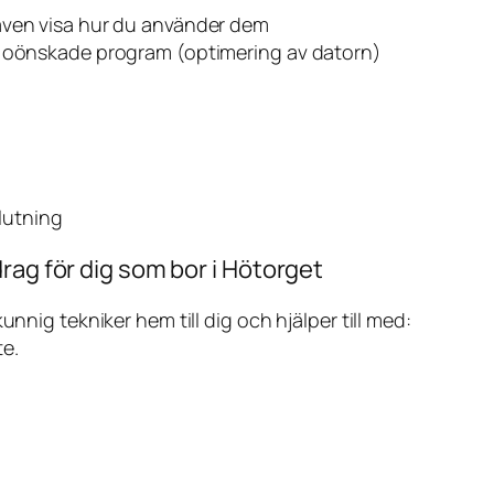
även visa hur du använder dem
v oönskade program (optimering av datorn)
slutning
rag för dig som bor i Hötorget
ig tekniker hem till dig och hjälper till med:
te.