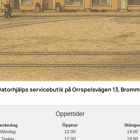
Datorhjälps servicebutik på Orrspelsvägen 13, Bromm
Öppettider
eckodag
Öppnar
Stänge
Måndag
12:00
19:00
Tisdag
12:00
19:00