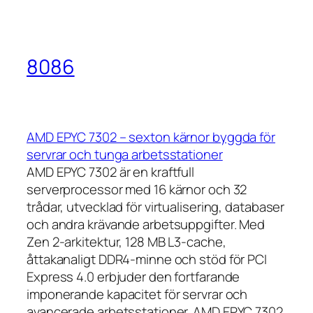
8086
AMD EPYC 7302 – sexton kärnor byggda för
servrar och tunga arbetsstationer
AMD EPYC 7302 är en kraftfull
serverprocessor med 16 kärnor och 32
trådar, utvecklad för virtualisering, databaser
och andra krävande arbetsuppgifter. Med
Zen 2-arkitektur, 128 MB L3-cache,
åttakanaligt DDR4-minne och stöd för PCI
Express 4.0 erbjuder den fortfarande
imponerande kapacitet för servrar och
avancerade arbetsstationer. AMD EPYC 7302