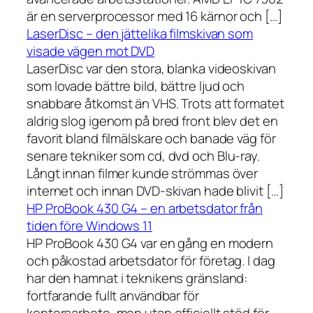
är en serverprocessor med 16 kärnor och […]
LaserDisc – den jättelika filmskivan som
visade vägen mot DVD
LaserDisc var den stora, blanka videoskivan
som lovade bättre bild, bättre ljud och
snabbare åtkomst än VHS. Trots att formatet
aldrig slog igenom på bred front blev det en
favorit bland filmälskare och banade väg för
senare tekniker som cd, dvd och Blu-ray.
Långt innan filmer kunde strömmas över
internet och innan DVD-skivan hade blivit […]
HP ProBook 430 G4 – en arbetsdator från
tiden före Windows 11
HP ProBook 430 G4 var en gång en modern
och påkostad arbetsdator för företag. I dag
har den hamnat i teknikens gränsland:
fortfarande fullt användbar för