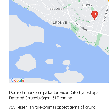
Den röda markören på kartan visar Datorhjälps Laga
Dator på Orrspelsvägen 13 i Bromma.
Avvikelser kan förekomma i öppettiderna på grund