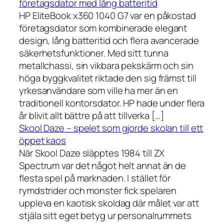
företagsdator med lång batteritid
HP EliteBook x360 1040 G7 var en påkostad
företagsdator som kombinerade elegant
design, lång batteritid och flera avancerade
säkerhetsfunktioner. Med sitt tunna
metallchassi, sin vikbara pekskärm och sin
höga byggkvalitet riktade den sig främst till
yrkesanvändare som ville ha mer än en
traditionell kontorsdator. HP hade under flera
år blivit allt bättre på att tillverka […]
Skool Daze – spelet som gjorde skolan till ett
öppet kaos
När Skool Daze släpptes 1984 till ZX
Spectrum var det något helt annat än de
flesta spel på marknaden. I stället för
rymdstrider och monster fick spelaren
uppleva en kaotisk skoldag där målet var att
stjäla sitt eget betyg ur personalrummets