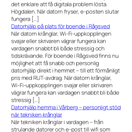
det enklare att få digitala problem lösta.
Högdalen. När datorn fryser, e-posten slutar
fungera […]
Datorhjälp på plats för boende i Rågsved
När datorn krånglar, Wi-Fi-uppkopplingen
svajar eller skrivaren vägrar fungera kan
vardagen snabbt bli både stressig och
tidskrävande. För boende i Rågsved finns nu
möjlighet att få snabb och personlig
datorhjälp direkt i hemmet – till ett förmånligt
pris med RUT-avdrag. När datorn krånglar,
Wi-Fi-uppkopplingen svajar eller skrivaren
vägrar fungera kan vardagen snabbt bli både
stressig […]
Datorhjälp hemma i Vårberg – personligt stöd
när tekniken krånglar
När tekniken krånglar i vardagen – från
strulande datorer och e-post till wifi som