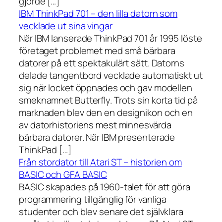
gjorde […]
IBM ThinkPad 701 – den lilla datorn som
vecklade ut sina vingar
När IBM lanserade ThinkPad 701 år 1995 löste
företaget problemet med små bärbara
datorer på ett spektakulärt sätt. Datorns
delade tangentbord vecklade automatiskt ut
sig när locket öppnades och gav modellen
smeknamnet Butterfly. Trots sin korta tid på
marknaden blev den en designikon och en
av datorhistoriens mest minnesvärda
bärbara datorer. När IBM presenterade
ThinkPad […]
Från stordator till Atari ST – historien om
BASIC och GFA BASIC
BASIC skapades på 1960-talet för att göra
programmering tillgänglig för vanliga
studenter och blev senare det självklara