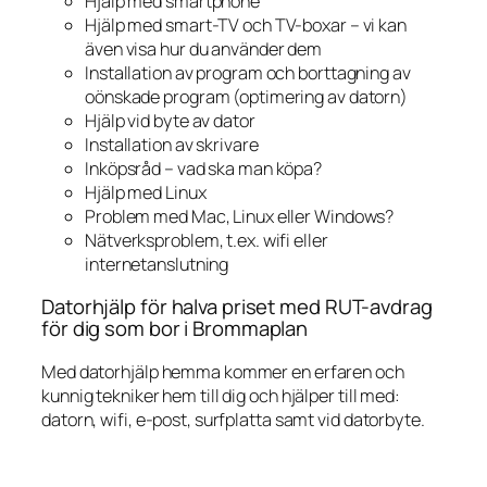
Hjälp med smartphone
Hjälp med smart-TV och TV-boxar – vi kan
även visa hur du använder dem
Installation av program och borttagning av
oönskade program (optimering av datorn)
Hjälp vid byte av dator
Installation av skrivare
Inköpsråd – vad ska man köpa?
Hjälp med Linux
Problem med Mac, Linux eller Windows?
Nätverksproblem, t.ex. wifi eller
internetanslutning
Datorhjälp för halva priset med RUT-avdrag
för dig som bor i Brommaplan
Med datorhjälp hemma kommer en erfaren och
kunnig tekniker hem till dig och hjälper till med:
datorn, wifi, e-post, surfplatta samt vid datorbyte.