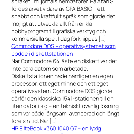
språket i miljontals hemdatorer. På Atari ST
fördes arvet vidare av GFA BASIC – ett
snabbt och kraftfullt språk som gjorde det
möjligt att utveckla allt från enkla
hobbyprogram till grafiska verktyg och
kommersiella spel. I dag förknippas […]
Commodore DOS – operativsystemet som
bodde i diskettstationen
När Commodore 64 läste en diskett var det
inte bara datorn som arbetade.
Diskettstationen hade nämligen en egen
processor, ett eget minne och ett eget
operativsystem. Commodore DOS gjorde
därför den klassiska 1541-stationen till en
liten dator i sig – en tekniskt ovanlig lösning
som var både långsam, avancerad och långt
före sin tid. När […]
HP EliteBook x360 1040 G7 – en lyxig