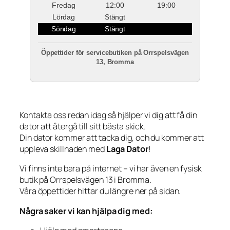
Fredag
12:00
19:00
Lördag
Stängt
Söndag
Stängt
Öppettider för servicebutiken på Orrspelsvägen
13, Bromma
Kontakta oss redan idag så hjälper vi dig att få din
dator att återgå till sitt bästa skick.
Din dator kommer att tacka dig, och du kommer att
uppleva skillnaden med
Laga Dator
!
Vi finns inte bara på internet – vi har även en fysisk
butik på Orrspelsvägen 13 i Bromma.
Våra öppettider hittar du längre ner på sidan.
Några saker vi kan hjälpa dig med: