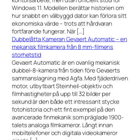
kontorsarbete, men utan officiellt stöd för
Windows 11. Modellen berättar historien om
hur snabbt en välbyggd dator kan förlora sitt
ekonomiska värde – trots att hårdvaran
fortfarande fungerar. När […]
Dubbelåtta Kameran Gevaert Automatic – en
mekanisk filmkamera från 8 mm-filmens
storhetstid
Gevaert Automatic är en ovanlig mekanisk
dubbel-8-kamera från tiden före Gevaerts
sammanslagning med Agfa. Med fjäderdriven
motor, utbytbart Steinheil-objektiv och
filmhastigheter på upp till 32 bilder per
sekund är den både ett intressant stycke
fotohistoria och ett fint exempel på den
avancerade finmekanik som präglade 1900-
talets analoga filmkameror. Långt innan
mobiltelefoner och digitala videokameror