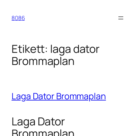
Hoppa
till
8086
innehåll
Etikett:
laga dator
Brommaplan
Laga Dator Brommaplan
Laga Dator
Brommaplan