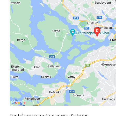
Den blå markören på kartan visar Karlaplan