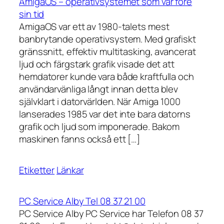
AmigaOS – operativsystemet som var före
sin tid
AmigaOS var ett av 1980-talets mest
banbrytande operativsystem. Med grafiskt
gränssnitt, effektiv multitasking, avancerat
ljud och färgstark grafik visade det att
hemdatorer kunde vara både kraftfulla och
användarvänliga långt innan detta blev
självklart i datorvärlden. När Amiga 1000
lanserades 1985 var det inte bara datorns
grafik och ljud som imponerade. Bakom
maskinen fanns också ett […]
Etiketter
Länkar
PC Service Alby Tel 08 37 21 00
PC Service Alby PC Service har Telefon 08 37