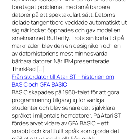
företaget problemet med små bärbara
datorer på ett spektakulärt sätt. Datorns
delade tangentbord vecklade automatiskt ut
sig när locket öppnades och gav modellen
smeknamnet Butterfly. Trots sin korta tid på
marknaden blev den en designikon och en
av datorhistoriens mest minnesvärda
bärbara datorer. När IBM presenterade
ThinkPad […]
Från stordator till Atari ST – historien om
BASIC och GFA BASIC
BASIC skapades på 1960-talet för att göra
programmering tillgänglig för vanliga
studenter och blev senare det självklara
språket i miljontals hemdatorer. På Atari ST
fördes arvet vidare av GFA BASIC – ett
snabbt och kraftfullt språk som gjorde det
möjligt att utveckla allt från enkla