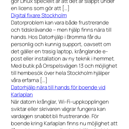
gör Linux speciellt är att det är släppt under
en licens som gör att […]
Digital fixare Stockholm
Datorproblem kan vara både frustrerande
och tidskrävande – men hjälp finns nära till
hands. Hos Datorhjälp i Bromma får du
personlig och kunnig support, oavsett om
det gäller en trasig laptop, krånglande e-
post eller installation av ny teknik i hemmet.
Med butik på Orrspelsvägen 13 och möjlighet
till hembesök över hela Stockholm hjälper
våra erfarna […]
Datorhjälp nära till hands för boende vid
Karlaplan
När datorn krånglar, Wi-Fi-uppkopplingen
sviktar eller skrivaren vägrar fungera kan
vardagen snabbt bli frustrerande. För
boende kring Karlaplan finns nu möjlighet att