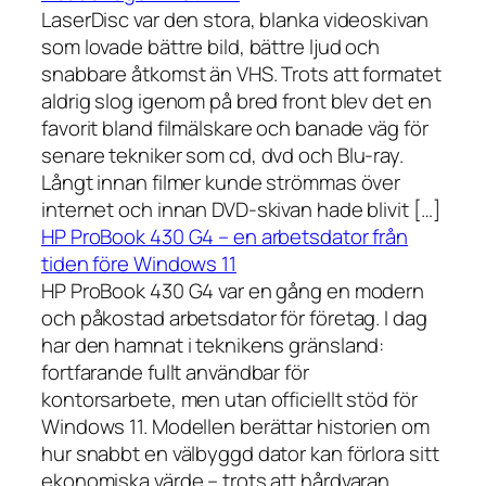
LaserDisc var den stora, blanka videoskivan
som lovade bättre bild, bättre ljud och
snabbare åtkomst än VHS. Trots att formatet
aldrig slog igenom på bred front blev det en
favorit bland filmälskare och banade väg för
senare tekniker som cd, dvd och Blu-ray.
Långt innan filmer kunde strömmas över
internet och innan DVD-skivan hade blivit […]
HP ProBook 430 G4 – en arbetsdator från
tiden före Windows 11
HP ProBook 430 G4 var en gång en modern
och påkostad arbetsdator för företag. I dag
har den hamnat i teknikens gränsland:
fortfarande fullt användbar för
kontorsarbete, men utan officiellt stöd för
Windows 11. Modellen berättar historien om
hur snabbt en välbyggd dator kan förlora sitt
ekonomiska värde – trots att hårdvaran