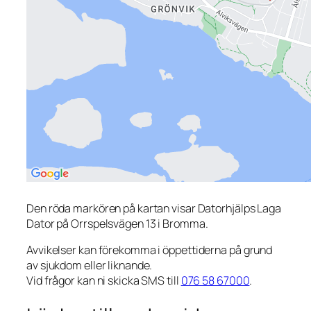
Den röda markören på kartan visar Datorhjälps Laga
Dator på Orrspelsvägen 13 i Bromma.
Avvikelser kan förekomma i öppettiderna på grund
av sjukdom eller liknande.
Vid frågor kan ni skicka SMS till
076 58 67000
.