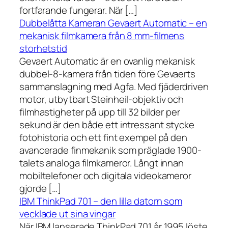
fortfarande fungerar. När […]
Dubbelåtta Kameran Gevaert Automatic – en
mekanisk filmkamera från 8 mm-filmens
storhetstid
Gevaert Automatic är en ovanlig mekanisk
dubbel-8-kamera från tiden före Gevaerts
sammanslagning med Agfa. Med fjäderdriven
motor, utbytbart Steinheil-objektiv och
filmhastigheter på upp till 32 bilder per
sekund är den både ett intressant stycke
fotohistoria och ett fint exempel på den
avancerade finmekanik som präglade 1900-
talets analoga filmkameror. Långt innan
mobiltelefoner och digitala videokameror
gjorde […]
IBM ThinkPad 701 – den lilla datorn som
vecklade ut sina vingar
När IBM lanserade ThinkPad 701 år 1995 löste