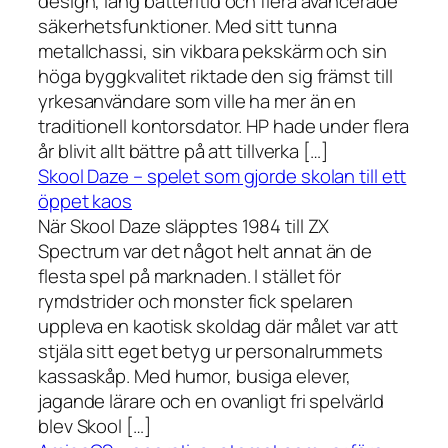
design, lång batteritid och flera avancerade
säkerhetsfunktioner. Med sitt tunna
metallchassi, sin vikbara pekskärm och sin
höga byggkvalitet riktade den sig främst till
yrkesanvändare som ville ha mer än en
traditionell kontorsdator. HP hade under flera
år blivit allt bättre på att tillverka […]
Skool Daze – spelet som gjorde skolan till ett
öppet kaos
När Skool Daze släpptes 1984 till ZX
Spectrum var det något helt annat än de
flesta spel på marknaden. I stället för
rymdstrider och monster fick spelaren
uppleva en kaotisk skoldag där målet var att
stjäla sitt eget betyg ur personalrummets
kassaskåp. Med humor, busiga elever,
jagande lärare och en ovanligt fri spelvärld
blev Skool […]