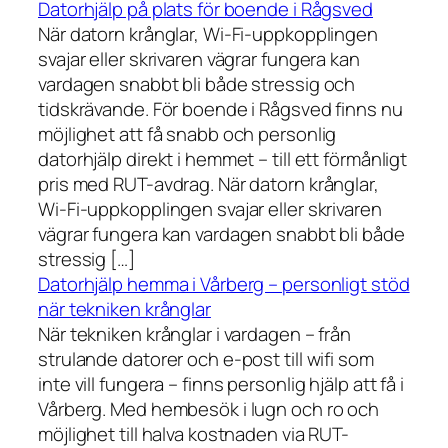
Datorhjälp på plats för boende i Rågsved
När datorn krånglar, Wi-Fi-uppkopplingen
svajar eller skrivaren vägrar fungera kan
vardagen snabbt bli både stressig och
tidskrävande. För boende i Rågsved finns nu
möjlighet att få snabb och personlig
datorhjälp direkt i hemmet – till ett förmånligt
pris med RUT-avdrag. När datorn krånglar,
Wi-Fi-uppkopplingen svajar eller skrivaren
vägrar fungera kan vardagen snabbt bli både
stressig […]
Datorhjälp hemma i Vårberg – personligt stöd
när tekniken krånglar
När tekniken krånglar i vardagen – från
strulande datorer och e-post till wifi som
inte vill fungera – finns personlig hjälp att få i
Vårberg. Med hembesök i lugn och ro och
möjlighet till halva kostnaden via RUT-