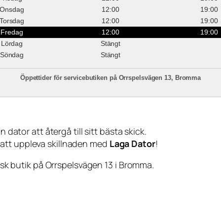
Onsdag
12:00
19:00
Torsdag
12:00
19:00
Fredag
12:00
19:00
Lördag
Stängt
Söndag
Stängt
Öppettider för servicebutiken på Orrspelsvägen 13, Bromma
 dator att återgå till sitt bästa skick.
 att uppleva skillnaden med
Laga Dator
!
sisk butik på Orrspelsvägen 13 i Bromma.