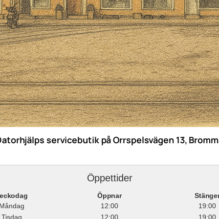
Datorhjälps servicebutik på Orrspelsvägen 13, Bromm
Öppettider
eckodag
Öppnar
Stänge
Måndag
12:00
19:00
Tisdag
12:00
19:00