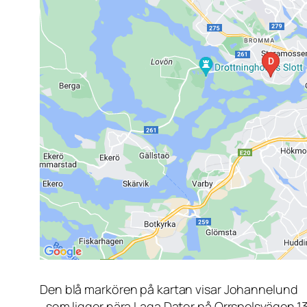
Den blå markören på kartan visar Johannelund
, som ligger nära Laga Dator på Orrspelsvägen 1