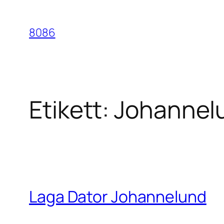
Hoppa
till
8086
innehåll
Etikett:
Johannel
Laga Dator Johannelund