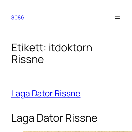
Hoppa
till
8086
innehåll
Etikett:
itdoktorn
Rissne
Laga Dator Rissne
Laga Dator Rissne