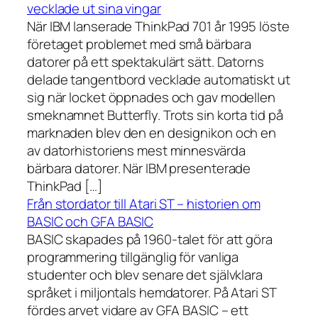
vecklade ut sina vingar
När IBM lanserade ThinkPad 701 år 1995 löste
företaget problemet med små bärbara
datorer på ett spektakulärt sätt. Datorns
delade tangentbord vecklade automatiskt ut
sig när locket öppnades och gav modellen
smeknamnet Butterfly. Trots sin korta tid på
marknaden blev den en designikon och en
av datorhistoriens mest minnesvärda
bärbara datorer. När IBM presenterade
ThinkPad […]
Från stordator till Atari ST – historien om
BASIC och GFA BASIC
BASIC skapades på 1960-talet för att göra
programmering tillgänglig för vanliga
studenter och blev senare det självklara
språket i miljontals hemdatorer. På Atari ST
fördes arvet vidare av GFA BASIC – ett