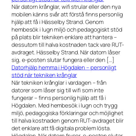
När datorn krånglar, wifi strular eller den nya
mobilen känns svår att förstå finns personlig
hjälp att få i Hässelby Strand. Genom
hembesök i lugn miljö och pedagogiskt stöd
på plats blir tekniken enklare att hantera –
dessutom till halva kostnaden tack vare RUT-
avdraget. Hässelby Strand. När datorn låser
sig, e-posten slutar fungera eller den […]
Datorhjälp hemma i Högdalen – personligt
stöd när tekniken krånglar
När tekniken krånglar i vardagen – från
datorer som låser sig till wifi som inte
fungerar – finns personlig hjälp att få i
Högdalen. Med hembesök i lugn och trygg
miljö, pedagogiska förklaringar och möjlighet
till halva kostnaden genom RUT-avdraget blir
det enklare att få digitala problem lösta.
Högdalen. När datorn fryser, e-posten slutar