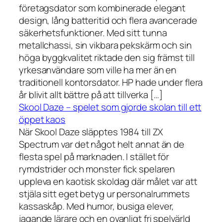
företagsdator som kombinerade elegant
design, lång batteritid och flera avancerade
säkerhetsfunktioner. Med sitt tunna
metallchassi, sin vikbara pekskärm och sin
höga byggkvalitet riktade den sig främst till
yrkesanvändare som ville ha mer än en
traditionell kontorsdator. HP hade under flera
år blivit allt bättre på att tillverka […]
Skool Daze – spelet som gjorde skolan till ett
öppet kaos
När Skool Daze släpptes 1984 till ZX
Spectrum var det något helt annat än de
flesta spel på marknaden. I stället för
rymdstrider och monster fick spelaren
uppleva en kaotisk skoldag där målet var att
stjäla sitt eget betyg ur personalrummets
kassaskåp. Med humor, busiga elever,
jagande lärare och en ovanligt fri spelvärld