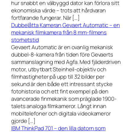
hur snabbt en välbyggd dator kan förlora sitt
ekonomiska värde – trots att hårdvaran
fortfarande fungerar. När […]
Dubbelåtta Kameran Gevaert Automatic – en
mekanisk filmkamera från 8 mm-filmens
storhetstid
Gevaert Automatic är en ovanlig mekanisk
dubbel-8-kamera från tiden före Gevaerts
sammanslagning med Agfa. Med fjäderdriven
motor, utbytbart Steinheil-objektiv och
filmhastigheter på upp till 32 bilder per
sekund är den både ett intressant stycke
fotohistoria och ett fint exempel på den
avancerade finmekanik som präglade 1900-
talets analoga filmkameror. Långt innan
mobiltelefoner och digitala videokameror
gjorde […]
IBM ThinkPad 701 – den lilla datorn som