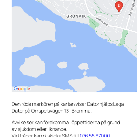
Den röda markören på kartan visar Datorhjälps Laga
Dator på Orrspelsvägen 13 i Bromma.
Avvikelser kan förekomma i öppettiderna på grund
av sjukdom eller liknande.
Vid frågor kan ni skicka SMS till
076 58 67000
.