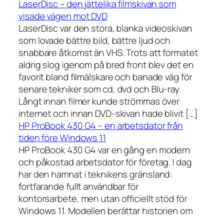
LaserDisc – den jättelika filmskivan som
visade vägen mot DVD
LaserDisc var den stora, blanka videoskivan
som lovade bättre bild, bättre ljud och
snabbare åtkomst än VHS. Trots att formatet
aldrig slog igenom på bred front blev det en
favorit bland filmälskare och banade väg för
senare tekniker som cd, dvd och Blu-ray.
Långt innan filmer kunde strömmas över
internet och innan DVD-skivan hade blivit […]
HP ProBook 430 G4 – en arbetsdator från
tiden före Windows 11
HP ProBook 430 G4 var en gång en modern
och påkostad arbetsdator för företag. I dag
har den hamnat i teknikens gränsland:
fortfarande fullt användbar för
kontorsarbete, men utan officiellt stöd för
Windows 11. Modellen berättar historien om