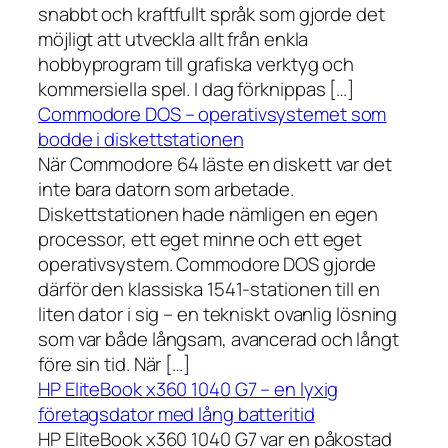
snabbt och kraftfullt språk som gjorde det
möjligt att utveckla allt från enkla
hobbyprogram till grafiska verktyg och
kommersiella spel. I dag förknippas […]
Commodore DOS – operativsystemet som
bodde i diskettstationen
När Commodore 64 läste en diskett var det
inte bara datorn som arbetade.
Diskettstationen hade nämligen en egen
processor, ett eget minne och ett eget
operativsystem. Commodore DOS gjorde
därför den klassiska 1541-stationen till en
liten dator i sig – en tekniskt ovanlig lösning
som var både långsam, avancerad och långt
före sin tid. När […]
HP EliteBook x360 1040 G7 – en lyxig
företagsdator med lång batteritid
HP EliteBook x360 1040 G7 var en påkostad