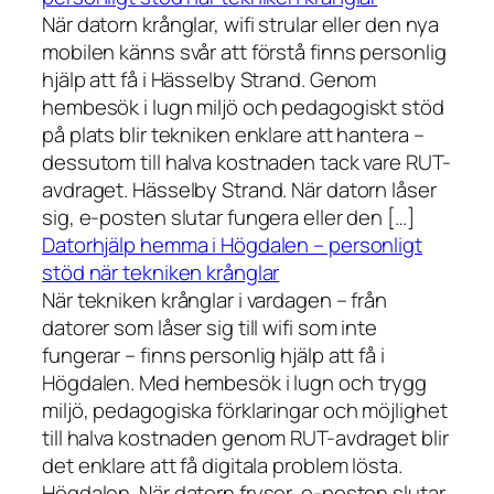
När datorn krånglar, wifi strular eller den nya
mobilen känns svår att förstå finns personlig
hjälp att få i Hässelby Strand. Genom
hembesök i lugn miljö och pedagogiskt stöd
på plats blir tekniken enklare att hantera –
dessutom till halva kostnaden tack vare RUT-
avdraget. Hässelby Strand. När datorn låser
sig, e-posten slutar fungera eller den […]
Datorhjälp hemma i Högdalen – personligt
stöd när tekniken krånglar
När tekniken krånglar i vardagen – från
datorer som låser sig till wifi som inte
fungerar – finns personlig hjälp att få i
Högdalen. Med hembesök i lugn och trygg
miljö, pedagogiska förklaringar och möjlighet
till halva kostnaden genom RUT-avdraget blir
det enklare att få digitala problem lösta.
Högdalen. När datorn fryser, e-posten slutar