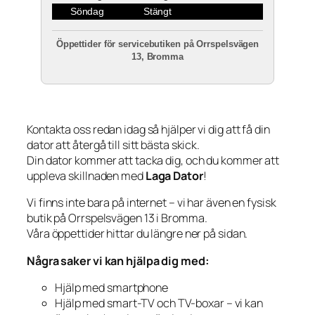
Söndag
Stängt
Öppettider för servicebutiken på Orrspelsvägen
13, Bromma
Kontakta oss redan idag så hjälper vi dig att få din
dator att återgå till sitt bästa skick.
Din dator kommer att tacka dig, och du kommer att
uppleva skillnaden med
Laga Dator
!
Vi finns inte bara på internet – vi har även en fysisk
butik på Orrspelsvägen 13 i Bromma.
Våra öppettider hittar du längre ner på sidan.
Några saker vi kan hjälpa dig med:
Hjälp med smartphone
Hjälp med smart-TV och TV-boxar – vi kan