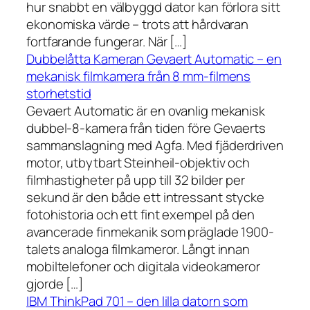
hur snabbt en välbyggd dator kan förlora sitt
ekonomiska värde – trots att hårdvaran
fortfarande fungerar. När […]
Dubbelåtta Kameran Gevaert Automatic – en
mekanisk filmkamera från 8 mm-filmens
storhetstid
Gevaert Automatic är en ovanlig mekanisk
dubbel-8-kamera från tiden före Gevaerts
sammanslagning med Agfa. Med fjäderdriven
motor, utbytbart Steinheil-objektiv och
filmhastigheter på upp till 32 bilder per
sekund är den både ett intressant stycke
fotohistoria och ett fint exempel på den
avancerade finmekanik som präglade 1900-
talets analoga filmkameror. Långt innan
mobiltelefoner och digitala videokameror
gjorde […]
IBM ThinkPad 701 – den lilla datorn som