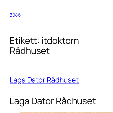
Hoppa
till
8086
innehåll
Etikett:
itdoktorn
Rådhuset
Laga Dator Rådhuset
Laga Dator Rådhuset