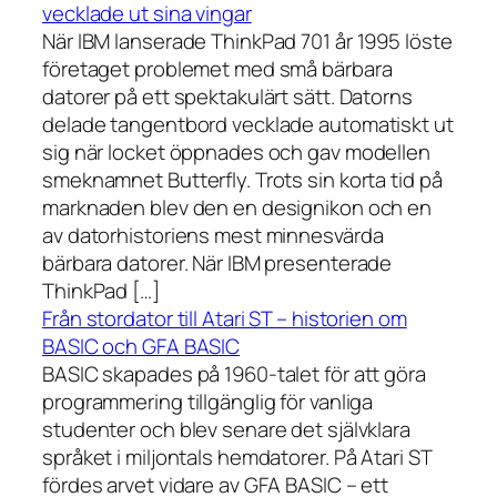
vecklade ut sina vingar
När IBM lanserade ThinkPad 701 år 1995 löste
företaget problemet med små bärbara
datorer på ett spektakulärt sätt. Datorns
delade tangentbord vecklade automatiskt ut
sig när locket öppnades och gav modellen
smeknamnet Butterfly. Trots sin korta tid på
marknaden blev den en designikon och en
av datorhistoriens mest minnesvärda
bärbara datorer. När IBM presenterade
ThinkPad […]
Från stordator till Atari ST – historien om
BASIC och GFA BASIC
BASIC skapades på 1960-talet för att göra
programmering tillgänglig för vanliga
studenter och blev senare det självklara
språket i miljontals hemdatorer. På Atari ST
fördes arvet vidare av GFA BASIC – ett