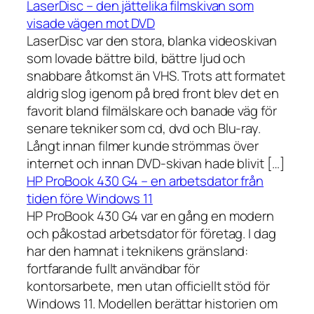
LaserDisc – den jättelika filmskivan som
visade vägen mot DVD
LaserDisc var den stora, blanka videoskivan
som lovade bättre bild, bättre ljud och
snabbare åtkomst än VHS. Trots att formatet
aldrig slog igenom på bred front blev det en
favorit bland filmälskare och banade väg för
senare tekniker som cd, dvd och Blu-ray.
Långt innan filmer kunde strömmas över
internet och innan DVD-skivan hade blivit […]
HP ProBook 430 G4 – en arbetsdator från
tiden före Windows 11
HP ProBook 430 G4 var en gång en modern
och påkostad arbetsdator för företag. I dag
har den hamnat i teknikens gränsland:
fortfarande fullt användbar för
kontorsarbete, men utan officiellt stöd för
Windows 11. Modellen berättar historien om