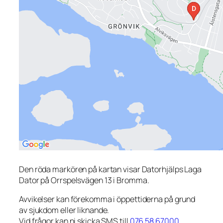
Den röda markören på kartan visar Datorhjälps Laga
Dator på Orrspelsvägen 13 i Bromma.
Avvikelser kan förekomma i öppettiderna på grund
av sjukdom eller liknande.
Vid frågor kan ni skicka SMS till
076 58 67000
.