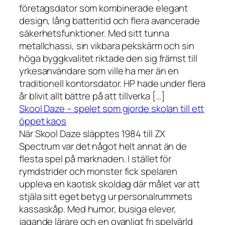
företagsdator som kombinerade elegant
design, lång batteritid och flera avancerade
säkerhetsfunktioner. Med sitt tunna
metallchassi, sin vikbara pekskärm och sin
höga byggkvalitet riktade den sig främst till
yrkesanvändare som ville ha mer än en
traditionell kontorsdator. HP hade under flera
år blivit allt bättre på att tillverka […]
Skool Daze – spelet som gjorde skolan till ett
öppet kaos
När Skool Daze släpptes 1984 till ZX
Spectrum var det något helt annat än de
flesta spel på marknaden. I stället för
rymdstrider och monster fick spelaren
uppleva en kaotisk skoldag där målet var att
stjäla sitt eget betyg ur personalrummets
kassaskåp. Med humor, busiga elever,
jagande lärare och en ovanligt fri spelvärld