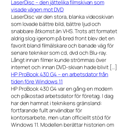
LaserDisc – den jättelika filmskivan som
visade vägen mot DVD
LaserDisc var den stora, blanka videoskivan
som lovade bättre bild, bättre ljud och
snabbare åtkomst än VHS. Trots att formatet
aldrig slog igenom på bred front blev det en
favorit bland filmälskare och banade väg för
senare tekniker som cd, dvd och Blu-ray.
Långt innan filmer kunde strömmas över
internet och innan DVD-skivan hade blivit […]
HP ProBook 430 G4 – en arbetsdator från
tiden före Windows 11
HP ProBook 430 G4 var en gång en modern
och påkostad arbetsdator för företag. I dag
har den hamnat i teknikens gränsland:
fortfarande fullt användbar för
kontorsarbete, men utan officiellt stöd för
Windows 11. Modellen berättar historien om