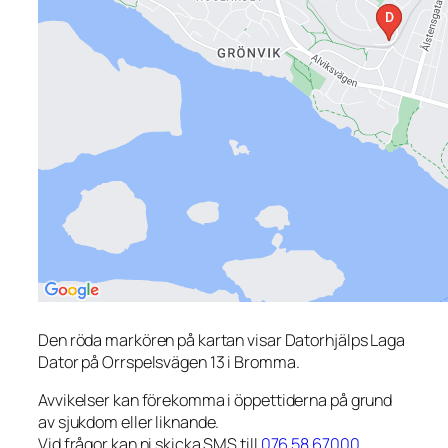
Den röda markören på kartan visar Datorhjälps Laga
Dator på Orrspelsvägen 13 i Bromma.
Avvikelser kan förekomma i öppettiderna på grund
av sjukdom eller liknande.
Vid frågor kan ni skicka SMS till
076 58 67000
.