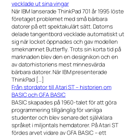
vecklade ut sina vingar
När IBM lanserade ThinkPad 701 år 1995 löste
företaget problemet med små bärbara
datorer på ett spektakulärt sätt. Datorns
delade tangentbord vecklade automatiskt ut
sig när locket öppnades och gav modellen
smeknamnet Butterfly. Trots sin korta tid på
marknaden blev den en designikon och en
av datorhistoriens mest minnesvärda
bärbara datorer. När IBM presenterade
ThinkPad […]
Från stordator till Atari ST – historien om
BASIC och GFA BASIC
BASIC skapades på 1960-talet för att göra
programmering tillgänglig för vanliga
studenter och blev senare det självklara
språket i miljontals hemdatorer. På Atari ST
fördes arvet vidare av GFA BASIC – ett