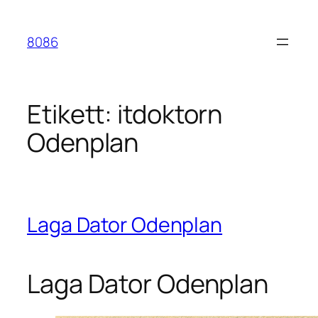
Hoppa
till
8086
innehåll
Etikett:
itdoktorn
Odenplan
Laga Dator Odenplan
Laga Dator Odenplan