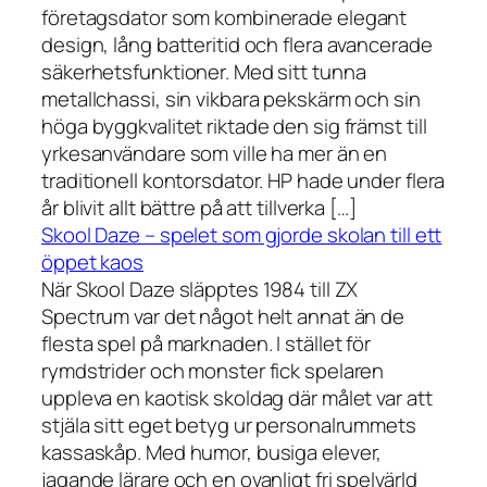
företagsdator som kombinerade elegant
design, lång batteritid och flera avancerade
säkerhetsfunktioner. Med sitt tunna
metallchassi, sin vikbara pekskärm och sin
höga byggkvalitet riktade den sig främst till
yrkesanvändare som ville ha mer än en
traditionell kontorsdator. HP hade under flera
år blivit allt bättre på att tillverka […]
Skool Daze – spelet som gjorde skolan till ett
öppet kaos
När Skool Daze släpptes 1984 till ZX
Spectrum var det något helt annat än de
flesta spel på marknaden. I stället för
rymdstrider och monster fick spelaren
uppleva en kaotisk skoldag där målet var att
stjäla sitt eget betyg ur personalrummets
kassaskåp. Med humor, busiga elever,
jagande lärare och en ovanligt fri spelvärld