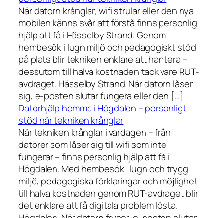
När datorn krånglar, wifi strular eller den nya
mobilen känns svår att förstå finns personlig
hjälp att få i Hässelby Strand. Genom
hembesök i lugn miljö och pedagogiskt stöd
på plats blir tekniken enklare att hantera –
dessutom till halva kostnaden tack vare RUT-
avdraget. Hässelby Strand. När datorn låser
sig, e-posten slutar fungera eller den […]
Datorhjälp hemma i Högdalen – personligt
stöd när tekniken krånglar
När tekniken krånglar i vardagen – från
datorer som låser sig till wifi som inte
fungerar – finns personlig hjälp att få i
Högdalen. Med hembesök i lugn och trygg
miljö, pedagogiska förklaringar och möjlighet
till halva kostnaden genom RUT-avdraget blir
det enklare att få digitala problem lösta.
Högdalen. När datorn fryser, e-posten slutar