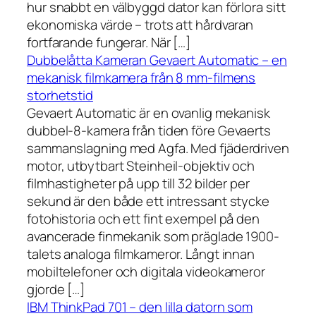
hur snabbt en välbyggd dator kan förlora sitt
ekonomiska värde – trots att hårdvaran
fortfarande fungerar. När […]
Dubbelåtta Kameran Gevaert Automatic – en
mekanisk filmkamera från 8 mm-filmens
storhetstid
Gevaert Automatic är en ovanlig mekanisk
dubbel-8-kamera från tiden före Gevaerts
sammanslagning med Agfa. Med fjäderdriven
motor, utbytbart Steinheil-objektiv och
filmhastigheter på upp till 32 bilder per
sekund är den både ett intressant stycke
fotohistoria och ett fint exempel på den
avancerade finmekanik som präglade 1900-
talets analoga filmkameror. Långt innan
mobiltelefoner och digitala videokameror
gjorde […]
IBM ThinkPad 701 – den lilla datorn som