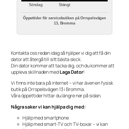
Söndag
Stängt
Öppettider för servicebutiken på Orrspelsvägen
13, Bromma
Kontakta oss redan idag så hjälper vi dig att få din
dator att återgå till sitt bästa skick.
Din dator kommer att tacka dig, och du kommer att
uppleva skillnaden med
Laga Dator
!
Vi finns inte bara på internet – vi har även en fysisk
butik på Orrspelsvägen 13 i Bromma.
Våra öppettider hittar du längre ner på sidan.
Några saker vi kan hjälpa dig med:
Hjälp med smartphone
Hjälp med smart-TV och TV-boxar – vi kan