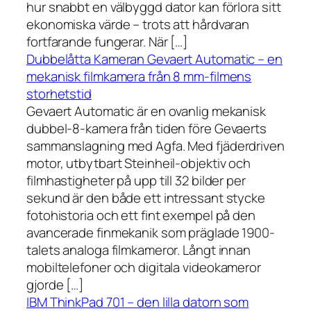
hur snabbt en välbyggd dator kan förlora sitt
ekonomiska värde – trots att hårdvaran
fortfarande fungerar. När […]
Dubbelåtta Kameran Gevaert Automatic – en
mekanisk filmkamera från 8 mm-filmens
storhetstid
Gevaert Automatic är en ovanlig mekanisk
dubbel-8-kamera från tiden före Gevaerts
sammanslagning med Agfa. Med fjäderdriven
motor, utbytbart Steinheil-objektiv och
filmhastigheter på upp till 32 bilder per
sekund är den både ett intressant stycke
fotohistoria och ett fint exempel på den
avancerade finmekanik som präglade 1900-
talets analoga filmkameror. Långt innan
mobiltelefoner och digitala videokameror
gjorde […]
IBM ThinkPad 701 – den lilla datorn som