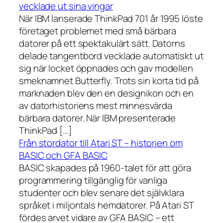
vecklade ut sina vingar
När IBM lanserade ThinkPad 701 år 1995 löste
företaget problemet med små bärbara
datorer på ett spektakulärt sätt. Datorns
delade tangentbord vecklade automatiskt ut
sig när locket öppnades och gav modellen
smeknamnet Butterfly. Trots sin korta tid på
marknaden blev den en designikon och en
av datorhistoriens mest minnesvärda
bärbara datorer. När IBM presenterade
ThinkPad […]
Från stordator till Atari ST – historien om
BASIC och GFA BASIC
BASIC skapades på 1960-talet för att göra
programmering tillgänglig för vanliga
studenter och blev senare det självklara
språket i miljontals hemdatorer. På Atari ST
fördes arvet vidare av GFA BASIC – ett