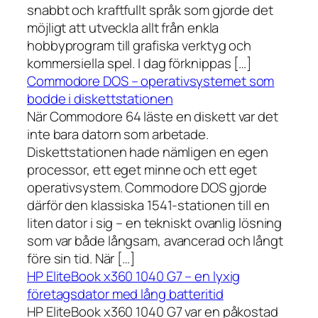
snabbt och kraftfullt språk som gjorde det
möjligt att utveckla allt från enkla
hobbyprogram till grafiska verktyg och
kommersiella spel. I dag förknippas […]
Commodore DOS – operativsystemet som
bodde i diskettstationen
När Commodore 64 läste en diskett var det
inte bara datorn som arbetade.
Diskettstationen hade nämligen en egen
processor, ett eget minne och ett eget
operativsystem. Commodore DOS gjorde
därför den klassiska 1541-stationen till en
liten dator i sig – en tekniskt ovanlig lösning
som var både långsam, avancerad och långt
före sin tid. När […]
HP EliteBook x360 1040 G7 – en lyxig
företagsdator med lång batteritid
HP EliteBook x360 1040 G7 var en påkostad