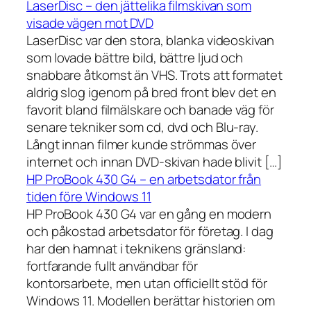
LaserDisc – den jättelika filmskivan som
visade vägen mot DVD
LaserDisc var den stora, blanka videoskivan
som lovade bättre bild, bättre ljud och
snabbare åtkomst än VHS. Trots att formatet
aldrig slog igenom på bred front blev det en
favorit bland filmälskare och banade väg för
senare tekniker som cd, dvd och Blu-ray.
Långt innan filmer kunde strömmas över
internet och innan DVD-skivan hade blivit […]
HP ProBook 430 G4 – en arbetsdator från
tiden före Windows 11
HP ProBook 430 G4 var en gång en modern
och påkostad arbetsdator för företag. I dag
har den hamnat i teknikens gränsland:
fortfarande fullt användbar för
kontorsarbete, men utan officiellt stöd för
Windows 11. Modellen berättar historien om