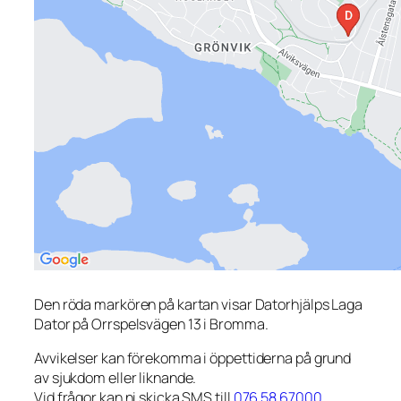
Den röda markören på kartan visar Datorhjälps Laga
Dator på Orrspelsvägen 13 i Bromma.
Avvikelser kan förekomma i öppettiderna på grund
av sjukdom eller liknande.
Vid frågor kan ni skicka SMS till
076 58 67000
.