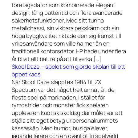
företagsdator som kombinerade elegant
design, lång batteritid och flera avancerade
säkerhetsfunktioner. Med sitt tunna
metallchassi, sin vikbara pekskärm och sin
höga byggkvalitet riktade den sig främst till
yrkesanvändare som ville ha mer än en
traditionell kontorsdator. HP hade under flera
år blivit allt bättre på att tillverka […]
Skool Daze – spelet som gjorde skolan till ett
öppet kaos
När Skool Daze släpptes 1984 till ZX
Spectrum var det något helt annat än de
flesta spel på marknaden. I stället för
rymdstrider och monster fick spelaren
uppleva en kaotisk skoldag där målet var att
stjäla sitt eget betyg ur personalrummets
kassaskåp. Med humor, busiga elever,
jagande lärare och en ovanligt fri spelvärld