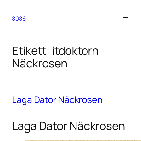
Hoppa
till
8086
innehåll
Etikett:
itdoktorn
Näckrosen
Laga Dator Näckrosen
Laga Dator Näckrosen