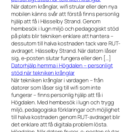
När datorn krånglar, wifi strular eller den nya
mobilen känns svår att förstå finns personlig
hjälp att få i Hässelby Strand. Genom
hembesök i lugn miljö och pedagogiskt stöd
på plats blir tekniken enklare att hantera –
dessutom till halva kostnaden tack vare RUT-
avdraget. Hässelby Strand. När datorn låser
sig, e-posten slutar fungera eller den […]
Datorhjälp hemma i Högdalen – personligt
stöd när tekniken krånglar
När tekniken krånglar i vardagen – från
datorer som låser sig till wifi som inte
fungerar – finns personlig hjälp att få i
Högdalen. Med hembesök i lugn och trygg
miljö, pedagogiska förklaringar och möjlighet
till halva kostnaden genom RUT-avdraget blir
det enklare att få digitala problem lösta.
Högdalen. När datorn fryser, e-posten slutar