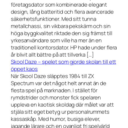
företagsdator som kombinerade elegant
design, lång batteritid och flera avancerade
säkerhetsfunktioner. Med sitt tunna
metallchassi, sin vikbara pekskärm och sin
höga byggkvalitet riktade den sig främst till
yrkesanvändare som ville ha mer än en
traditionell kontorsdator. HP hade under flera
år blivit allt bättre på att tillverka […]
Skool Daze – spelet som gjorde skolan till ett
öppet kaos
När Skool Daze släpptes 1984 till ZX
Spectrum var det något helt annat än de
flesta spel på marknaden. I stället för
rymdstrider och monster fick spelaren
uppleva en kaotisk skoldag där målet var att
stjäla sitt eget betyg ur personalrummets
kassaskåp. Med humor, busiga elever,
jagande lärare och en ovanligt fri spelvärld