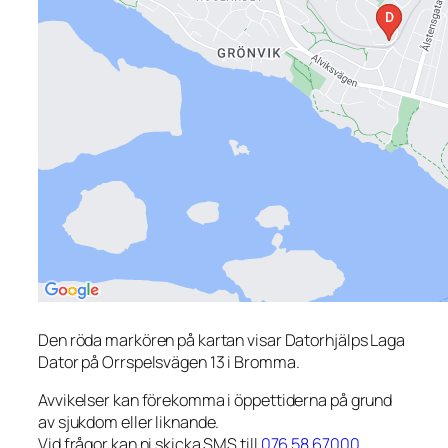
Den röda markören på kartan visar Datorhjälps Laga
Dator på Orrspelsvägen 13 i Bromma.
Avvikelser kan förekomma i öppettiderna på grund
av sjukdom eller liknande.
Vid frågor kan ni skicka SMS till
076 58 67000
.