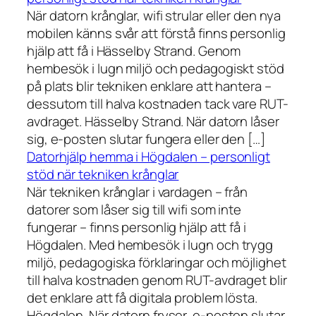
När datorn krånglar, wifi strular eller den nya
mobilen känns svår att förstå finns personlig
hjälp att få i Hässelby Strand. Genom
hembesök i lugn miljö och pedagogiskt stöd
på plats blir tekniken enklare att hantera –
dessutom till halva kostnaden tack vare RUT-
avdraget. Hässelby Strand. När datorn låser
sig, e-posten slutar fungera eller den […]
Datorhjälp hemma i Högdalen – personligt
stöd när tekniken krånglar
När tekniken krånglar i vardagen – från
datorer som låser sig till wifi som inte
fungerar – finns personlig hjälp att få i
Högdalen. Med hembesök i lugn och trygg
miljö, pedagogiska förklaringar och möjlighet
till halva kostnaden genom RUT-avdraget blir
det enklare att få digitala problem lösta.
Högdalen. När datorn fryser, e-posten slutar