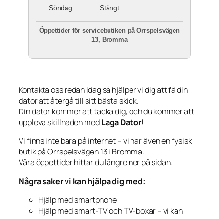
Söndag
Stängt
Öppettider för servicebutiken på Orrspelsvägen
13, Bromma
Kontakta oss redan idag så hjälper vi dig att få din
dator att återgå till sitt bästa skick.
Din dator kommer att tacka dig, och du kommer att
uppleva skillnaden med
Laga Dator
!
Vi finns inte bara på internet – vi har även en fysisk
butik på Orrspelsvägen 13 i Bromma.
Våra öppettider hittar du längre ner på sidan.
Några saker vi kan hjälpa dig med:
Hjälp med smartphone
Hjälp med smart-TV och TV-boxar – vi kan