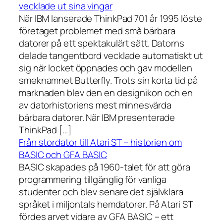
vecklade ut sina vingar
När IBM lanserade ThinkPad 701 år 1995 löste
företaget problemet med små bärbara
datorer på ett spektakulärt sätt. Datorns
delade tangentbord vecklade automatiskt ut
sig när locket öppnades och gav modellen
smeknamnet Butterfly. Trots sin korta tid på
marknaden blev den en designikon och en
av datorhistoriens mest minnesvärda
bärbara datorer. När IBM presenterade
ThinkPad […]
Från stordator till Atari ST – historien om
BASIC och GFA BASIC
BASIC skapades på 1960-talet för att göra
programmering tillgänglig för vanliga
studenter och blev senare det självklara
språket i miljontals hemdatorer. På Atari ST
fördes arvet vidare av GFA BASIC – ett