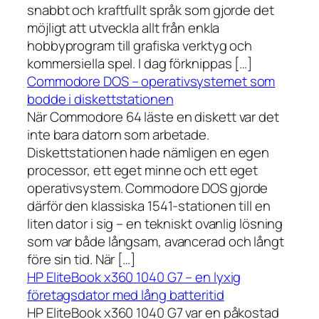
snabbt och kraftfullt språk som gjorde det
möjligt att utveckla allt från enkla
hobbyprogram till grafiska verktyg och
kommersiella spel. I dag förknippas […]
Commodore DOS – operativsystemet som
bodde i diskettstationen
När Commodore 64 läste en diskett var det
inte bara datorn som arbetade.
Diskettstationen hade nämligen en egen
processor, ett eget minne och ett eget
operativsystem. Commodore DOS gjorde
därför den klassiska 1541-stationen till en
liten dator i sig – en tekniskt ovanlig lösning
som var både långsam, avancerad och långt
före sin tid. När […]
HP EliteBook x360 1040 G7 – en lyxig
företagsdator med lång batteritid
HP EliteBook x360 1040 G7 var en påkostad