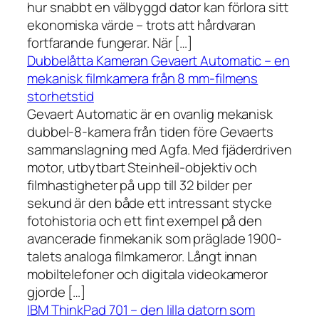
hur snabbt en välbyggd dator kan förlora sitt
ekonomiska värde – trots att hårdvaran
fortfarande fungerar. När […]
Dubbelåtta Kameran Gevaert Automatic – en
mekanisk filmkamera från 8 mm-filmens
storhetstid
Gevaert Automatic är en ovanlig mekanisk
dubbel-8-kamera från tiden före Gevaerts
sammanslagning med Agfa. Med fjäderdriven
motor, utbytbart Steinheil-objektiv och
filmhastigheter på upp till 32 bilder per
sekund är den både ett intressant stycke
fotohistoria och ett fint exempel på den
avancerade finmekanik som präglade 1900-
talets analoga filmkameror. Långt innan
mobiltelefoner och digitala videokameror
gjorde […]
IBM ThinkPad 701 – den lilla datorn som