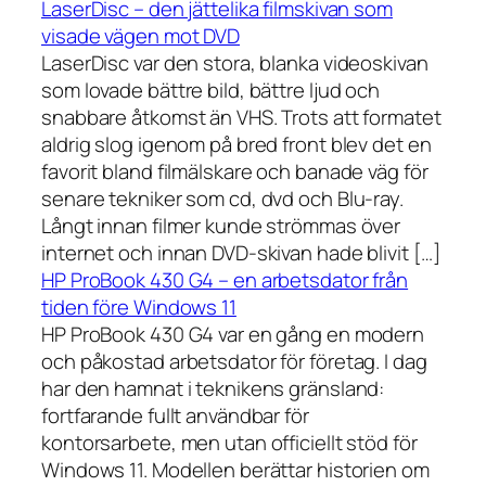
LaserDisc – den jättelika filmskivan som
visade vägen mot DVD
LaserDisc var den stora, blanka videoskivan
som lovade bättre bild, bättre ljud och
snabbare åtkomst än VHS. Trots att formatet
aldrig slog igenom på bred front blev det en
favorit bland filmälskare och banade väg för
senare tekniker som cd, dvd och Blu-ray.
Långt innan filmer kunde strömmas över
internet och innan DVD-skivan hade blivit […]
HP ProBook 430 G4 – en arbetsdator från
tiden före Windows 11
HP ProBook 430 G4 var en gång en modern
och påkostad arbetsdator för företag. I dag
har den hamnat i teknikens gränsland:
fortfarande fullt användbar för
kontorsarbete, men utan officiellt stöd för
Windows 11. Modellen berättar historien om