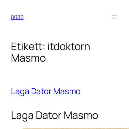
Hoppa
till
8086
innehåll
Etikett:
itdoktorn
Masmo
Laga Dator Masmo
Laga Dator Masmo