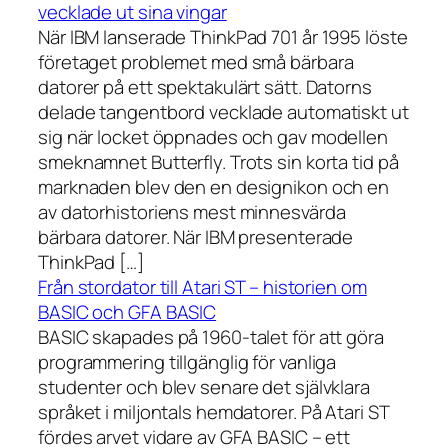
vecklade ut sina vingar
När IBM lanserade ThinkPad 701 år 1995 löste
företaget problemet med små bärbara
datorer på ett spektakulärt sätt. Datorns
delade tangentbord vecklade automatiskt ut
sig när locket öppnades och gav modellen
smeknamnet Butterfly. Trots sin korta tid på
marknaden blev den en designikon och en
av datorhistoriens mest minnesvärda
bärbara datorer. När IBM presenterade
ThinkPad […]
Från stordator till Atari ST – historien om
BASIC och GFA BASIC
BASIC skapades på 1960-talet för att göra
programmering tillgänglig för vanliga
studenter och blev senare det självklara
språket i miljontals hemdatorer. På Atari ST
fördes arvet vidare av GFA BASIC – ett