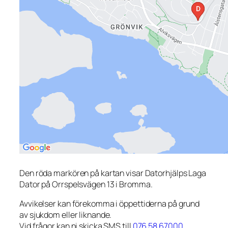
Den röda markören på kartan visar Datorhjälps Laga
Dator på Orrspelsvägen 13 i Bromma.
Avvikelser kan förekomma i öppettiderna på grund
av sjukdom eller liknande.
Vid frågor kan ni skicka SMS till
076 58 67000
.