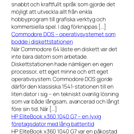
snabbt och kraftfullt språk som gjorde det
möjligt att utveckla allt från enkla
hobbyprogram till grafiska verktyg och
kommersiella spel. I dag förknippas […]
Commodore DOS – operativsystemet som
bodde i diskettstationen
När Commodore 64 läste en diskett var det
inte bara datorn som arbetade.
Diskettstationen hade nämligen en egen
processor, ett eget minne och ett eget
operativsystem. Commodore DOS gjorde
därför den klassiska 1541-stationen till en
liten dator i sig – en tekniskt ovanlig lösning
som var både långsam, avancerad och långt
före sin tid. När […]
HP EliteBook x360 1040 G7 – en lyxig
företagsdator med lång batteritid
HP EliteBook x360 1040 G7 var en påkostad