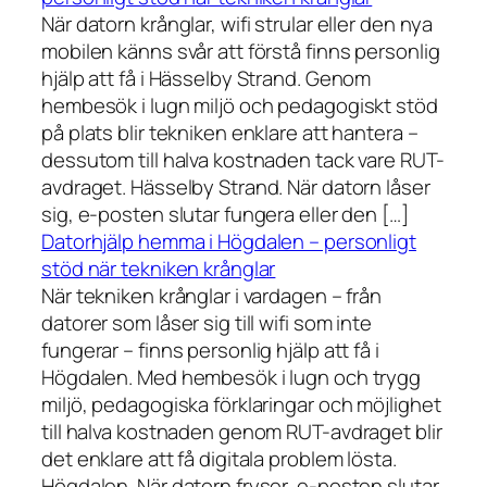
När datorn krånglar, wifi strular eller den nya
mobilen känns svår att förstå finns personlig
hjälp att få i Hässelby Strand. Genom
hembesök i lugn miljö och pedagogiskt stöd
på plats blir tekniken enklare att hantera –
dessutom till halva kostnaden tack vare RUT-
avdraget. Hässelby Strand. När datorn låser
sig, e-posten slutar fungera eller den […]
Datorhjälp hemma i Högdalen – personligt
stöd när tekniken krånglar
När tekniken krånglar i vardagen – från
datorer som låser sig till wifi som inte
fungerar – finns personlig hjälp att få i
Högdalen. Med hembesök i lugn och trygg
miljö, pedagogiska förklaringar och möjlighet
till halva kostnaden genom RUT-avdraget blir
det enklare att få digitala problem lösta.
Högdalen. När datorn fryser, e-posten slutar