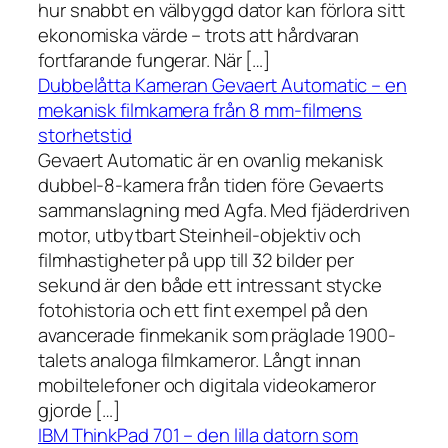
hur snabbt en välbyggd dator kan förlora sitt
ekonomiska värde – trots att hårdvaran
fortfarande fungerar. När […]
Dubbelåtta Kameran Gevaert Automatic – en
mekanisk filmkamera från 8 mm-filmens
storhetstid
Gevaert Automatic är en ovanlig mekanisk
dubbel-8-kamera från tiden före Gevaerts
sammanslagning med Agfa. Med fjäderdriven
motor, utbytbart Steinheil-objektiv och
filmhastigheter på upp till 32 bilder per
sekund är den både ett intressant stycke
fotohistoria och ett fint exempel på den
avancerade finmekanik som präglade 1900-
talets analoga filmkameror. Långt innan
mobiltelefoner och digitala videokameror
gjorde […]
IBM ThinkPad 701 – den lilla datorn som