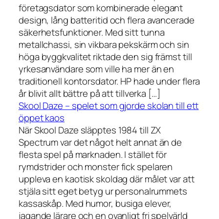
företagsdator som kombinerade elegant
design, lång batteritid och flera avancerade
säkerhetsfunktioner. Med sitt tunna
metallchassi, sin vikbara pekskärm och sin
höga byggkvalitet riktade den sig främst till
yrkesanvändare som ville ha mer än en
traditionell kontorsdator. HP hade under flera
år blivit allt bättre på att tillverka […]
Skool Daze – spelet som gjorde skolan till ett
öppet kaos
När Skool Daze släpptes 1984 till ZX
Spectrum var det något helt annat än de
flesta spel på marknaden. I stället för
rymdstrider och monster fick spelaren
uppleva en kaotisk skoldag där målet var att
stjäla sitt eget betyg ur personalrummets
kassaskåp. Med humor, busiga elever,
jagande lärare och en ovanligt fri spelvärld