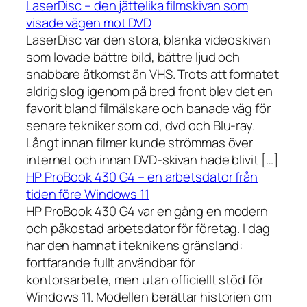
LaserDisc – den jättelika filmskivan som
visade vägen mot DVD
LaserDisc var den stora, blanka videoskivan
som lovade bättre bild, bättre ljud och
snabbare åtkomst än VHS. Trots att formatet
aldrig slog igenom på bred front blev det en
favorit bland filmälskare och banade väg för
senare tekniker som cd, dvd och Blu-ray.
Långt innan filmer kunde strömmas över
internet och innan DVD-skivan hade blivit […]
HP ProBook 430 G4 – en arbetsdator från
tiden före Windows 11
HP ProBook 430 G4 var en gång en modern
och påkostad arbetsdator för företag. I dag
har den hamnat i teknikens gränsland:
fortfarande fullt användbar för
kontorsarbete, men utan officiellt stöd för
Windows 11. Modellen berättar historien om