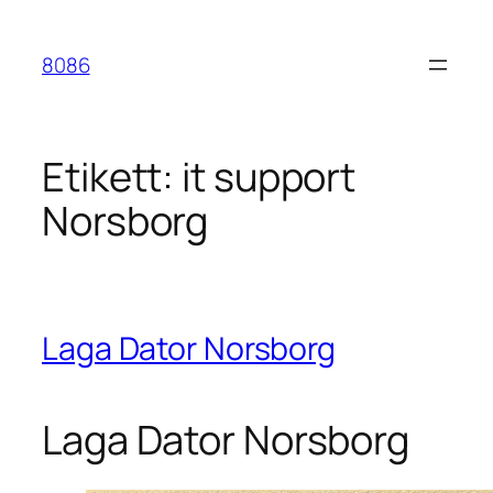
Hoppa
till
8086
innehåll
Etikett:
it support
Norsborg
Laga Dator Norsborg
Laga Dator Norsborg