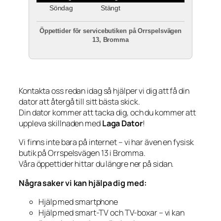
Söndag
Stängt
Öppettider för servicebutiken på Orrspelsvägen
13, Bromma
Kontakta oss redan idag så hjälper vi dig att få din
dator att återgå till sitt bästa skick.
Din dator kommer att tacka dig, och du kommer att
uppleva skillnaden med
Laga Dator
!
Vi finns inte bara på internet – vi har även en fysisk
butik på Orrspelsvägen 13 i Bromma.
Våra öppettider hittar du längre ner på sidan.
Några saker vi kan hjälpa dig med:
Hjälp med smartphone
Hjälp med smart-TV och TV-boxar – vi kan