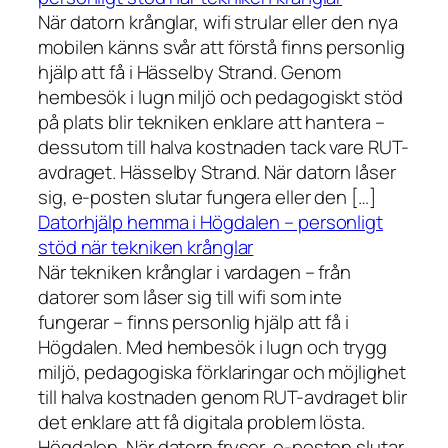
När datorn krånglar, wifi strular eller den nya
mobilen känns svår att förstå finns personlig
hjälp att få i Hässelby Strand. Genom
hembesök i lugn miljö och pedagogiskt stöd
på plats blir tekniken enklare att hantera –
dessutom till halva kostnaden tack vare RUT-
avdraget. Hässelby Strand. När datorn låser
sig, e-posten slutar fungera eller den […]
Datorhjälp hemma i Högdalen – personligt
stöd när tekniken krånglar
När tekniken krånglar i vardagen – från
datorer som låser sig till wifi som inte
fungerar – finns personlig hjälp att få i
Högdalen. Med hembesök i lugn och trygg
miljö, pedagogiska förklaringar och möjlighet
till halva kostnaden genom RUT-avdraget blir
det enklare att få digitala problem lösta.
Högdalen. När datorn fryser, e-posten slutar