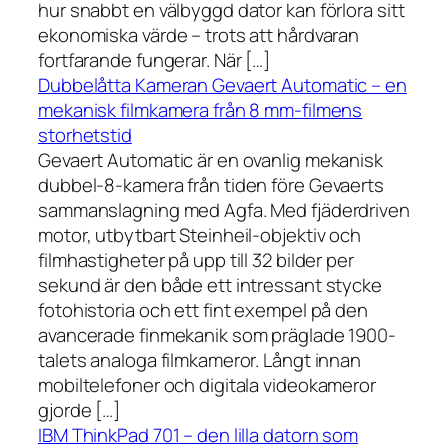
hur snabbt en välbyggd dator kan förlora sitt
ekonomiska värde – trots att hårdvaran
fortfarande fungerar. När […]
Dubbelåtta Kameran Gevaert Automatic – en
mekanisk filmkamera från 8 mm-filmens
storhetstid
Gevaert Automatic är en ovanlig mekanisk
dubbel-8-kamera från tiden före Gevaerts
sammanslagning med Agfa. Med fjäderdriven
motor, utbytbart Steinheil-objektiv och
filmhastigheter på upp till 32 bilder per
sekund är den både ett intressant stycke
fotohistoria och ett fint exempel på den
avancerade finmekanik som präglade 1900-
talets analoga filmkameror. Långt innan
mobiltelefoner och digitala videokameror
gjorde […]
IBM ThinkPad 701 – den lilla datorn som