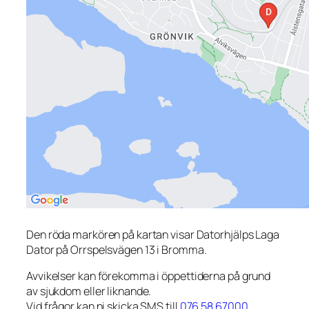
Den röda markören på kartan visar Datorhjälps Laga
Dator på Orrspelsvägen 13 i Bromma.
Avvikelser kan förekomma i öppettiderna på grund
av sjukdom eller liknande.
Vid frågor kan ni skicka SMS till
076 58 67000
.