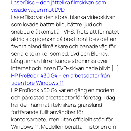
LaserDisc – den jättelika filmskivan som
visade vägen mot DVD
LaserDisc var den stora, blanka videoskivan
som lovade bättre bild, bättre ljud och
snabbare åtkomst än VHS. Trots att formatet
aldrig slog igenom på bred front blev det en
favorit bland filmälskare och banade väg för
senare tekniker som cd, dvd och Blu-ray.
Långt innan filmer kunde strömmas över
internet och innan DVD-skivan hade blivit […]
HP ProBook 430 G4 – en arbetsdator från
tiden före Windows 11
HP ProBook 430 G4 var en gång en modern
och påkostad arbetsdator för företag. I dag
har den hamnat i teknikens gränsland:
fortfarande fullt användbar för
kontorsarbete, men utan officiellt stöd för
Windows 11. Modellen berättar historien om