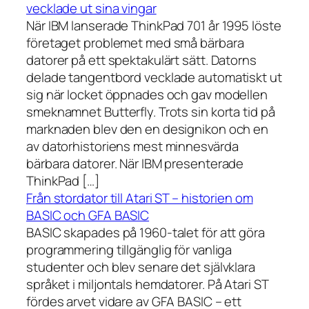
vecklade ut sina vingar
När IBM lanserade ThinkPad 701 år 1995 löste
företaget problemet med små bärbara
datorer på ett spektakulärt sätt. Datorns
delade tangentbord vecklade automatiskt ut
sig när locket öppnades och gav modellen
smeknamnet Butterfly. Trots sin korta tid på
marknaden blev den en designikon och en
av datorhistoriens mest minnesvärda
bärbara datorer. När IBM presenterade
ThinkPad […]
Från stordator till Atari ST – historien om
BASIC och GFA BASIC
BASIC skapades på 1960-talet för att göra
programmering tillgänglig för vanliga
studenter och blev senare det självklara
språket i miljontals hemdatorer. På Atari ST
fördes arvet vidare av GFA BASIC – ett