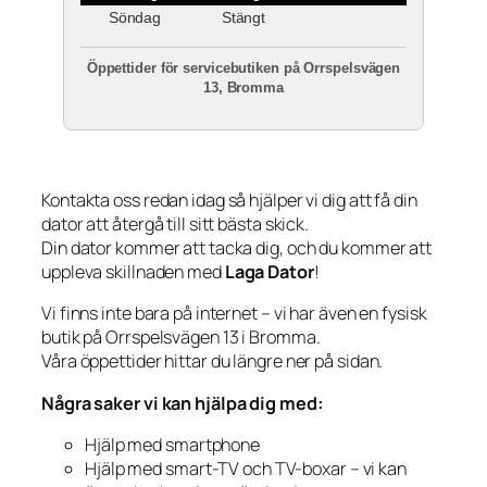
Söndag
Stängt
Öppettider för servicebutiken på Orrspelsvägen
13, Bromma
Kontakta oss redan idag så hjälper vi dig att få din
dator att återgå till sitt bästa skick.
Din dator kommer att tacka dig, och du kommer att
uppleva skillnaden med
Laga Dator
!
Vi finns inte bara på internet – vi har även en fysisk
butik på Orrspelsvägen 13 i Bromma.
Våra öppettider hittar du längre ner på sidan.
Några saker vi kan hjälpa dig med:
Hjälp med smartphone
Hjälp med smart-TV och TV-boxar – vi kan