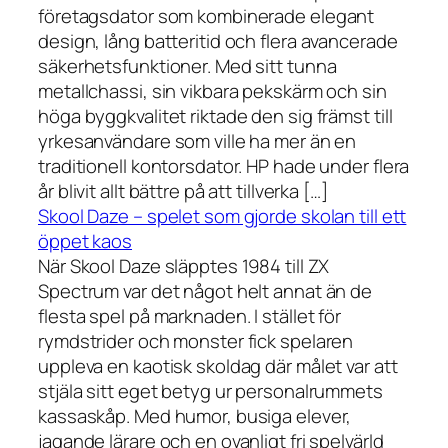
företagsdator som kombinerade elegant
design, lång batteritid och flera avancerade
säkerhetsfunktioner. Med sitt tunna
metallchassi, sin vikbara pekskärm och sin
höga byggkvalitet riktade den sig främst till
yrkesanvändare som ville ha mer än en
traditionell kontorsdator. HP hade under flera
år blivit allt bättre på att tillverka […]
Skool Daze – spelet som gjorde skolan till ett
öppet kaos
När Skool Daze släpptes 1984 till ZX
Spectrum var det något helt annat än de
flesta spel på marknaden. I stället för
rymdstrider och monster fick spelaren
uppleva en kaotisk skoldag där målet var att
stjäla sitt eget betyg ur personalrummets
kassaskåp. Med humor, busiga elever,
jagande lärare och en ovanligt fri spelvärld