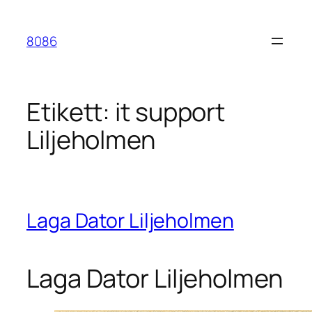
Hoppa
till
8086
innehåll
Etikett:
it support
Liljeholmen
Laga Dator Liljeholmen
Laga Dator Liljeholmen