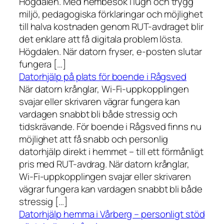
Högdalen. Med hembesök i lugn och trygg
miljö, pedagogiska förklaringar och möjlighet
till halva kostnaden genom RUT-avdraget blir
det enklare att få digitala problem lösta.
Högdalen. När datorn fryser, e-posten slutar
fungera […]
Datorhjälp på plats för boende i Rågsved
När datorn krånglar, Wi-Fi-uppkopplingen
svajar eller skrivaren vägrar fungera kan
vardagen snabbt bli både stressig och
tidskrävande. För boende i Rågsved finns nu
möjlighet att få snabb och personlig
datorhjälp direkt i hemmet – till ett förmånligt
pris med RUT-avdrag. När datorn krånglar,
Wi-Fi-uppkopplingen svajar eller skrivaren
vägrar fungera kan vardagen snabbt bli både
stressig […]
Datorhjälp hemma i Vårberg – personligt stöd