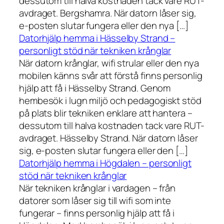
dessutom till halva kostnaden tack vare RUT-
avdraget. Bergshamra. När datorn låser sig,
e-posten slutar fungera eller den nya […]
Datorhjälp hemma i Hässelby Strand –
personligt stöd när tekniken krånglar
När datorn krånglar, wifi strular eller den nya
mobilen känns svår att förstå finns personlig
hjälp att få i Hässelby Strand. Genom
hembesök i lugn miljö och pedagogiskt stöd
på plats blir tekniken enklare att hantera –
dessutom till halva kostnaden tack vare RUT-
avdraget. Hässelby Strand. När datorn låser
sig, e-posten slutar fungera eller den […]
Datorhjälp hemma i Högdalen – personligt
stöd när tekniken krånglar
När tekniken krånglar i vardagen – från
datorer som låser sig till wifi som inte
fungerar – finns personlig hjälp att få i