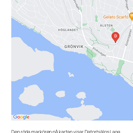
Den röda markören på kartan visar Datorhjälps Laga