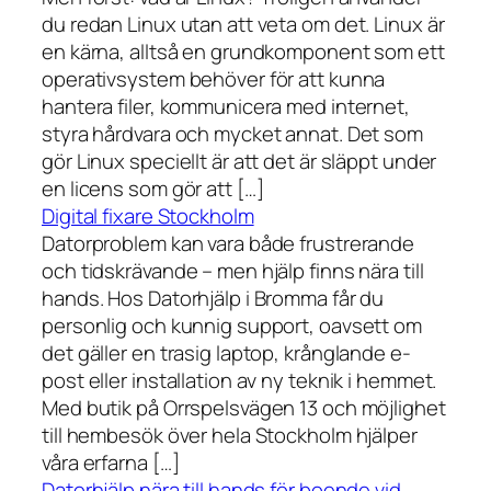
du redan Linux utan att veta om det. Linux är
en kärna, alltså en grundkomponent som ett
operativsystem behöver för att kunna
hantera filer, kommunicera med internet,
styra hårdvara och mycket annat. Det som
gör Linux speciellt är att det är släppt under
en licens som gör att […]
Digital fixare Stockholm
Datorproblem kan vara både frustrerande
och tidskrävande – men hjälp finns nära till
hands. Hos Datorhjälp i Bromma får du
personlig och kunnig support, oavsett om
det gäller en trasig laptop, krånglande e-
post eller installation av ny teknik i hemmet.
Med butik på Orrspelsvägen 13 och möjlighet
till hembesök över hela Stockholm hjälper
våra erfarna […]
Datorhjälp nära till hands för boende vid