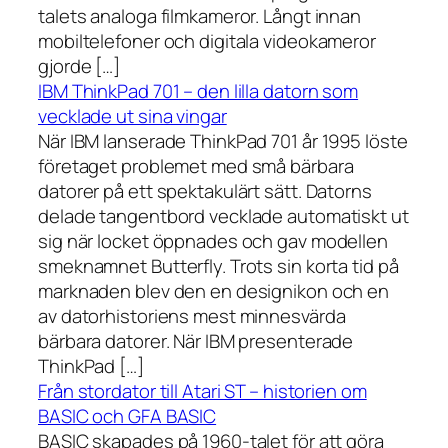
talets analoga filmkameror. Långt innan
mobiltelefoner och digitala videokameror
gjorde […]
IBM ThinkPad 701 – den lilla datorn som
vecklade ut sina vingar
När IBM lanserade ThinkPad 701 år 1995 löste
företaget problemet med små bärbara
datorer på ett spektakulärt sätt. Datorns
delade tangentbord vecklade automatiskt ut
sig när locket öppnades och gav modellen
smeknamnet Butterfly. Trots sin korta tid på
marknaden blev den en designikon och en
av datorhistoriens mest minnesvärda
bärbara datorer. När IBM presenterade
ThinkPad […]
Från stordator till Atari ST – historien om
BASIC och GFA BASIC
BASIC skapades på 1960-talet för att göra