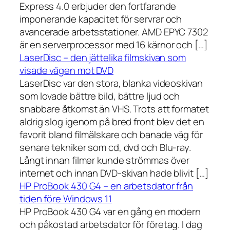
Express 4.0 erbjuder den fortfarande
imponerande kapacitet för servrar och
avancerade arbetsstationer. AMD EPYC 7302
är en serverprocessor med 16 kärnor och […]
LaserDisc – den jättelika filmskivan som
visade vägen mot DVD
LaserDisc var den stora, blanka videoskivan
som lovade bättre bild, bättre ljud och
snabbare åtkomst än VHS. Trots att formatet
aldrig slog igenom på bred front blev det en
favorit bland filmälskare och banade väg för
senare tekniker som cd, dvd och Blu-ray.
Långt innan filmer kunde strömmas över
internet och innan DVD-skivan hade blivit […]
HP ProBook 430 G4 – en arbetsdator från
tiden före Windows 11
HP ProBook 430 G4 var en gång en modern
och påkostad arbetsdator för företag. I dag