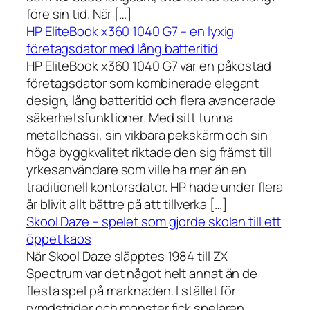
före sin tid. När […]
HP EliteBook x360 1040 G7 – en lyxig
företagsdator med lång batteritid
HP EliteBook x360 1040 G7 var en påkostad
företagsdator som kombinerade elegant
design, lång batteritid och flera avancerade
säkerhetsfunktioner. Med sitt tunna
metallchassi, sin vikbara pekskärm och sin
höga byggkvalitet riktade den sig främst till
yrkesanvändare som ville ha mer än en
traditionell kontorsdator. HP hade under flera
år blivit allt bättre på att tillverka […]
Skool Daze – spelet som gjorde skolan till ett
öppet kaos
När Skool Daze släpptes 1984 till ZX
Spectrum var det något helt annat än de
flesta spel på marknaden. I stället för
rymdstrider och monster fick spelaren