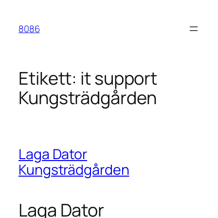
Hoppa
till
8086
innehåll
Etikett:
it support
Kungsträdgården
Laga Dator
Kungsträdgården
Laga Dator