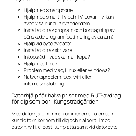
Hjälp med smartphone
Hjälp med smart-TV och TV-boxar – vi kan
även visa hur du använder dem
Installation av program och borttagning av
oönskade program (optimering av datorn)
Hjälp vid byte av dator
Installation av skrivare
Inköpsråd – vad ska man köpa?
Hjälp med Linux
Problem med Mac, Linux eller Windows?
Nätverksproblem, t.ex. wifi eller
internetanslutning
Datorhjälp för halva priset med RUT-avdrag
för dig som bor i Kungsträdgården
Med datorhjälp hemma kommer en erfaren och
kunnig tekniker hem till dig och hjälper till med:
datorn, wifi, e-post, surfplatta samt vid datorbyte.