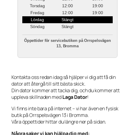
Torsdag
12:00
19:00
Fredag
12:00
19:00
Lördag
Stängt
Söndag
Stängt
Öppettider för servicebutiken på Orrspelsvägen
13, Bromma
Kontakta oss redan idag så hjälper vi dig att få din
dator att återgå till sitt bästa skick.
Din dator kommer att tacka dig, och du kommer att
uppleva skillnaden med
Laga Dator
!
Vi finns inte bara på internet – vi har även en fysisk
butik på Orrspelsvägen 13 i Bromma.
Våra öppettider hittar du längre ner på sidan.
Några saker vi kan hjälpa dig med: