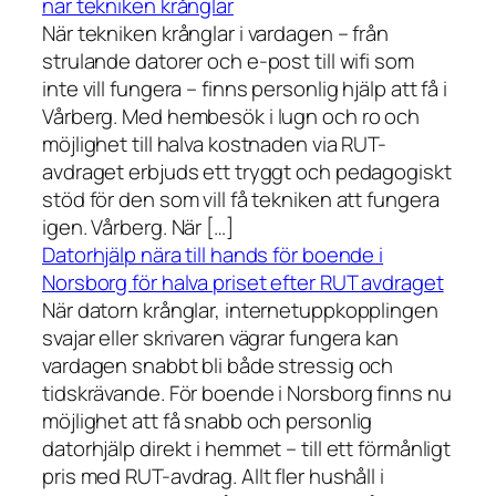
när tekniken krånglar
När tekniken krånglar i vardagen – från
strulande datorer och e-post till wifi som
inte vill fungera – finns personlig hjälp att få i
Vårberg. Med hembesök i lugn och ro och
möjlighet till halva kostnaden via RUT-
avdraget erbjuds ett tryggt och pedagogiskt
stöd för den som vill få tekniken att fungera
igen. Vårberg. När […]
Datorhjälp nära till hands för boende i
Norsborg för halva priset efter RUT avdraget
När datorn krånglar, internetuppkopplingen
svajar eller skrivaren vägrar fungera kan
vardagen snabbt bli både stressig och
tidskrävande. För boende i Norsborg finns nu
möjlighet att få snabb och personlig
datorhjälp direkt i hemmet – till ett förmånligt
pris med RUT-avdrag. Allt fler hushåll i