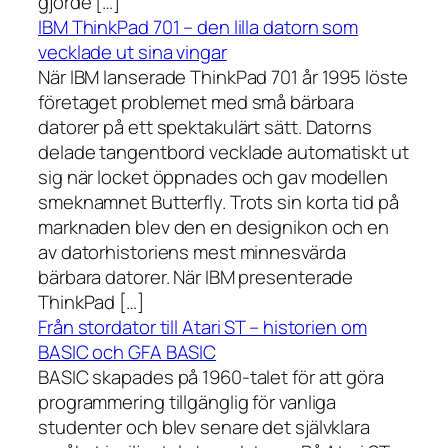
gjorde […]
IBM ThinkPad 701 – den lilla datorn som
vecklade ut sina vingar
När IBM lanserade ThinkPad 701 år 1995 löste
företaget problemet med små bärbara
datorer på ett spektakulärt sätt. Datorns
delade tangentbord vecklade automatiskt ut
sig när locket öppnades och gav modellen
smeknamnet Butterfly. Trots sin korta tid på
marknaden blev den en designikon och en
av datorhistoriens mest minnesvärda
bärbara datorer. När IBM presenterade
ThinkPad […]
Från stordator till Atari ST – historien om
BASIC och GFA BASIC
BASIC skapades på 1960-talet för att göra
programmering tillgänglig för vanliga
studenter och blev senare det självklara