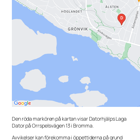
Den röda markören på kartan visar Datorhjälps Laga
Dator på Orrspelsvägen 13 i Bromma.
Avvikelser kan förekomma i öppettiderna på grund