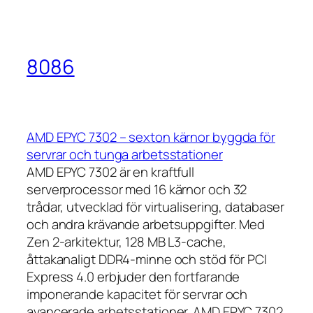
8086
AMD EPYC 7302 – sexton kärnor byggda för
servrar och tunga arbetsstationer
AMD EPYC 7302 är en kraftfull
serverprocessor med 16 kärnor och 32
trådar, utvecklad för virtualisering, databaser
och andra krävande arbetsuppgifter. Med
Zen 2-arkitektur, 128 MB L3-cache,
åttakanaligt DDR4-minne och stöd för PCI
Express 4.0 erbjuder den fortfarande
imponerande kapacitet för servrar och
avancerade arbetsstationer. AMD EPYC 7302