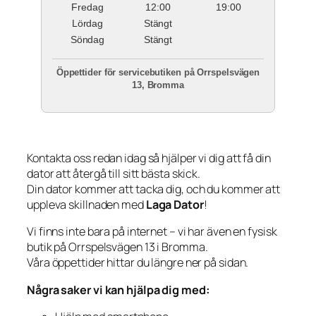
Fredag
12:00
19:00
Lördag
Stängt
Söndag
Stängt
Öppettider för servicebutiken på Orrspelsvägen
13, Bromma
Kontakta oss redan idag så hjälper vi dig att få din
dator att återgå till sitt bästa skick.
Din dator kommer att tacka dig, och du kommer att
uppleva skillnaden med
Laga Dator
!
Vi finns inte bara på internet – vi har även en fysisk
butik på Orrspelsvägen 13 i Bromma.
Våra öppettider hittar du längre ner på sidan.
Några saker vi kan hjälpa dig med: