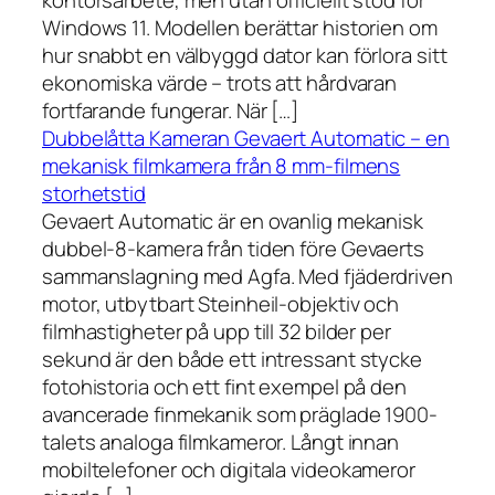
kontorsarbete, men utan officiellt stöd för
Windows 11. Modellen berättar historien om
hur snabbt en välbyggd dator kan förlora sitt
ekonomiska värde – trots att hårdvaran
fortfarande fungerar. När […]
Dubbelåtta Kameran Gevaert Automatic – en
mekanisk filmkamera från 8 mm-filmens
storhetstid
Gevaert Automatic är en ovanlig mekanisk
dubbel-8-kamera från tiden före Gevaerts
sammanslagning med Agfa. Med fjäderdriven
motor, utbytbart Steinheil-objektiv och
filmhastigheter på upp till 32 bilder per
sekund är den både ett intressant stycke
fotohistoria och ett fint exempel på den
avancerade finmekanik som präglade 1900-
talets analoga filmkameror. Långt innan
mobiltelefoner och digitala videokameror