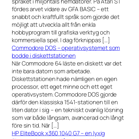
språket i miljontals hemdatorer. På Atari ST
fördes arvet vidare av GFA BASIC – ett
snabbt och kraftfullt språk som gjorde det
möjligt att utveckla allt från enkla
hobbyprogram till grafiska verktyg och
kommersiella spel. I dag förknippas […]
Commodore DOS – operativsystemet som
bodde i diskettstationen
När Commodore 64 läste en diskett var det
inte bara datorn som arbetade.
Diskettstationen hade nämligen en egen
processor, ett eget minne och ett eget
operativsystem. Commodore DOS gjorde
därför den klassiska 1541-stationen till en
liten dator i sig – en tekniskt ovanlig lösning
som var både långsam, avancerad och långt
före sin tid. När […]
HP EliteBook x360 1040 G7 – en lyxig