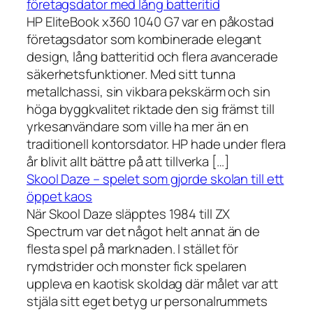
företagsdator med lång batteritid
HP EliteBook x360 1040 G7 var en påkostad
företagsdator som kombinerade elegant
design, lång batteritid och flera avancerade
säkerhetsfunktioner. Med sitt tunna
metallchassi, sin vikbara pekskärm och sin
höga byggkvalitet riktade den sig främst till
yrkesanvändare som ville ha mer än en
traditionell kontorsdator. HP hade under flera
år blivit allt bättre på att tillverka […]
Skool Daze – spelet som gjorde skolan till ett
öppet kaos
När Skool Daze släpptes 1984 till ZX
Spectrum var det något helt annat än de
flesta spel på marknaden. I stället för
rymdstrider och monster fick spelaren
uppleva en kaotisk skoldag där målet var att
stjäla sitt eget betyg ur personalrummets