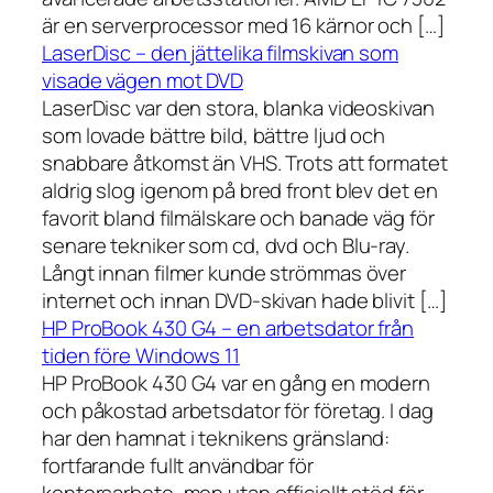
är en serverprocessor med 16 kärnor och […]
LaserDisc – den jättelika filmskivan som
visade vägen mot DVD
LaserDisc var den stora, blanka videoskivan
som lovade bättre bild, bättre ljud och
snabbare åtkomst än VHS. Trots att formatet
aldrig slog igenom på bred front blev det en
favorit bland filmälskare och banade väg för
senare tekniker som cd, dvd och Blu-ray.
Långt innan filmer kunde strömmas över
internet och innan DVD-skivan hade blivit […]
HP ProBook 430 G4 – en arbetsdator från
tiden före Windows 11
HP ProBook 430 G4 var en gång en modern
och påkostad arbetsdator för företag. I dag
har den hamnat i teknikens gränsland:
fortfarande fullt användbar för