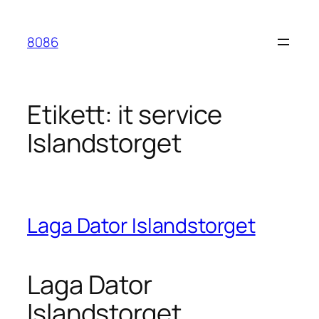
Hoppa
till
8086
innehåll
Etikett:
it service
Islandstorget
Laga Dator Islandstorget
Laga Dator
Islandstorget