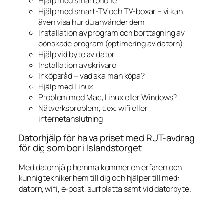
Hjälp med smartphone
Hjälp med smart-TV och TV-boxar – vi kan
även visa hur du använder dem
Installation av program och borttagning av
oönskade program (optimering av datorn)
Hjälp vid byte av dator
Installation av skrivare
Inköpsråd – vad ska man köpa?
Hjälp med Linux
Problem med Mac, Linux eller Windows?
Nätverksproblem, t.ex. wifi eller
internetanslutning
Datorhjälp för halva priset med RUT-avdrag
för dig som bor i Islandstorget
Med datorhjälp hemma kommer en erfaren och
kunnig tekniker hem till dig och hjälper till med:
datorn, wifi, e-post, surfplatta samt vid datorbyte.