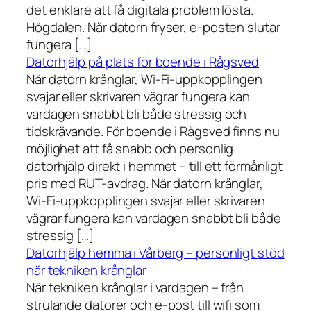
det enklare att få digitala problem lösta.
Högdalen. När datorn fryser, e-posten slutar
fungera […]
Datorhjälp på plats för boende i Rågsved
När datorn krånglar, Wi-Fi-uppkopplingen
svajar eller skrivaren vägrar fungera kan
vardagen snabbt bli både stressig och
tidskrävande. För boende i Rågsved finns nu
möjlighet att få snabb och personlig
datorhjälp direkt i hemmet – till ett förmånligt
pris med RUT-avdrag. När datorn krånglar,
Wi-Fi-uppkopplingen svajar eller skrivaren
vägrar fungera kan vardagen snabbt bli både
stressig […]
Datorhjälp hemma i Vårberg – personligt stöd
när tekniken krånglar
När tekniken krånglar i vardagen – från
strulande datorer och e-post till wifi som