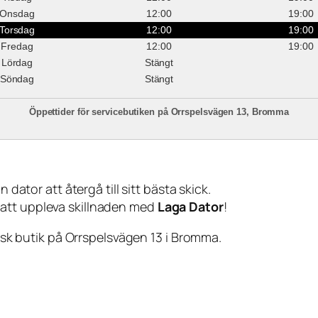
Onsdag
12:00
19:00
Torsdag
12:00
19:00
Fredag
12:00
19:00
Lördag
Stängt
Söndag
Stängt
Öppettider för servicebutiken på Orrspelsvägen 13, Bromma
 dator att återgå till sitt bästa skick.
 att uppleva skillnaden med
Laga Dator
!
sisk butik på Orrspelsvägen 13 i Bromma.