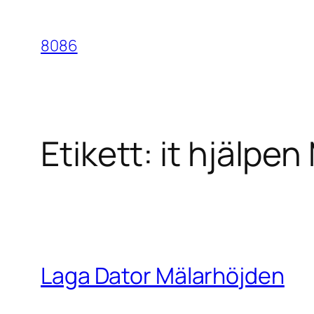
Hoppa
till
8086
innehåll
Etikett:
it hjälpe
Laga Dator Mälarhöjden