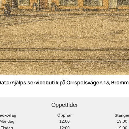
Datorhjälps servicebutik på Orrspelsvägen 13, Bromm
Öppettider
eckodag
Öppnar
Stänge
Måndag
12:00
19:00
Tisdag
12:00
19:00