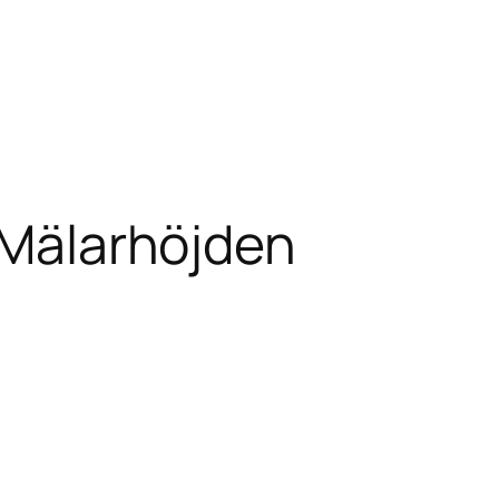
n Mälarhöjden