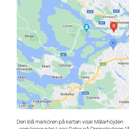
Den blå markören på kartan visar Mälarhöjden
, som ligger nära Laga Dator på Orrspelsvägen 1