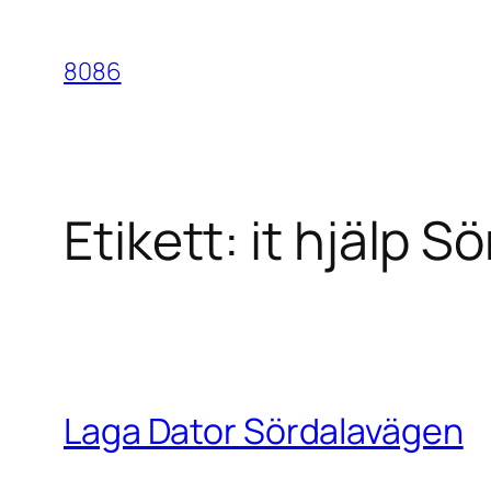
Hoppa
till
8086
innehåll
Etikett:
it hjälp S
Laga Dator Sördalavägen