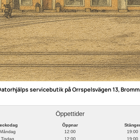
Datorhjälps servicebutik på Orrspelsvägen 13, Bromm
Öppettider
eckodag
Öppnar
Stänge
Måndag
12:00
19:00
Tisdag
12:00
19:00