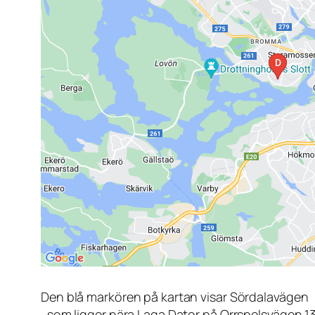
Den blå markören på kartan visar Sördalavägen
, som ligger nära Laga Dator på Orrspelsvägen 1