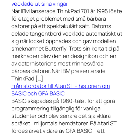
vecklade ut sina vingar
När IBM lanserade ThinkPad 701 år 1995 löste
företaget problemet med små bärbara
datorer på ett spektakulärt sätt. Datorns
delade tangentbord vecklade automatiskt ut
sig när locket öppnades och gav modellen
smeknamnet Butterfly. Trots sin korta tid på
marknaden blev den en designikon och en
av datorhistoriens mest minnesvärda
bärbara datorer. När IBM presenterade
ThinkPad […]
Från stordator till Atari ST – historien om
BASIC och GFA BASIC
BASIC skapades på 1960-talet för att göra
programmering tillgänglig för vanliga
studenter och blev senare det självklara
språket i miljontals hemdatorer. På Atari ST
fördes arvet vidare av GFA BASIC – ett