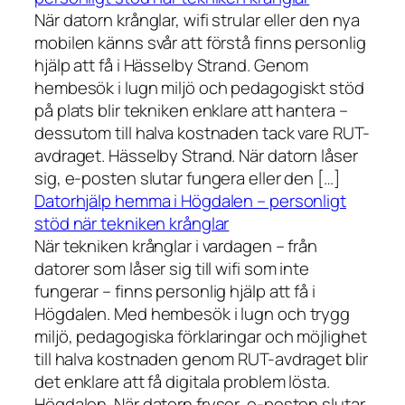
När datorn krånglar, wifi strular eller den nya
mobilen känns svår att förstå finns personlig
hjälp att få i Hässelby Strand. Genom
hembesök i lugn miljö och pedagogiskt stöd
på plats blir tekniken enklare att hantera –
dessutom till halva kostnaden tack vare RUT-
avdraget. Hässelby Strand. När datorn låser
sig, e-posten slutar fungera eller den […]
Datorhjälp hemma i Högdalen – personligt
stöd när tekniken krånglar
När tekniken krånglar i vardagen – från
datorer som låser sig till wifi som inte
fungerar – finns personlig hjälp att få i
Högdalen. Med hembesök i lugn och trygg
miljö, pedagogiska förklaringar och möjlighet
till halva kostnaden genom RUT-avdraget blir
det enklare att få digitala problem lösta.
Högdalen. När datorn fryser, e-posten slutar