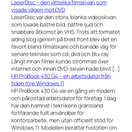
LaserDisc – den jättelika filmskivan som
visade vägen mot DVD
LaserDisc var den stora, blanka videoskivan
som lovade bättre bild, bättre ljud och
snabbare åtkomst än VHS. Trots att formatet
aldrig slog igenom på bred front blev det en
favorit bland filmälskare och banade väg för
senare tekniker som cd, dvd och Blu-ray.
Långt innan filmer kunde strömmas över
internet och innan DVD-skivan hade blivit […]
HP ProBook 430 G4 – en arbetsdator från
tiden före Windows 11
HP ProBook 430 G4 var en gång en modern
och påkostad arbetsdator för företag. I dag
har den hamnat i teknikens gränsland:
fortfarande fullt användbar för
kontorsarbete, men utan officiellt stöd för
Windows 11. Modellen berättar historien om