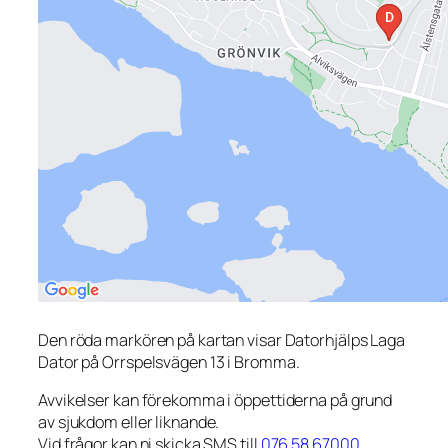
Den röda markören på kartan visar Datorhjälps Laga
Dator på Orrspelsvägen 13 i Bromma.
Avvikelser kan förekomma i öppettiderna på grund
av sjukdom eller liknande.
Vid frågor kan ni skicka SMS till
076 58 67000
.