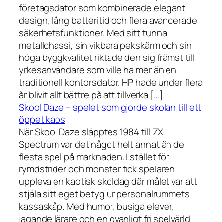
företagsdator som kombinerade elegant
design, lång batteritid och flera avancerade
säkerhetsfunktioner. Med sitt tunna
metallchassi, sin vikbara pekskärm och sin
höga byggkvalitet riktade den sig främst till
yrkesanvändare som ville ha mer än en
traditionell kontorsdator. HP hade under flera
år blivit allt bättre på att tillverka […]
Skool Daze – spelet som gjorde skolan till ett
öppet kaos
När Skool Daze släpptes 1984 till ZX
Spectrum var det något helt annat än de
flesta spel på marknaden. I stället för
rymdstrider och monster fick spelaren
uppleva en kaotisk skoldag där målet var att
stjäla sitt eget betyg ur personalrummets
kassaskåp. Med humor, busiga elever,
jagande lärare och en ovanligt fri spelvärld