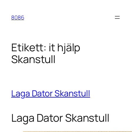
Hoppa
till
8086
innehåll
Etikett:
it hjälp
Skanstull
Laga Dator Skanstull
Laga Dator Skanstull