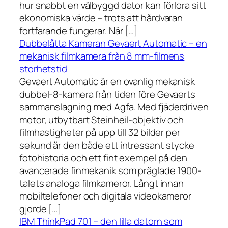
hur snabbt en välbyggd dator kan förlora sitt
ekonomiska värde – trots att hårdvaran
fortfarande fungerar. När […]
Dubbelåtta Kameran Gevaert Automatic – en
mekanisk filmkamera från 8 mm-filmens
storhetstid
Gevaert Automatic är en ovanlig mekanisk
dubbel-8-kamera från tiden före Gevaerts
sammanslagning med Agfa. Med fjäderdriven
motor, utbytbart Steinheil-objektiv och
filmhastigheter på upp till 32 bilder per
sekund är den både ett intressant stycke
fotohistoria och ett fint exempel på den
avancerade finmekanik som präglade 1900-
talets analoga filmkameror. Långt innan
mobiltelefoner och digitala videokameror
gjorde […]
IBM ThinkPad 701 – den lilla datorn som