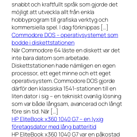
snabbt och kraftfullt språk som gjorde det
möjligt att utveckla allt från enkla
hobbyprogram till grafiska verktyg och
kommersiella spel. I dag förknippas […]
Commodore DOS – operativsystemet som
bodde i diskettstationen
När Commodore 64 läste en diskett var det
inte bara datorn som arbetade.
Diskettstationen hade nämligen en egen
processor, ett eget minne och ett eget
operativsystem. Commodore DOS gjorde
därför den klassiska 1541-stationen till en
liten dator i sig – en tekniskt ovanlig lösning
som var både långsam, avancerad och långt
före sin tid. När […]
HP EliteBook x360 1040 G7 – en lyxig
företagsdator med lång batteritid
HP EliteBook x360 1040 G7 var en påkostad