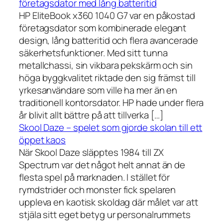
företagsdator med lång batteritid
HP EliteBook x360 1040 G7 var en påkostad
företagsdator som kombinerade elegant
design, lång batteritid och flera avancerade
säkerhetsfunktioner. Med sitt tunna
metallchassi, sin vikbara pekskärm och sin
höga byggkvalitet riktade den sig främst till
yrkesanvändare som ville ha mer än en
traditionell kontorsdator. HP hade under flera
år blivit allt bättre på att tillverka […]
Skool Daze – spelet som gjorde skolan till ett
öppet kaos
När Skool Daze släpptes 1984 till ZX
Spectrum var det något helt annat än de
flesta spel på marknaden. I stället för
rymdstrider och monster fick spelaren
uppleva en kaotisk skoldag där målet var att
stjäla sitt eget betyg ur personalrummets