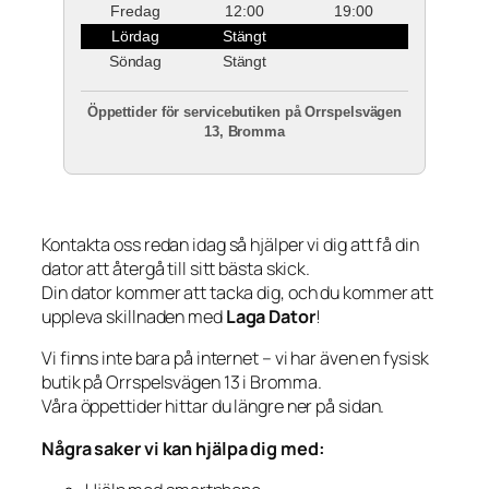
Fredag
12:00
19:00
Lördag
Stängt
Söndag
Stängt
Öppettider för servicebutiken på Orrspelsvägen
13, Bromma
Kontakta oss redan idag så hjälper vi dig att få din
dator att återgå till sitt bästa skick.
Din dator kommer att tacka dig, och du kommer att
uppleva skillnaden med
Laga Dator
!
Vi finns inte bara på internet – vi har även en fysisk
butik på Orrspelsvägen 13 i Bromma.
Våra öppettider hittar du längre ner på sidan.
Några saker vi kan hjälpa dig med: