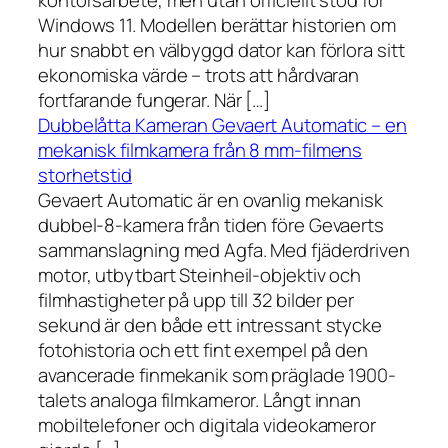
kontorsarbete, men utan officiellt stöd för
Windows 11. Modellen berättar historien om
hur snabbt en välbyggd dator kan förlora sitt
ekonomiska värde – trots att hårdvaran
fortfarande fungerar. När […]
Dubbelåtta Kameran Gevaert Automatic – en
mekanisk filmkamera från 8 mm-filmens
storhetstid
Gevaert Automatic är en ovanlig mekanisk
dubbel-8-kamera från tiden före Gevaerts
sammanslagning med Agfa. Med fjäderdriven
motor, utbytbart Steinheil-objektiv och
filmhastigheter på upp till 32 bilder per
sekund är den både ett intressant stycke
fotohistoria och ett fint exempel på den
avancerade finmekanik som präglade 1900-
talets analoga filmkameror. Långt innan
mobiltelefoner och digitala videokameror