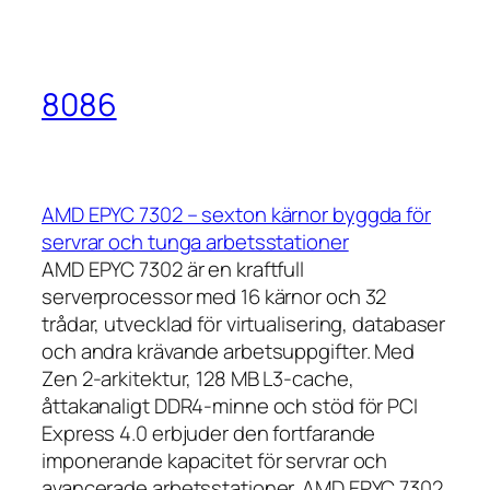
8086
AMD EPYC 7302 – sexton kärnor byggda för
servrar och tunga arbetsstationer
AMD EPYC 7302 är en kraftfull
serverprocessor med 16 kärnor och 32
trådar, utvecklad för virtualisering, databaser
och andra krävande arbetsuppgifter. Med
Zen 2-arkitektur, 128 MB L3-cache,
åttakanaligt DDR4-minne och stöd för PCI
Express 4.0 erbjuder den fortfarande
imponerande kapacitet för servrar och
avancerade arbetsstationer. AMD EPYC 7302