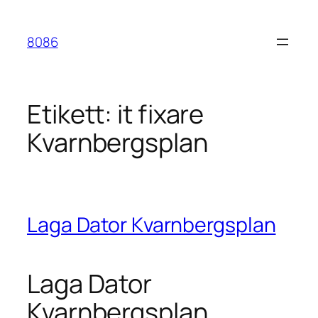
Hoppa
till
8086
innehåll
Etikett:
it fixare
Kvarnbergsplan
Laga Dator Kvarnbergsplan
Laga Dator
Kvarnbergsplan