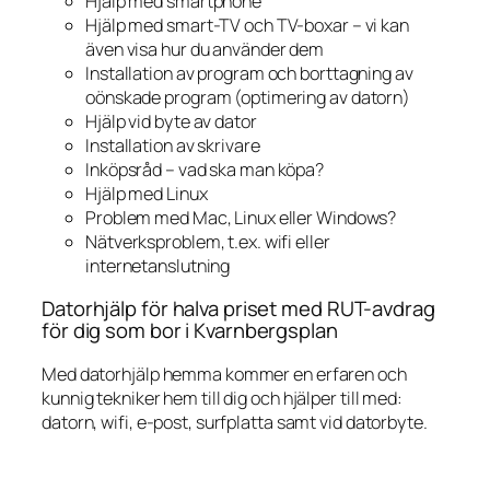
Hjälp med smartphone
Hjälp med smart-TV och TV-boxar – vi kan
även visa hur du använder dem
Installation av program och borttagning av
oönskade program (optimering av datorn)
Hjälp vid byte av dator
Installation av skrivare
Inköpsråd – vad ska man köpa?
Hjälp med Linux
Problem med Mac, Linux eller Windows?
Nätverksproblem, t.ex. wifi eller
internetanslutning
Datorhjälp för halva priset med RUT-avdrag
för dig som bor i Kvarnbergsplan
Med datorhjälp hemma kommer en erfaren och
kunnig tekniker hem till dig och hjälper till med:
datorn, wifi, e-post, surfplatta samt vid datorbyte.