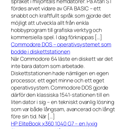
språket i miljontals hemdatorer. På Atari ST
fördes arvet vidare av GFA BASIC – ett
snabbt och kraftfullt språk som gjorde det
möjligt att utveckla allt från enkla
hobbyprogram till grafiska verktyg och
kommersiella spel. I dag förknippas […]
Commodore DOS – operativsystemet som
bodde i diskettstationen
När Commodore 64 läste en diskett var det
inte bara datorn som arbetade.
Diskettstationen hade nämligen en egen
processor, ett eget minne och ett eget
operativsystem. Commodore DOS gjorde
därför den klassiska 1541-stationen till en
liten dator i sig – en tekniskt ovanlig lösning
som var både långsam, avancerad och långt
före sin tid. När […]
HP EliteBook x360 1040 G7 – en lyxig