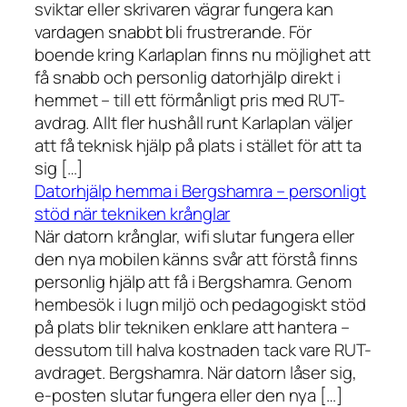
sviktar eller skrivaren vägrar fungera kan
vardagen snabbt bli frustrerande. För
boende kring Karlaplan finns nu möjlighet att
få snabb och personlig datorhjälp direkt i
hemmet – till ett förmånligt pris med RUT-
avdrag. Allt fler hushåll runt Karlaplan väljer
att få teknisk hjälp på plats i stället för att ta
sig […]
Datorhjälp hemma i Bergshamra – personligt
stöd när tekniken krånglar
När datorn krånglar, wifi slutar fungera eller
den nya mobilen känns svår att förstå finns
personlig hjälp att få i Bergshamra. Genom
hembesök i lugn miljö och pedagogiskt stöd
på plats blir tekniken enklare att hantera –
dessutom till halva kostnaden tack vare RUT-
avdraget. Bergshamra. När datorn låser sig,
e-posten slutar fungera eller den nya […]