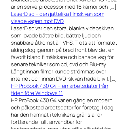
är en serverprocessor med 16 kärnor och […]
LaserDisc – den jättelika filmskivan som
visade vägen mot DVD
LaserDisc var den stora, blanka videoskivan
som lovade bättre bild, bättre ljud och
snabbare åtkomst än VHS. Trots att formatet
aldrig slog igenom på bred front blev det en
favorit bland filmälskare och banade väg för
senare tekniker som cd, dvd och Blu-ray.
Långt innan filmer kunde strömmas över
internet och innan DVD-skivan hade blivit […]
HP ProBook 430 G4 – en arbetsdator från
tiden före Windows 11
HP ProBook 430 G4 var en gång en modern
och påkostad arbetsdator för företag. I dag
har den hamnat i teknikens gränsland:
fortfarande fullt användbar för