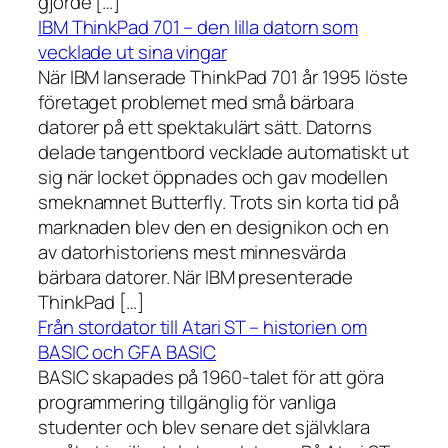
gjorde […]
IBM ThinkPad 701 – den lilla datorn som
vecklade ut sina vingar
När IBM lanserade ThinkPad 701 år 1995 löste
företaget problemet med små bärbara
datorer på ett spektakulärt sätt. Datorns
delade tangentbord vecklade automatiskt ut
sig när locket öppnades och gav modellen
smeknamnet Butterfly. Trots sin korta tid på
marknaden blev den en designikon och en
av datorhistoriens mest minnesvärda
bärbara datorer. När IBM presenterade
ThinkPad […]
Från stordator till Atari ST – historien om
BASIC och GFA BASIC
BASIC skapades på 1960-talet för att göra
programmering tillgänglig för vanliga
studenter och blev senare det självklara