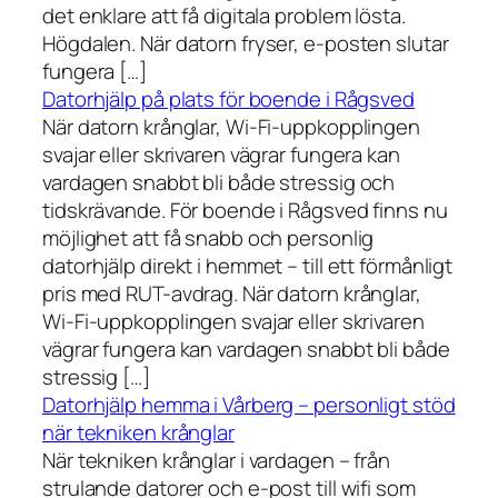
det enklare att få digitala problem lösta.
Högdalen. När datorn fryser, e-posten slutar
fungera […]
Datorhjälp på plats för boende i Rågsved
När datorn krånglar, Wi-Fi-uppkopplingen
svajar eller skrivaren vägrar fungera kan
vardagen snabbt bli både stressig och
tidskrävande. För boende i Rågsved finns nu
möjlighet att få snabb och personlig
datorhjälp direkt i hemmet – till ett förmånligt
pris med RUT-avdrag. När datorn krånglar,
Wi-Fi-uppkopplingen svajar eller skrivaren
vägrar fungera kan vardagen snabbt bli både
stressig […]
Datorhjälp hemma i Vårberg – personligt stöd
när tekniken krånglar
När tekniken krånglar i vardagen – från
strulande datorer och e-post till wifi som