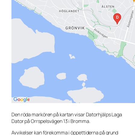
Den röda markören på kartan visar Datorhjälps Laga
Dator på Orrspelsvägen 13 i Bromma.
Avvikelser kan förekomma i öppettiderna på grund