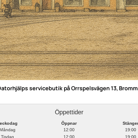
Datorhjälps servicebutik på Orrspelsvägen 13, Bromm
Öppettider
eckodag
Öppnar
Stänge
Måndag
12:00
19:00
Tisdag
12:00
19:00