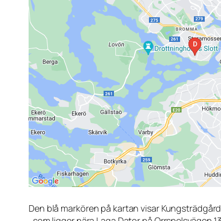
Den blå markören på kartan visar Kungsträdgår
, som ligger nära Laga Dator på Orrspelsvägen 1