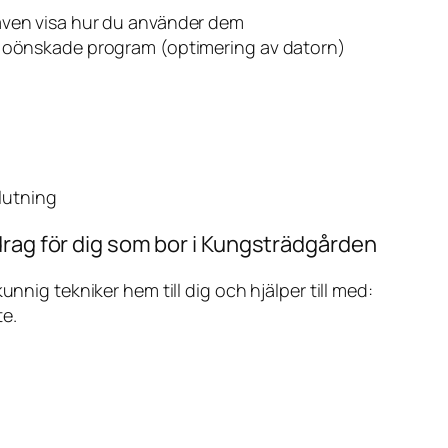
även visa hur du använder dem
v oönskade program (optimering av datorn)
slutning
drag för dig som bor i Kungsträdgården
ig tekniker hem till dig och hjälper till med:
te.