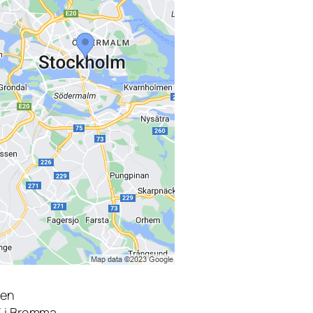
den
3 i Bromma.