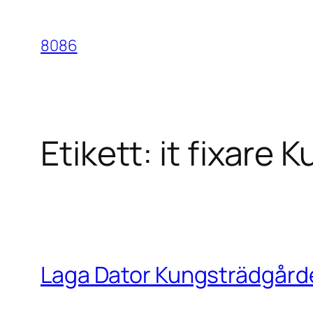
Hoppa
till
8086
innehåll
Etikett:
it fixare
Laga Dator Kungsträdgård