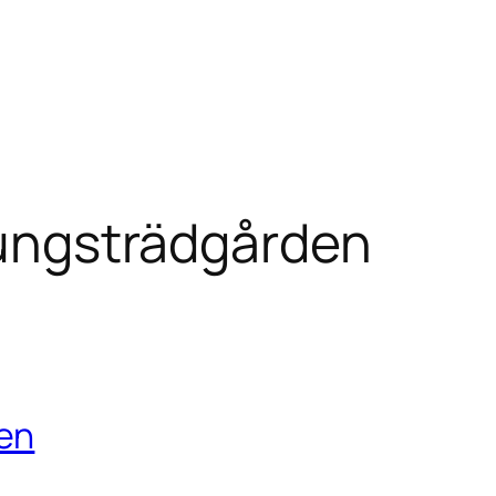
 Kungsträdgården
en