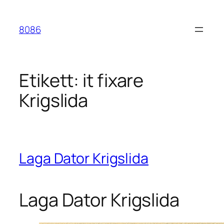
Hoppa
till
8086
innehåll
Etikett:
it fixare
Krigslida
Laga Dator Krigslida
Laga Dator Krigslida