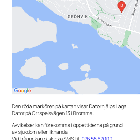
Den röda markören på kartan visar Datorhjälps Laga
Dator på Orrspelsvägen 13 i Bromma.
Avvikelser kan förekomma i öppettiderna på grund
av sjukdom eller liknande.
Vid frågor kan ni skicka SMS till
076 58 67000
.