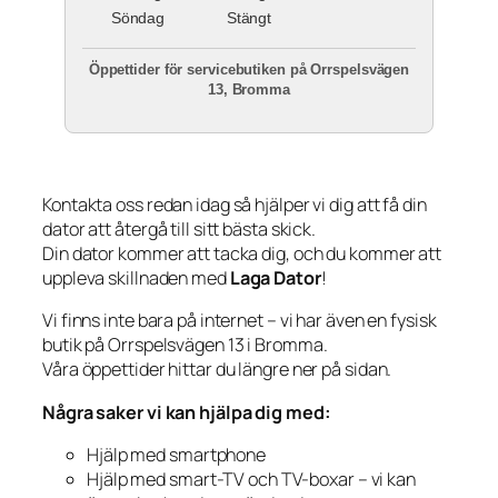
Söndag
Stängt
Öppettider för servicebutiken på Orrspelsvägen
13, Bromma
Kontakta oss redan idag så hjälper vi dig att få din
dator att återgå till sitt bästa skick.
Din dator kommer att tacka dig, och du kommer att
uppleva skillnaden med
Laga Dator
!
Vi finns inte bara på internet – vi har även en fysisk
butik på Orrspelsvägen 13 i Bromma.
Våra öppettider hittar du längre ner på sidan.
Några saker vi kan hjälpa dig med:
Hjälp med smartphone
Hjälp med smart-TV och TV-boxar – vi kan