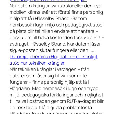
När datorn krånglar, wifi strular eller den nya
mobilen känns svår att förstå finns personlig
hjälp att få i Hässelby Strand. Genom
hembesök i lugn miljö och pedagogiskt stöd
på plats blir tekniken enklare att hantera –
dessutom till halva kostnaden tack vare RUT-
avdraget. Hässelby Strand. När datorn låser
sig, e-posten slutar fungera eller den […]
Datorhjälp hemma i Högdalen – personligt
stöd när tekniken krånglar
När tekniken krånglar i vardagen – från
datorer som låser sig till wifi som inte
fungerar – finns personlig hjälp att få i
Högdalen. Med hembesök i lugn och trygg
miljö, pedagogiska förklaringar och möjlighet
till halva kostnaden genom RUT-avdraget blir
det enklare att få digitala problem lösta.
Högdalen. När datorn fryser, e-posten slutar