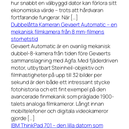
hur snabbt en välbyggd dator kan förlora sitt
ekonomiska värde – trots att hårdvaran
fortfarande fungerar. När […]
Dubbelåtta Kameran Gevaert Automatic – en
mekanisk filmkamera från 8 mm-filmens
storhetstid
Gevaert Automatic är en ovanlig mekanisk
dubbel-8-kamera från tiden före Gevaerts
sammanslagning med Agfa. Med fjäderdriven
motor, utbytbart Steinheil-objektiv och
filmhastigheter på upp till 32 bilder per
sekund är den både ett intressant stycke
fotohistoria och ett fint exempel på den
avancerade finmekanik som präglade 1900-
talets analoga filmkameror. Långt innan
mobiltelefoner och digitala videokameror
gjorde […]
IBM ThinkPad 701 – den lilla datorn som