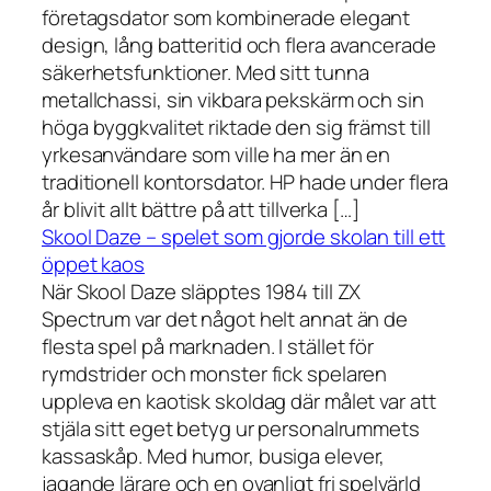
företagsdator som kombinerade elegant
design, lång batteritid och flera avancerade
säkerhetsfunktioner. Med sitt tunna
metallchassi, sin vikbara pekskärm och sin
höga byggkvalitet riktade den sig främst till
yrkesanvändare som ville ha mer än en
traditionell kontorsdator. HP hade under flera
år blivit allt bättre på att tillverka […]
Skool Daze – spelet som gjorde skolan till ett
öppet kaos
När Skool Daze släpptes 1984 till ZX
Spectrum var det något helt annat än de
flesta spel på marknaden. I stället för
rymdstrider och monster fick spelaren
uppleva en kaotisk skoldag där målet var att
stjäla sitt eget betyg ur personalrummets
kassaskåp. Med humor, busiga elever,
jagande lärare och en ovanligt fri spelvärld