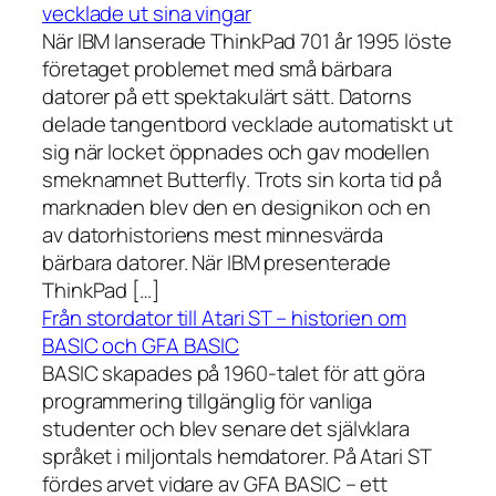
vecklade ut sina vingar
När IBM lanserade ThinkPad 701 år 1995 löste
företaget problemet med små bärbara
datorer på ett spektakulärt sätt. Datorns
delade tangentbord vecklade automatiskt ut
sig när locket öppnades och gav modellen
smeknamnet Butterfly. Trots sin korta tid på
marknaden blev den en designikon och en
av datorhistoriens mest minnesvärda
bärbara datorer. När IBM presenterade
ThinkPad […]
Från stordator till Atari ST – historien om
BASIC och GFA BASIC
BASIC skapades på 1960-talet för att göra
programmering tillgänglig för vanliga
studenter och blev senare det självklara
språket i miljontals hemdatorer. På Atari ST
fördes arvet vidare av GFA BASIC – ett