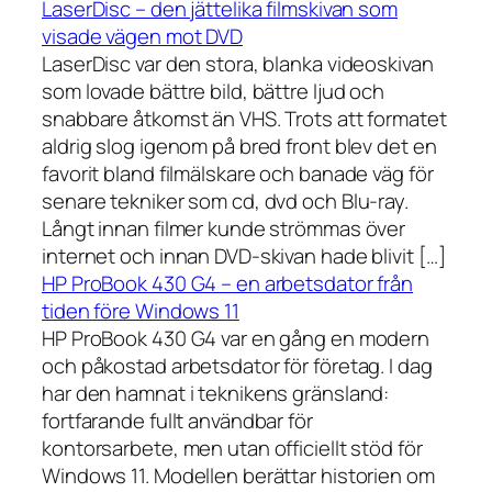
LaserDisc – den jättelika filmskivan som
visade vägen mot DVD
LaserDisc var den stora, blanka videoskivan
som lovade bättre bild, bättre ljud och
snabbare åtkomst än VHS. Trots att formatet
aldrig slog igenom på bred front blev det en
favorit bland filmälskare och banade väg för
senare tekniker som cd, dvd och Blu-ray.
Långt innan filmer kunde strömmas över
internet och innan DVD-skivan hade blivit […]
HP ProBook 430 G4 – en arbetsdator från
tiden före Windows 11
HP ProBook 430 G4 var en gång en modern
och påkostad arbetsdator för företag. I dag
har den hamnat i teknikens gränsland:
fortfarande fullt användbar för
kontorsarbete, men utan officiellt stöd för
Windows 11. Modellen berättar historien om