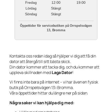
Fredag
12:00
19:00
Lördag
Stängt
Söndag
Stängt
Öppettider för servicebutiken på Orrspelsvägen
13, Bromma
Kontakta oss redan idag så hjälper vi dig att få din
dator att återgå till sitt bästa skick.
Din dator kommer att tacka dig, och du kommer att
uppleva skillnaden med
Laga Dator
!
Vi finns inte bara på internet – vi har även en fysisk
butik på Orrspelsvägen 13 i Bromma.
Våra öppettider hittar du längre ner på sidan.
Några saker vi kan hjälpa dig med: