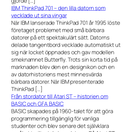
gjorde […]
IBM ThinkPad 701 – den lilla datorn som
vecklade ut sina vingar
När IBM lanserade ThinkPad 701 år 1995 löste
företaget problemet med små bärbara
datorer på ett spektakulärt sätt. Datorns
delade tangentbord vecklade automatiskt ut
sig när locket öppnades och gav modellen
smeknamnet Butterfly. Trots sin korta tid på
marknaden blev den en designikon och en
av datorhistoriens mest minnesvärda
bärbara datorer. När IBM presenterade
ThinkPad […]
Från stordator till Atari ST – historien om
BASIC och GFA BASIC
BASIC skapades på 1960-talet för att göra
programmering tillgänglig för vanliga
studenter och blev senare det självklara