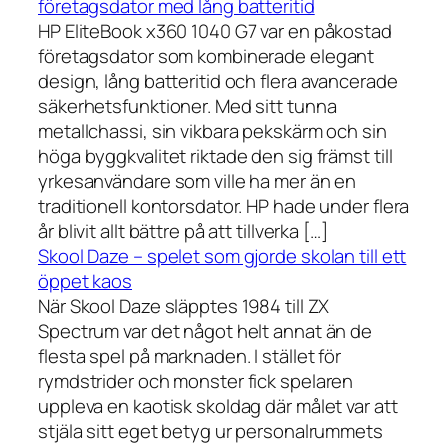
företagsdator med lång batteritid
HP EliteBook x360 1040 G7 var en påkostad
företagsdator som kombinerade elegant
design, lång batteritid och flera avancerade
säkerhetsfunktioner. Med sitt tunna
metallchassi, sin vikbara pekskärm och sin
höga byggkvalitet riktade den sig främst till
yrkesanvändare som ville ha mer än en
traditionell kontorsdator. HP hade under flera
år blivit allt bättre på att tillverka […]
Skool Daze – spelet som gjorde skolan till ett
öppet kaos
När Skool Daze släpptes 1984 till ZX
Spectrum var det något helt annat än de
flesta spel på marknaden. I stället för
rymdstrider och monster fick spelaren
uppleva en kaotisk skoldag där målet var att
stjäla sitt eget betyg ur personalrummets