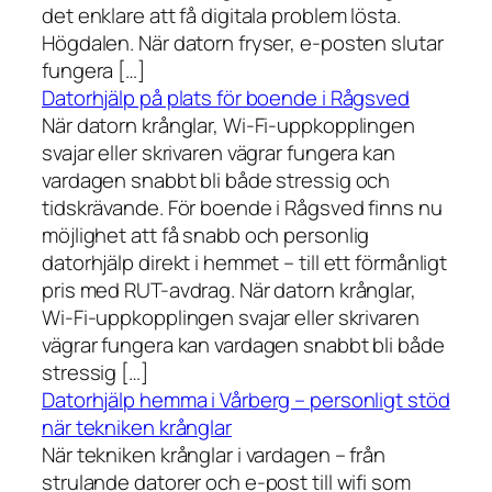
det enklare att få digitala problem lösta.
Högdalen. När datorn fryser, e-posten slutar
fungera […]
Datorhjälp på plats för boende i Rågsved
När datorn krånglar, Wi-Fi-uppkopplingen
svajar eller skrivaren vägrar fungera kan
vardagen snabbt bli både stressig och
tidskrävande. För boende i Rågsved finns nu
möjlighet att få snabb och personlig
datorhjälp direkt i hemmet – till ett förmånligt
pris med RUT-avdrag. När datorn krånglar,
Wi-Fi-uppkopplingen svajar eller skrivaren
vägrar fungera kan vardagen snabbt bli både
stressig […]
Datorhjälp hemma i Vårberg – personligt stöd
när tekniken krånglar
När tekniken krånglar i vardagen – från
strulande datorer och e-post till wifi som