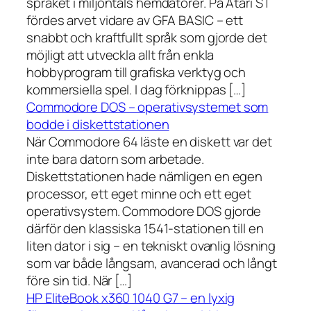
språket i miljontals hemdatorer. På Atari ST
fördes arvet vidare av GFA BASIC – ett
snabbt och kraftfullt språk som gjorde det
möjligt att utveckla allt från enkla
hobbyprogram till grafiska verktyg och
kommersiella spel. I dag förknippas […]
Commodore DOS – operativsystemet som
bodde i diskettstationen
När Commodore 64 läste en diskett var det
inte bara datorn som arbetade.
Diskettstationen hade nämligen en egen
processor, ett eget minne och ett eget
operativsystem. Commodore DOS gjorde
därför den klassiska 1541-stationen till en
liten dator i sig – en tekniskt ovanlig lösning
som var både långsam, avancerad och långt
före sin tid. När […]
HP EliteBook x360 1040 G7 – en lyxig