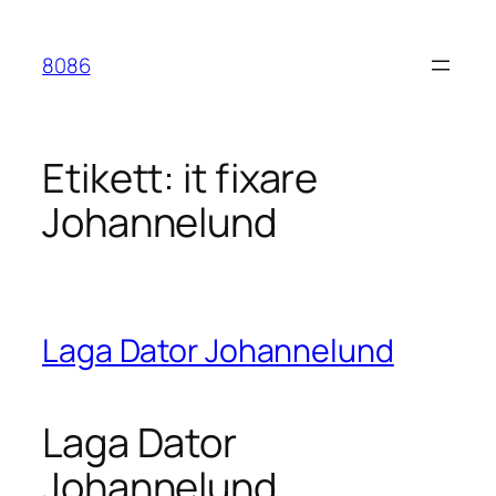
Hoppa
till
8086
innehåll
Etikett:
it fixare
Johannelund
Laga Dator Johannelund
Laga Dator
Johannelund