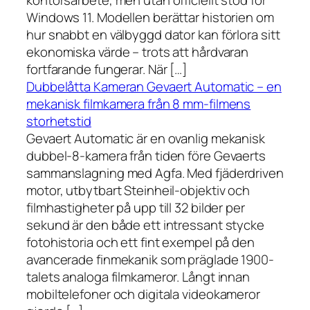
kontorsarbete, men utan officiellt stöd för
Windows 11. Modellen berättar historien om
hur snabbt en välbyggd dator kan förlora sitt
ekonomiska värde – trots att hårdvaran
fortfarande fungerar. När […]
Dubbelåtta Kameran Gevaert Automatic – en
mekanisk filmkamera från 8 mm-filmens
storhetstid
Gevaert Automatic är en ovanlig mekanisk
dubbel-8-kamera från tiden före Gevaerts
sammanslagning med Agfa. Med fjäderdriven
motor, utbytbart Steinheil-objektiv och
filmhastigheter på upp till 32 bilder per
sekund är den både ett intressant stycke
fotohistoria och ett fint exempel på den
avancerade finmekanik som präglade 1900-
talets analoga filmkameror. Långt innan
mobiltelefoner och digitala videokameror