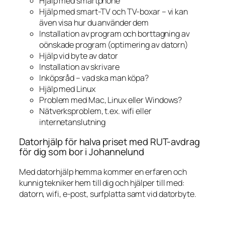
Hjälp med smartphone
Hjälp med smart-TV och TV-boxar – vi kan
även visa hur du använder dem
Installation av program och borttagning av
oönskade program (optimering av datorn)
Hjälp vid byte av dator
Installation av skrivare
Inköpsråd – vad ska man köpa?
Hjälp med Linux
Problem med Mac, Linux eller Windows?
Nätverksproblem, t.ex. wifi eller
internetanslutning
Datorhjälp för halva priset med RUT-avdrag
för dig som bor i Johannelund
Med datorhjälp hemma kommer en erfaren och
kunnig tekniker hem till dig och hjälper till med:
datorn, wifi, e-post, surfplatta samt vid datorbyte.