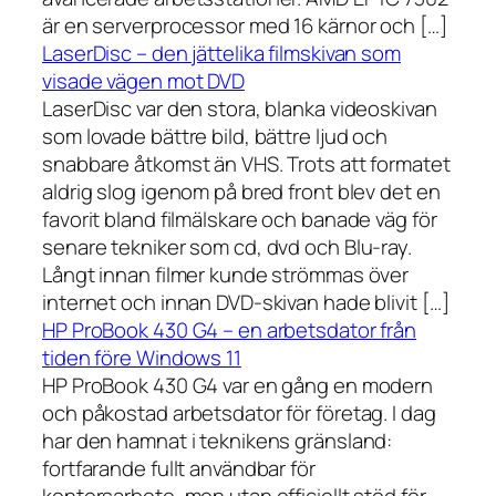
är en serverprocessor med 16 kärnor och […]
LaserDisc – den jättelika filmskivan som
visade vägen mot DVD
LaserDisc var den stora, blanka videoskivan
som lovade bättre bild, bättre ljud och
snabbare åtkomst än VHS. Trots att formatet
aldrig slog igenom på bred front blev det en
favorit bland filmälskare och banade väg för
senare tekniker som cd, dvd och Blu-ray.
Långt innan filmer kunde strömmas över
internet och innan DVD-skivan hade blivit […]
HP ProBook 430 G4 – en arbetsdator från
tiden före Windows 11
HP ProBook 430 G4 var en gång en modern
och påkostad arbetsdator för företag. I dag
har den hamnat i teknikens gränsland:
fortfarande fullt användbar för