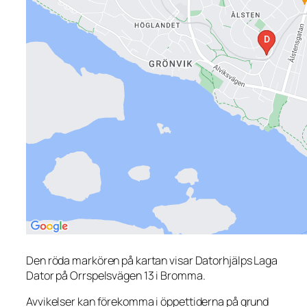
Den röda markören på kartan visar Datorhjälps Laga
Dator på Orrspelsvägen 13 i Bromma.
Avvikelser kan förekomma i öppettiderna på grund