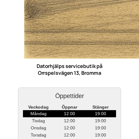
Datorhjälps servicebutik på
Orrspelsvägen 13, Bromma
Öppettider
Veckodag
Öppnar
Stänger
Måndag
12:00
19:00
Tisdag
12:00
19:00
Onsdag
12:00
19:00
Torsdag
12:00
19:00