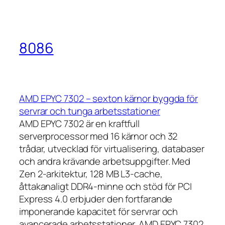
8086
AMD EPYC 7302 – sexton kärnor byggda för
servrar och tunga arbetsstationer
AMD EPYC 7302 är en kraftfull
serverprocessor med 16 kärnor och 32
trådar, utvecklad för virtualisering, databaser
och andra krävande arbetsuppgifter. Med
Zen 2-arkitektur, 128 MB L3-cache,
åttakanaligt DDR4-minne och stöd för PCI
Express 4.0 erbjuder den fortfarande
imponerande kapacitet för servrar och
avancerade arbetsstationer. AMD EPYC 7302