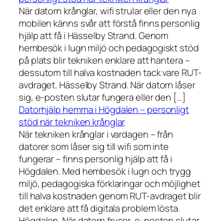
När datorn krånglar, wifi strular eller den nya
mobilen känns svår att förstå finns personlig
hjälp att få i Hässelby Strand. Genom
hembesök i lugn miljö och pedagogiskt stöd
på plats blir tekniken enklare att hantera –
dessutom till halva kostnaden tack vare RUT-
avdraget. Hässelby Strand. När datorn låser
sig, e-posten slutar fungera eller den […]
Datorhjälp hemma i Högdalen – personligt
stöd när tekniken krånglar
När tekniken krånglar i vardagen – från
datorer som låser sig till wifi som inte
fungerar – finns personlig hjälp att få i
Högdalen. Med hembesök i lugn och trygg
miljö, pedagogiska förklaringar och möjlighet
till halva kostnaden genom RUT-avdraget blir
det enklare att få digitala problem lösta.
Högdalen. När datorn fryser, e-posten slutar