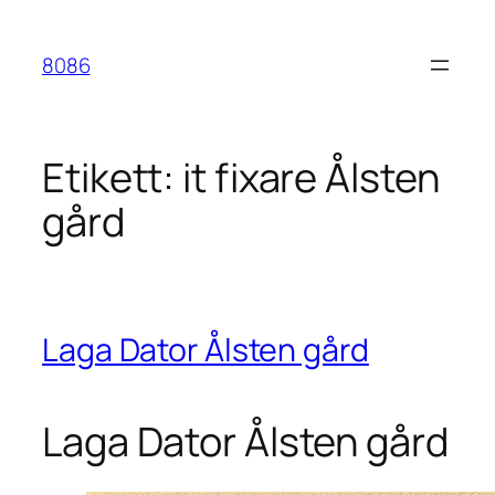
Hoppa
till
8086
innehåll
Etikett:
it fixare Ålsten
gård
Laga Dator Ålsten gård
Laga Dator Ålsten gård