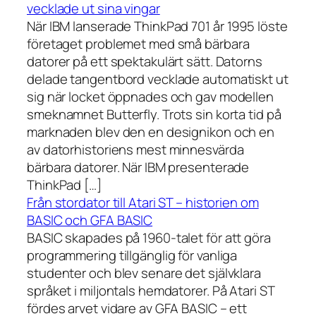
vecklade ut sina vingar
När IBM lanserade ThinkPad 701 år 1995 löste
företaget problemet med små bärbara
datorer på ett spektakulärt sätt. Datorns
delade tangentbord vecklade automatiskt ut
sig när locket öppnades och gav modellen
smeknamnet Butterfly. Trots sin korta tid på
marknaden blev den en designikon och en
av datorhistoriens mest minnesvärda
bärbara datorer. När IBM presenterade
ThinkPad […]
Från stordator till Atari ST – historien om
BASIC och GFA BASIC
BASIC skapades på 1960-talet för att göra
programmering tillgänglig för vanliga
studenter och blev senare det självklara
språket i miljontals hemdatorer. På Atari ST
fördes arvet vidare av GFA BASIC – ett