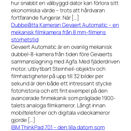
hur snabbt en välbyggd dator kan förlora sitt
ekonomiska värde – trots att hårdvaran
fortfarande fungerar. När […]
Dubbelåtta Kameran Gevaert Automatic – en
mekanisk filmkamera från 8 mm-filmens
storhetstid
Gevaert Automatic är en ovanlig mekanisk
dubbel-8-kamera från tiden före Gevaerts
sammanslagning med Agfa. Med fjäderdriven
motor, utbytbart Steinheil-objektiv och
filmhastigheter på upp till 32 bilder per
sekund är den både ett intressant stycke
fotohistoria och ett fint exempel på den
avancerade finmekanik som präglade 1900-
talets analoga filmkameror. Långt innan
mobiltelefoner och digitala videokameror
gjorde […]
IBM ThinkPad 701 – den lilla datorn som