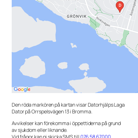
Den röda markören på kartan visar Datorhjälps Laga
Dator på Orrspelsvägen 13 i Bromma.
Avvikelser kan förekomma i öppettiderna på grund
av sjukdom eller liknande.
Vid frågor kan ni skicka SMS till
076 58 67000
.