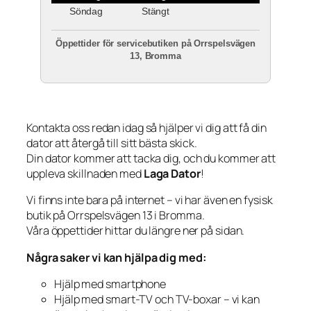
Söndag
Stängt
Öppettider för servicebutiken på Orrspelsvägen
13, Bromma
Kontakta oss redan idag så hjälper vi dig att få din
dator att återgå till sitt bästa skick.
Din dator kommer att tacka dig, och du kommer att
uppleva skillnaden med
Laga Dator
!
Vi finns inte bara på internet – vi har även en fysisk
butik på Orrspelsvägen 13 i Bromma.
Våra öppettider hittar du längre ner på sidan.
Några saker vi kan hjälpa dig med:
Hjälp med smartphone
Hjälp med smart-TV och TV-boxar – vi kan