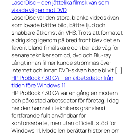
LaserDisc – den jättelika filmskivan som
visade vägen mot DVD
LaserDisc var den stora, blanka videoskivan
som lovade bättre bild, bättre ljud och
snabbare åtkomst än VHS. Trots att formatet
aldrig slog igenom på bred front blev det en
favorit bland filmälskare och banade väg för
senare tekniker som cd, dvd och Blu-ray.
Långt innan filmer kunde strömmas över
internet och innan DVD-skivan hade blivit […]
HP ProBook 430 G4 – en arbetsdator från
tiden före Windows 11
HP ProBook 430 G4 var en gång en modern
och påkostad arbetsdator för företag. I dag
har den hamnat i teknikens gränsland:
fortfarande fullt användbar för
kontorsarbete, men utan officiellt stöd för
Windows 11. Modellen berättar historien om