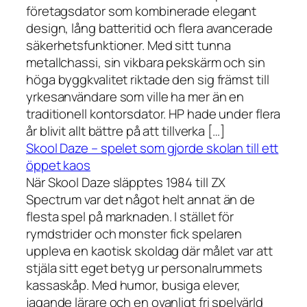
företagsdator som kombinerade elegant
design, lång batteritid och flera avancerade
säkerhetsfunktioner. Med sitt tunna
metallchassi, sin vikbara pekskärm och sin
höga byggkvalitet riktade den sig främst till
yrkesanvändare som ville ha mer än en
traditionell kontorsdator. HP hade under flera
år blivit allt bättre på att tillverka […]
Skool Daze – spelet som gjorde skolan till ett
öppet kaos
När Skool Daze släpptes 1984 till ZX
Spectrum var det något helt annat än de
flesta spel på marknaden. I stället för
rymdstrider och monster fick spelaren
uppleva en kaotisk skoldag där målet var att
stjäla sitt eget betyg ur personalrummets
kassaskåp. Med humor, busiga elever,
jagande lärare och en ovanligt fri spelvärld