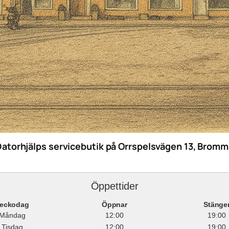
Datorhjälps servicebutik på Orrspelsvägen 13, Bromm
Öppettider
eckodag
Öppnar
Stänge
Måndag
12:00
19:00
Tisdag
12:00
19:00