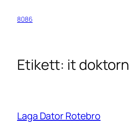
Hoppa
till
8086
innehåll
Etikett:
it doktor
Laga Dator Rotebro