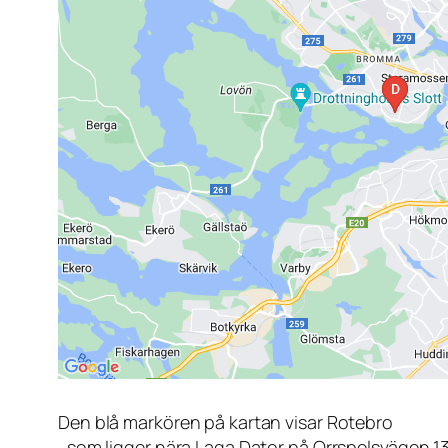
Den blå markören på kartan visar Rotebro
, som ligger nära Laga Dator på Orrspelsvägen 1