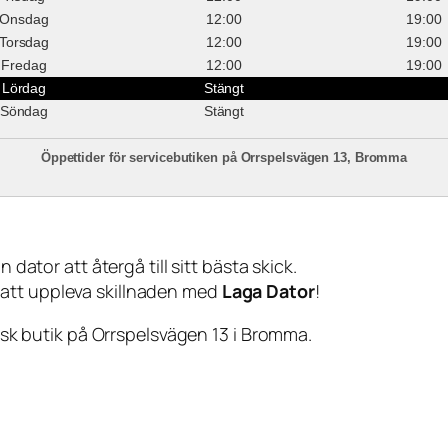
Onsdag
12:00
19:00
Torsdag
12:00
19:00
Fredag
12:00
19:00
Lördag
Stängt
Söndag
Stängt
Öppettider för servicebutiken på Orrspelsvägen 13, Bromma
 dator att återgå till sitt bästa skick.
 att uppleva skillnaden med
Laga Dator
!
sisk butik på Orrspelsvägen 13 i Bromma.