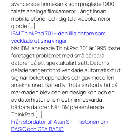
avancerade finmekanik som präglade 1900-
talets analoga filmkameror. Långt innan
mobiltelefoner och digitala videokameror
gjorde […]
IBM ThinkPad 701 – den lilla datorn som
vecklade ut sina vingar
När IBM lanserade ThinkPad 701 år 1995 löste
företaget problemet med små bärbara
datorer på ett spektakulärt sätt. Datorns
delade tangentbord vecklade automatiskt ut
sig när locket öppnades och gav modellen
smeknamnet Butterfly. Trots sin korta tid på
marknaden blev den en designikon och en
av datorhistoriens mest minnesvärda
bärbara datorer. När IBM presenterade
ThinkPad […]
Från stordator till Atari ST – historien om
BASIC och GFA BASIC