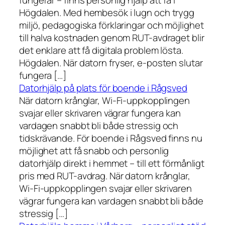
fungerar – finns personlig hjälp att få i
Högdalen. Med hembesök i lugn och trygg
miljö, pedagogiska förklaringar och möjlighet
till halva kostnaden genom RUT-avdraget blir
det enklare att få digitala problem lösta.
Högdalen. När datorn fryser, e-posten slutar
fungera […]
Datorhjälp på plats för boende i Rågsved
När datorn krånglar, Wi-Fi-uppkopplingen
svajar eller skrivaren vägrar fungera kan
vardagen snabbt bli både stressig och
tidskrävande. För boende i Rågsved finns nu
möjlighet att få snabb och personlig
datorhjälp direkt i hemmet – till ett förmånligt
pris med RUT-avdrag. När datorn krånglar,
Wi-Fi-uppkopplingen svajar eller skrivaren
vägrar fungera kan vardagen snabbt bli både
stressig […]