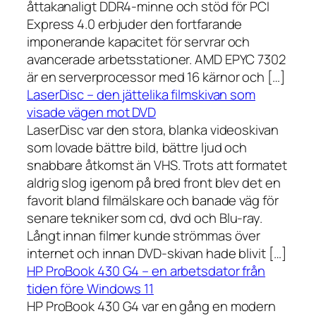
åttakanaligt DDR4-minne och stöd för PCI
Express 4.0 erbjuder den fortfarande
imponerande kapacitet för servrar och
avancerade arbetsstationer. AMD EPYC 7302
är en serverprocessor med 16 kärnor och […]
LaserDisc – den jättelika filmskivan som
visade vägen mot DVD
LaserDisc var den stora, blanka videoskivan
som lovade bättre bild, bättre ljud och
snabbare åtkomst än VHS. Trots att formatet
aldrig slog igenom på bred front blev det en
favorit bland filmälskare och banade väg för
senare tekniker som cd, dvd och Blu-ray.
Långt innan filmer kunde strömmas över
internet och innan DVD-skivan hade blivit […]
HP ProBook 430 G4 – en arbetsdator från
tiden före Windows 11
HP ProBook 430 G4 var en gång en modern