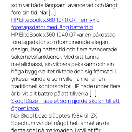
som var både långsam, avancerad och långt
före sin tid. När […]
HP EliteBook x360 1040 G7 – en lyxig
företagsdator med lång batteritid
HP EliteBook x360 1040 G7 var en påkostad
företagsdator som kombinerade elegant
design, lång batteritid och flera avancerade
säkerhetsfunktioner. Med sitt tunna
metallchassi, sin vikbara pekskärm och sin
höga byggkvalitet riktade den sig främst till
yrkesanvändare som ville ha mer än en
traditionell kontorsdator. HP hade under flera
år blivit allt bättre på att tillverka […]
Skool Daze – spelet som gjorde skolan till ett
öppet kaos
När Skool Daze släpptes 1984 till ZX
Spectrum var det något helt annat än de
flesta spel på marknaden. I stället för