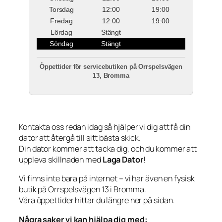
Torsdag
12:00
19:00
Fredag
12:00
19:00
Lördag
Stängt
Söndag
Stängt
Öppettider för servicebutiken på Orrspelsvägen
13, Bromma
Kontakta oss redan idag så hjälper vi dig att få din
dator att återgå till sitt bästa skick.
Din dator kommer att tacka dig, och du kommer att
uppleva skillnaden med
Laga Dator
!
Vi finns inte bara på internet – vi har även en fysisk
butik på Orrspelsvägen 13 i Bromma.
Våra öppettider hittar du längre ner på sidan.
Några saker vi kan hjälpa dig med: