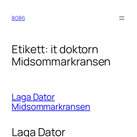
Hoppa
till
8086
innehåll
Etikett:
it doktorn
Midsommarkransen
Laga Dator
Midsommarkransen
Laga Dator