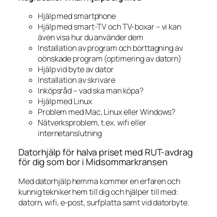
Hjälp med smartphone
Hjälp med smart-TV och TV-boxar – vi kan
även visa hur du använder dem
Installation av program och borttagning av
oönskade program (optimering av datorn)
Hjälp vid byte av dator
Installation av skrivare
Inköpsråd – vad ska man köpa?
Hjälp med Linux
Problem med Mac, Linux eller Windows?
Nätverksproblem, t.ex. wifi eller
internetanslutning
Datorhjälp för halva priset med RUT-avdrag
för dig som bor i Midsommarkransen
Med datorhjälp hemma kommer en erfaren och
kunnig tekniker hem till dig och hjälper till med:
datorn, wifi, e-post, surfplatta samt vid datorbyte.