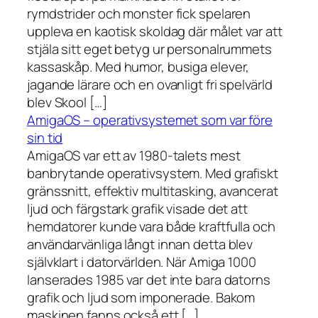
rymdstrider och monster fick spelaren
uppleva en kaotisk skoldag där målet var att
stjäla sitt eget betyg ur personalrummets
kassaskåp. Med humor, busiga elever,
jagande lärare och en ovanligt fri spelvärld
blev Skool […]
AmigaOS – operativsystemet som var före
sin tid
AmigaOS var ett av 1980-talets mest
banbrytande operativsystem. Med grafiskt
gränssnitt, effektiv multitasking, avancerat
ljud och färgstark grafik visade det att
hemdatorer kunde vara både kraftfulla och
användarvänliga långt innan detta blev
självklart i datorvärlden. När Amiga 1000
lanserades 1985 var det inte bara datorns
grafik och ljud som imponerade. Bakom
maskinen fanns också ett […]