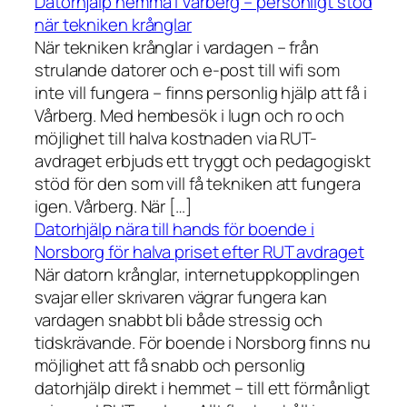
Datorhjälp hemma i Vårberg – personligt stöd
när tekniken krånglar
När tekniken krånglar i vardagen – från
strulande datorer och e-post till wifi som
inte vill fungera – finns personlig hjälp att få i
Vårberg. Med hembesök i lugn och ro och
möjlighet till halva kostnaden via RUT-
avdraget erbjuds ett tryggt och pedagogiskt
stöd för den som vill få tekniken att fungera
igen. Vårberg. När […]
Datorhjälp nära till hands för boende i
Norsborg för halva priset efter RUT avdraget
När datorn krånglar, internetuppkopplingen
svajar eller skrivaren vägrar fungera kan
vardagen snabbt bli både stressig och
tidskrävande. För boende i Norsborg finns nu
möjlighet att få snabb och personlig
datorhjälp direkt i hemmet – till ett förmånligt