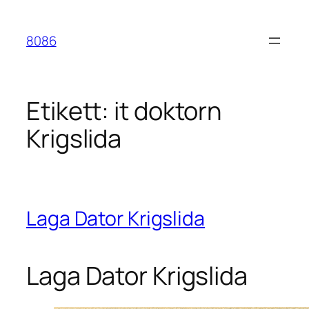
Hoppa
till
8086
innehåll
Etikett:
it doktorn
Krigslida
Laga Dator Krigslida
Laga Dator Krigslida