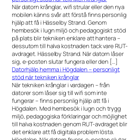
När datorn krånglar, wifi strular eller den nya
mobilen känns svår att förstå finns personlig
hjälp att få i Hässelby Strand. Genom
hembesök i lugn miljö och pedagogiskt stöd
på plats blir tekniken enklare att hantera –
dessutom till halva kostnaden tack vare RUT-
avdraget. Hässelby Strand. När datorn låser
sig, e-posten slutar fungera eller den […]
Datorhjälp hemma i Högdalen – personligt
stöd när tekniken krånglar
När tekniken krånglar i vardagen – från
datorer som låser sig till wifi som inte
fungerar – finns personlig hjälp att få i
Högdalen. Med hembesök i lugn och trygg
miljö, pedagogiska förklaringar och möjlighet
till halva kostnaden genom RUT-avdraget blir
det enklare att få digitala problem lösta.
Högdalen. När datorn fryser, e-posten slutar