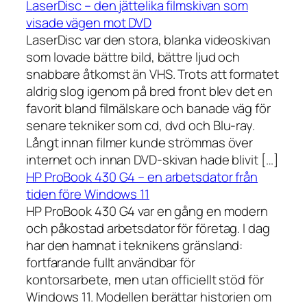
LaserDisc – den jättelika filmskivan som
visade vägen mot DVD
LaserDisc var den stora, blanka videoskivan
som lovade bättre bild, bättre ljud och
snabbare åtkomst än VHS. Trots att formatet
aldrig slog igenom på bred front blev det en
favorit bland filmälskare och banade väg för
senare tekniker som cd, dvd och Blu-ray.
Långt innan filmer kunde strömmas över
internet och innan DVD-skivan hade blivit […]
HP ProBook 430 G4 – en arbetsdator från
tiden före Windows 11
HP ProBook 430 G4 var en gång en modern
och påkostad arbetsdator för företag. I dag
har den hamnat i teknikens gränsland:
fortfarande fullt användbar för
kontorsarbete, men utan officiellt stöd för
Windows 11. Modellen berättar historien om