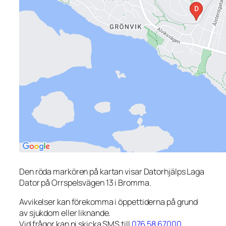
Den röda markören på kartan visar Datorhjälps Laga
Dator på Orrspelsvägen 13 i Bromma.
Avvikelser kan förekomma i öppettiderna på grund
av sjukdom eller liknande.
Vid frågor kan ni skicka SMS till
076 58 67000
.