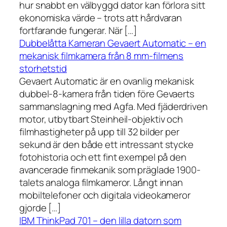
hur snabbt en välbyggd dator kan förlora sitt
ekonomiska värde – trots att hårdvaran
fortfarande fungerar. När […]
Dubbelåtta Kameran Gevaert Automatic – en
mekanisk filmkamera från 8 mm-filmens
storhetstid
Gevaert Automatic är en ovanlig mekanisk
dubbel-8-kamera från tiden före Gevaerts
sammanslagning med Agfa. Med fjäderdriven
motor, utbytbart Steinheil-objektiv och
filmhastigheter på upp till 32 bilder per
sekund är den både ett intressant stycke
fotohistoria och ett fint exempel på den
avancerade finmekanik som präglade 1900-
talets analoga filmkameror. Långt innan
mobiltelefoner och digitala videokameror
gjorde […]
IBM ThinkPad 701 – den lilla datorn som