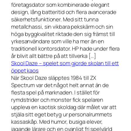
företagsdator som kombinerade elegant
design, lång batteritid och flera avancerade
säkerhetsfunktioner. Med sitt tunna
metallchassi, sin vikbara pekskärm och sin
höga byggkvalitet riktade den sig främst till
yrkesanvändare som ville ha mer än en
traditionell kontorsdator. HP hade under flera
år blivit allt bättre på att tillverka […]
Skool Daze – spelet som gjorde skolan till ett
öppet kaos
När Skool Daze släpptes 1984 till ZX
Spectrum var det något helt annat än de
flesta spel på marknaden. I stället för
rymdstrider och monster fick spelaren
uppleva en kaotisk skoldag där målet var att
stjäla sitt eget betyg ur personalrummets
kassaskåp. Med humor, busiga elever,
jagande lärare och en ovanligt fri spelvärld