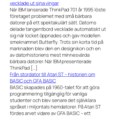
vecklade ut sina vingar
När IBM lanserade ThinkPad 701 år 1995 löste
företaget problemet med små bärbara
datorer på ett spektakulärt sätt. Datorns
delade tangentbord vecklade automatiskt ut
sig när locket öppnades och gav modellen
smeknamnet Butterfly. Trots sin korta tid på
marknaden blev den en designikon och en
av datorhistoriens mest minnesvärda
bärbara datorer. När IBM presenterade
ThinkPad […]
Från stordator till Atari ST – historien om
BASIC och GFA BASIC
BASIC skapades på 1960-talet för att göra
programmering tillgänglig för vanliga
studenter och blev senare det självklara
språket i miljontals hemdatorer. På Atari ST
fördes arvet vidare av GFA BASIC – ett