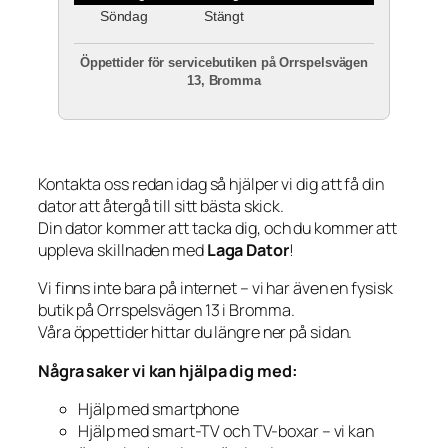
Söndag
Stängt
Öppettider för servicebutiken på Orrspelsvägen
13, Bromma
Kontakta oss redan idag så hjälper vi dig att få din
dator att återgå till sitt bästa skick.
Din dator kommer att tacka dig, och du kommer att
uppleva skillnaden med
Laga Dator
!
Vi finns inte bara på internet – vi har även en fysisk
butik på Orrspelsvägen 13 i Bromma.
Våra öppettider hittar du längre ner på sidan.
Några saker vi kan hjälpa dig med:
Hjälp med smartphone
Hjälp med smart-TV och TV-boxar – vi kan