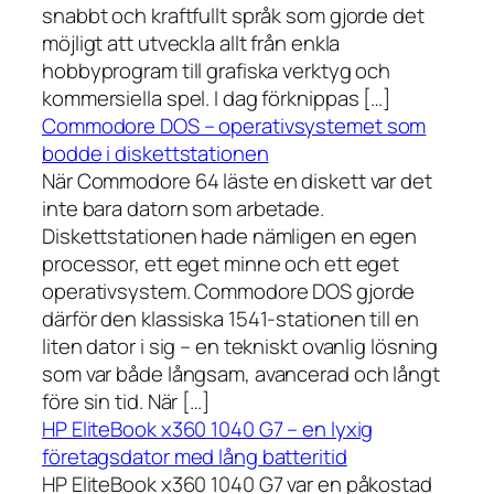
snabbt och kraftfullt språk som gjorde det
möjligt att utveckla allt från enkla
hobbyprogram till grafiska verktyg och
kommersiella spel. I dag förknippas […]
Commodore DOS – operativsystemet som
bodde i diskettstationen
När Commodore 64 läste en diskett var det
inte bara datorn som arbetade.
Diskettstationen hade nämligen en egen
processor, ett eget minne och ett eget
operativsystem. Commodore DOS gjorde
därför den klassiska 1541-stationen till en
liten dator i sig – en tekniskt ovanlig lösning
som var både långsam, avancerad och långt
före sin tid. När […]
HP EliteBook x360 1040 G7 – en lyxig
företagsdator med lång batteritid
HP EliteBook x360 1040 G7 var en påkostad