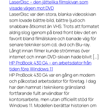
LaserDisc – den jättelika filmskivan som
visade vägen mot DVD
LaserDisc var den stora, blanka videoskivan
som lovade bättre bild, bättre ljud och
snabbare åtkomst än VHS. Trots att formatet
aldrig slog igenom på bred front blev det en
favorit bland filmälskare och banade väg för
senare tekniker som cd, dvd och Blu-ray.
Långt innan filmer kunde strömmas över
internet och innan DVD-skivan hade blivit […]
HP ProBook 430 G4 – en arbetsdator från
tiden före Windows 11
HP ProBook 430 G4 var en gång en modern
och påkostad arbetsdator för företag. I dag
har den hamnat i teknikens gränsland:
fortfarande fullt användbar för
kontorsarbete, men utan officiellt stöd för
Windows 11. Modellen berättar historien om