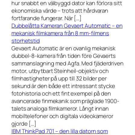
hur snabbt en välbyggd dator kan förlora sitt
ekonomiska värde – trots att hårdvaran
fortfarande fungerar. När […]
Dubbelåtta Kameran Gevaert Automatic – en
mekanisk filmkamera från 8 mm-filmens
storhetstid
Gevaert Automatic är en ovanlig mekanisk
dubbel-8-kamera från tiden före Gevaerts
sammanslagning med Agfa. Med fjäderdriven
motor, utbytbart Steinheil-objektiv och
filmhastigheter på upp till 32 bilder per
sekund är den både ett intressant stycke
fotohistoria och ett fint exempel på den
avancerade finmekanik som präglade 1900-
talets analoga filmkameror. Långt innan
mobiltelefoner och digitala videokameror
gjorde […]
IBM ThinkPad 701 – den lilla datorn som