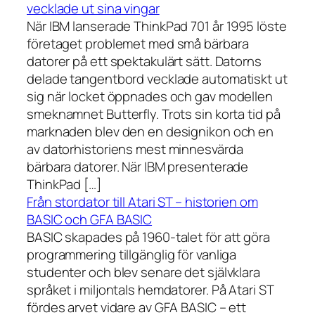
vecklade ut sina vingar
När IBM lanserade ThinkPad 701 år 1995 löste
företaget problemet med små bärbara
datorer på ett spektakulärt sätt. Datorns
delade tangentbord vecklade automatiskt ut
sig när locket öppnades och gav modellen
smeknamnet Butterfly. Trots sin korta tid på
marknaden blev den en designikon och en
av datorhistoriens mest minnesvärda
bärbara datorer. När IBM presenterade
ThinkPad […]
Från stordator till Atari ST – historien om
BASIC och GFA BASIC
BASIC skapades på 1960-talet för att göra
programmering tillgänglig för vanliga
studenter och blev senare det självklara
språket i miljontals hemdatorer. På Atari ST
fördes arvet vidare av GFA BASIC – ett