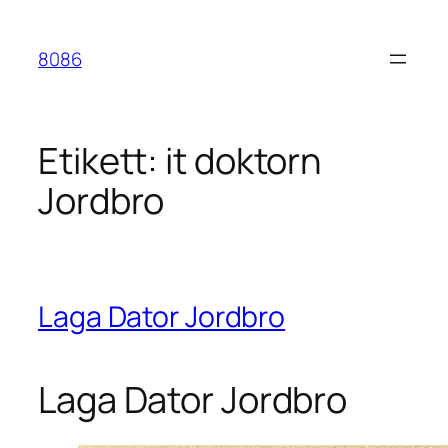
Hoppa
till
8086
innehåll
Etikett:
it doktorn
Jordbro
Laga Dator Jordbro
Laga Dator Jordbro