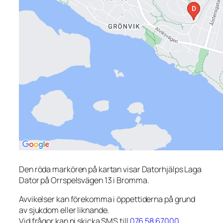
Den röda markören på kartan visar Datorhjälps Laga
Dator på Orrspelsvägen 13 i Bromma.
Avvikelser kan förekomma i öppettiderna på grund
av sjukdom eller liknande.
Vid frågor kan ni skicka SMS till
076 58 67000
.