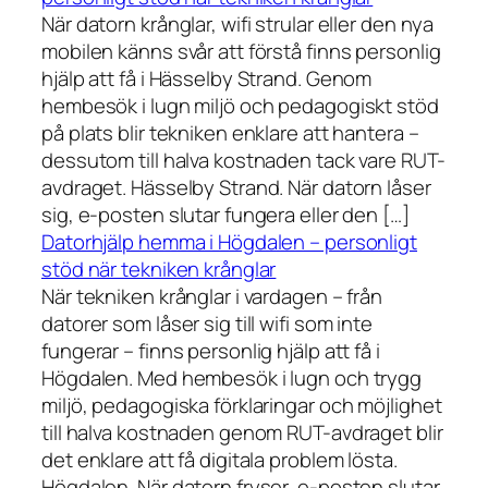
När datorn krånglar, wifi strular eller den nya
mobilen känns svår att förstå finns personlig
hjälp att få i Hässelby Strand. Genom
hembesök i lugn miljö och pedagogiskt stöd
på plats blir tekniken enklare att hantera –
dessutom till halva kostnaden tack vare RUT-
avdraget. Hässelby Strand. När datorn låser
sig, e-posten slutar fungera eller den […]
Datorhjälp hemma i Högdalen – personligt
stöd när tekniken krånglar
När tekniken krånglar i vardagen – från
datorer som låser sig till wifi som inte
fungerar – finns personlig hjälp att få i
Högdalen. Med hembesök i lugn och trygg
miljö, pedagogiska förklaringar och möjlighet
till halva kostnaden genom RUT-avdraget blir
det enklare att få digitala problem lösta.
Högdalen. När datorn fryser, e-posten slutar