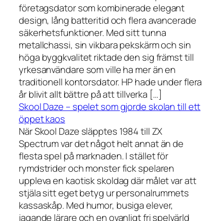
företagsdator som kombinerade elegant
design, lång batteritid och flera avancerade
säkerhetsfunktioner. Med sitt tunna
metallchassi, sin vikbara pekskärm och sin
höga byggkvalitet riktade den sig främst till
yrkesanvändare som ville ha mer än en
traditionell kontorsdator. HP hade under flera
år blivit allt bättre på att tillverka […]
Skool Daze – spelet som gjorde skolan till ett
öppet kaos
När Skool Daze släpptes 1984 till ZX
Spectrum var det något helt annat än de
flesta spel på marknaden. I stället för
rymdstrider och monster fick spelaren
uppleva en kaotisk skoldag där målet var att
stjäla sitt eget betyg ur personalrummets
kassaskåp. Med humor, busiga elever,
jagande lärare och en ovanligt fri spelvärld