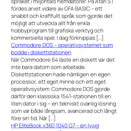
språket i miljontals hemdatorer. På Atari ST
fördes arvet vidare av GFA BASIC – ett
snabbt och kraftfullt språk som gjorde det
möjligt att utveckla allt från enkla
hobbyprogram till grafiska verktyg och
kommersiella spel. I dag förknippas […]
Commodore DOS – operativsystemet som
bodde i diskettstationen
När Commodore 64 läste en diskett var det
inte bara datorn som arbetade.
Diskettstationen hade nämligen en egen
processor, ett eget minne och ett eget
operativsystem. Commodore DOS gjorde
därför den klassiska 1541-stationen till en
liten dator i sig – en tekniskt ovanlig lösning
som var både långsam, avancerad och långt
före sin tid. När […]
HP EliteBook x360 1040 G7 – en lyxig