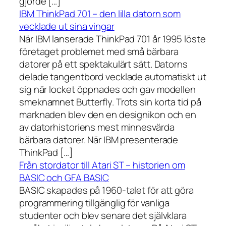
gjorde […]
IBM ThinkPad 701 – den lilla datorn som
vecklade ut sina vingar
När IBM lanserade ThinkPad 701 år 1995 löste
företaget problemet med små bärbara
datorer på ett spektakulärt sätt. Datorns
delade tangentbord vecklade automatiskt ut
sig när locket öppnades och gav modellen
smeknamnet Butterfly. Trots sin korta tid på
marknaden blev den en designikon och en
av datorhistoriens mest minnesvärda
bärbara datorer. När IBM presenterade
ThinkPad […]
Från stordator till Atari ST – historien om
BASIC och GFA BASIC
BASIC skapades på 1960-talet för att göra
programmering tillgänglig för vanliga
studenter och blev senare det självklara