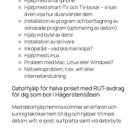
Hjälp med smartphone
Hjälp med smart-TV och TV-boxar – vi kan
även visa hur du använder dem
Installation av program och borttagning av
oönskade program (optimering av datorn)
Hjälp vid byte av dator
Installation av skrivare
Inköpsråd – vad ska man köpa?
Hjälp med Linux
Problem med Mac, Linux eller Windows?
Nätverksproblem, t.ex. wifi eller
internetanslutning
Datorhjälp för halva priset med RUT-avdrag
för dig som bor i Hägerstensåsen
Med datorhjälp hemma kommer en erfaren och
kunnig tekniker hem till dig och hjälper till med:
datorn, wifi, e-post, surfplatta samt vid datorbyte.