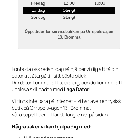
Fredag
12:00
19:00
Lördag
Stängt
Söndag
Stängt
Öppettider för servicebutiken på Orrspelsvägen
13, Bromma
Kontakta oss redan idag så hjälper vi dig att få din
dator att återgå till sitt bästa skick.
Din dator kommer att tacka dig, och du kommer att
uppleva skillnaden med
Laga Dator
!
Vi finns inte bara på internet – vi har även en fysisk
butik på Orrspelsvägen 13 i Bromma.
Våra öppettider hittar du längre ner på sidan.
Några saker vi kan hjälpa dig med: