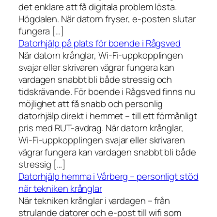
det enklare att få digitala problem lösta.
Högdalen. När datorn fryser, e-posten slutar
fungera […]
Datorhjälp på plats för boende i Rågsved
När datorn krånglar, Wi-Fi-uppkopplingen
svajar eller skrivaren vägrar fungera kan
vardagen snabbt bli både stressig och
tidskrävande. För boende i Rågsved finns nu
möjlighet att få snabb och personlig
datorhjälp direkt i hemmet – till ett förmånligt
pris med RUT-avdrag. När datorn krånglar,
Wi-Fi-uppkopplingen svajar eller skrivaren
vägrar fungera kan vardagen snabbt bli både
stressig […]
Datorhjälp hemma i Vårberg – personligt stöd
när tekniken krånglar
När tekniken krånglar i vardagen – från
strulande datorer och e-post till wifi som