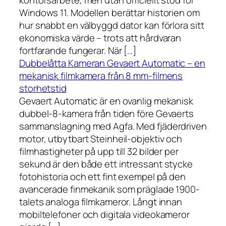
kontorsarbete, men utan officiellt stöd för
Windows 11. Modellen berättar historien om
hur snabbt en välbyggd dator kan förlora sitt
ekonomiska värde – trots att hårdvaran
fortfarande fungerar. När […]
Dubbelåtta Kameran Gevaert Automatic – en
mekanisk filmkamera från 8 mm-filmens
storhetstid
Gevaert Automatic är en ovanlig mekanisk
dubbel-8-kamera från tiden före Gevaerts
sammanslagning med Agfa. Med fjäderdriven
motor, utbytbart Steinheil-objektiv och
filmhastigheter på upp till 32 bilder per
sekund är den både ett intressant stycke
fotohistoria och ett fint exempel på den
avancerade finmekanik som präglade 1900-
talets analoga filmkameror. Långt innan
mobiltelefoner och digitala videokameror