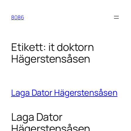
Hoppa
till
8086
innehåll
Etikett:
it doktorn
Hägerstensåsen
Laga Dator Hägerstensåsen
Laga Dator
Hägerstensåsen