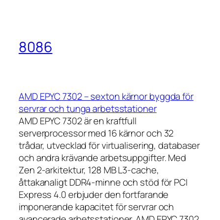
8086
AMD EPYC 7302 – sexton kärnor byggda för
servrar och tunga arbetsstationer
AMD EPYC 7302 är en kraftfull
serverprocessor med 16 kärnor och 32
trådar, utvecklad för virtualisering, databaser
och andra krävande arbetsuppgifter. Med
Zen 2-arkitektur, 128 MB L3-cache,
åttakanaligt DDR4-minne och stöd för PCI
Express 4.0 erbjuder den fortfarande
imponerande kapacitet för servrar och
avancerade arbetsstationer. AMD EPYC 7302