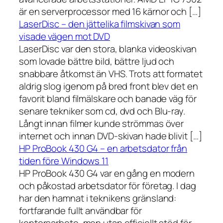
är en serverprocessor med 16 kärnor och […]
LaserDisc – den jättelika filmskivan som
visade vägen mot DVD
LaserDisc var den stora, blanka videoskivan
som lovade bättre bild, bättre ljud och
snabbare åtkomst än VHS. Trots att formatet
aldrig slog igenom på bred front blev det en
favorit bland filmälskare och banade väg för
senare tekniker som cd, dvd och Blu-ray.
Långt innan filmer kunde strömmas över
internet och innan DVD-skivan hade blivit […]
HP ProBook 430 G4 – en arbetsdator från
tiden före Windows 11
HP ProBook 430 G4 var en gång en modern
och påkostad arbetsdator för företag. I dag
har den hamnat i teknikens gränsland:
fortfarande fullt användbar för