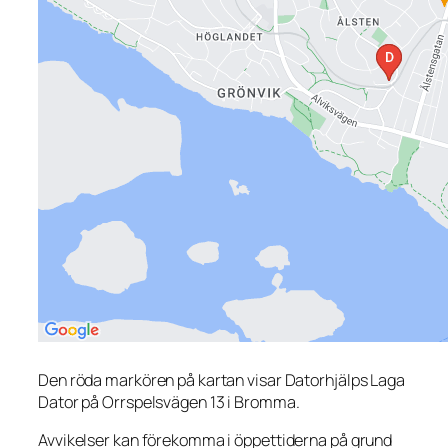
Den röda markören på kartan visar Datorhjälps Laga
Dator på Orrspelsvägen 13 i Bromma.
Avvikelser kan förekomma i öppettiderna på grund