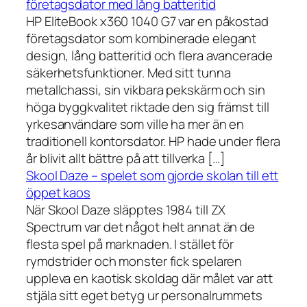
företagsdator med lång batteritid
HP EliteBook x360 1040 G7 var en påkostad
företagsdator som kombinerade elegant
design, lång batteritid och flera avancerade
säkerhetsfunktioner. Med sitt tunna
metallchassi, sin vikbara pekskärm och sin
höga byggkvalitet riktade den sig främst till
yrkesanvändare som ville ha mer än en
traditionell kontorsdator. HP hade under flera
år blivit allt bättre på att tillverka […]
Skool Daze – spelet som gjorde skolan till ett
öppet kaos
När Skool Daze släpptes 1984 till ZX
Spectrum var det något helt annat än de
flesta spel på marknaden. I stället för
rymdstrider och monster fick spelaren
uppleva en kaotisk skoldag där målet var att
stjäla sitt eget betyg ur personalrummets