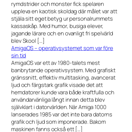
rymdstrider och monster fick spelaren
uppleva en kaotisk skoldag där målet var att
stjäla sitt eget betyg ur personalrummets
kassaskåp. Med humor, busiga elever,
jagande lärare och en ovanligt fri spelvärld
blev Skool […]
AmigaOS – operativsystemet som var före
sin tid
AmigaOS var ett av 1980-talets mest
banbrytande operativsystem. Med grafiskt
gränssnitt, effektiv multitasking, avancerat
ljud och färgstark grafik visade det att
hemdatorer kunde vara både kraftfulla och
användarvänliga långt innan detta blev
självklart i datorvärlden. När Amiga 1000
lanserades 1985 var det inte bara datorns
grafik och ljud som imponerade. Bakom
maskinen fanns också ett […]