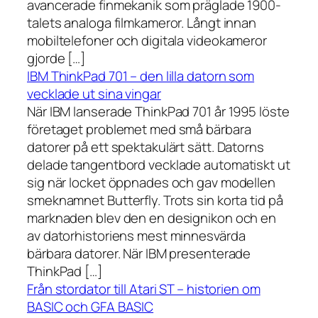
avancerade finmekanik som präglade 1900-
talets analoga filmkameror. Långt innan
mobiltelefoner och digitala videokameror
gjorde […]
IBM ThinkPad 701 – den lilla datorn som
vecklade ut sina vingar
När IBM lanserade ThinkPad 701 år 1995 löste
företaget problemet med små bärbara
datorer på ett spektakulärt sätt. Datorns
delade tangentbord vecklade automatiskt ut
sig när locket öppnades och gav modellen
smeknamnet Butterfly. Trots sin korta tid på
marknaden blev den en designikon och en
av datorhistoriens mest minnesvärda
bärbara datorer. När IBM presenterade
ThinkPad […]
Från stordator till Atari ST – historien om
BASIC och GFA BASIC