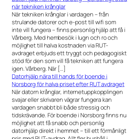
när tekniken krånglar
När tekniken krånglar i vardagen – från
strulande datorer och e-post till wifi som
inte vill fungera – finns personlig hjälp att få i
Vårberg. Med hembesök i lugn och ro och
möjlighet till halva kostnaden via RUT-
avdraget erbjuds ett tryggt och pedagogiskt
stöd för den som vill få tekniken att fungera
igen. Vårberg. När […]
Datorhjälp nära till hands för boende i
Norsborg för halva priset efter RUT avdraget
När datorn krånglar, internetuppkopplingen
svajar eller skrivaren vägrar fungera kan
vardagen snabbt bli både stressig och
tidskrävande. För boende i Norsborg finns nu
möjlighet att få snabb och personlig
datorhjälp direkt i hemmet – till ett förmånligt
pris med RUT-avdrag. Allt fler hushåll i