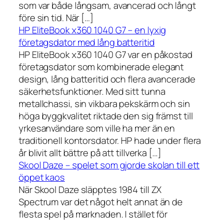
som var både långsam, avancerad och långt
före sin tid. När […]
HP EliteBook x360 1040 G7 – en lyxig
företagsdator med lång batteritid
HP EliteBook x360 1040 G7 var en påkostad
företagsdator som kombinerade elegant
design, lång batteritid och flera avancerade
säkerhetsfunktioner. Med sitt tunna
metallchassi, sin vikbara pekskärm och sin
höga byggkvalitet riktade den sig främst till
yrkesanvändare som ville ha mer än en
traditionell kontorsdator. HP hade under flera
år blivit allt bättre på att tillverka […]
Skool Daze – spelet som gjorde skolan till ett
öppet kaos
När Skool Daze släpptes 1984 till ZX
Spectrum var det något helt annat än de
flesta spel på marknaden. I stället för