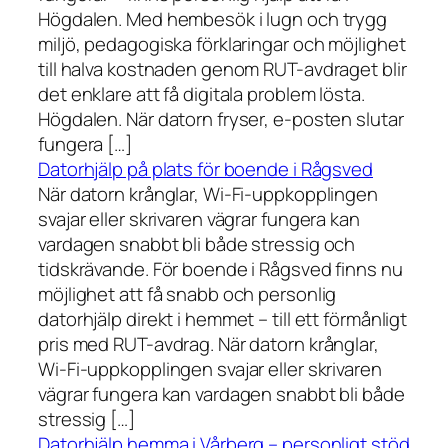
Högdalen. Med hembesök i lugn och trygg
miljö, pedagogiska förklaringar och möjlighet
till halva kostnaden genom RUT-avdraget blir
det enklare att få digitala problem lösta.
Högdalen. När datorn fryser, e-posten slutar
fungera […]
Datorhjälp på plats för boende i Rågsved
När datorn krånglar, Wi-Fi-uppkopplingen
svajar eller skrivaren vägrar fungera kan
vardagen snabbt bli både stressig och
tidskrävande. För boende i Rågsved finns nu
möjlighet att få snabb och personlig
datorhjälp direkt i hemmet – till ett förmånligt
pris med RUT-avdrag. När datorn krånglar,
Wi-Fi-uppkopplingen svajar eller skrivaren
vägrar fungera kan vardagen snabbt bli både
stressig […]
Datorhjälp hemma i Vårberg – personligt stöd