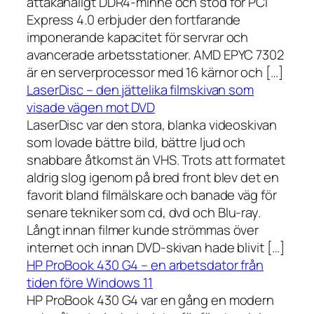
åttakanaligt DDR4-minne och stöd för PCI
Express 4.0 erbjuder den fortfarande
imponerande kapacitet för servrar och
avancerade arbetsstationer. AMD EPYC 7302
är en serverprocessor med 16 kärnor och […]
LaserDisc – den jättelika filmskivan som
visade vägen mot DVD
LaserDisc var den stora, blanka videoskivan
som lovade bättre bild, bättre ljud och
snabbare åtkomst än VHS. Trots att formatet
aldrig slog igenom på bred front blev det en
favorit bland filmälskare och banade väg för
senare tekniker som cd, dvd och Blu-ray.
Långt innan filmer kunde strömmas över
internet och innan DVD-skivan hade blivit […]
HP ProBook 430 G4 – en arbetsdator från
tiden före Windows 11
HP ProBook 430 G4 var en gång en modern