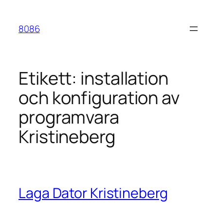
Hoppa
till
8086
innehåll
Etikett:
installation
och konfiguration av
programvara
Kristineberg
Laga Dator Kristineberg