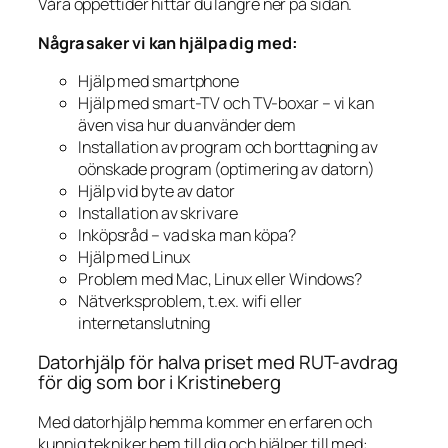
Våra öppettider hittar du längre ner på sidan.
Några saker vi kan hjälpa dig med:
Hjälp med smartphone
Hjälp med smart-TV och TV-boxar – vi kan
även visa hur du använder dem
Installation av program och borttagning av
oönskade program (optimering av datorn)
Hjälp vid byte av dator
Installation av skrivare
Inköpsråd – vad ska man köpa?
Hjälp med Linux
Problem med Mac, Linux eller Windows?
Nätverksproblem, t.ex. wifi eller
internetanslutning
Datorhjälp för halva priset med RUT-avdrag
för dig som bor i Kristineberg
Med datorhjälp hemma kommer en erfaren och
kunnig tekniker hem till dig och hjälper till med: