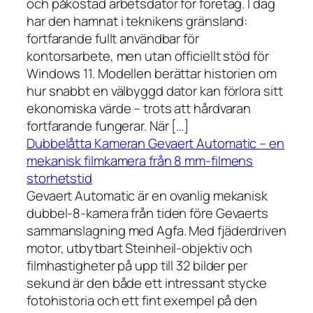
och påkostad arbetsdator för företag. I dag
har den hamnat i teknikens gränsland:
fortfarande fullt användbar för
kontorsarbete, men utan officiellt stöd för
Windows 11. Modellen berättar historien om
hur snabbt en välbyggd dator kan förlora sitt
ekonomiska värde – trots att hårdvaran
fortfarande fungerar. När […]
Dubbelåtta Kameran Gevaert Automatic – en
mekanisk filmkamera från 8 mm-filmens
storhetstid
Gevaert Automatic är en ovanlig mekanisk
dubbel-8-kamera från tiden före Gevaerts
sammanslagning med Agfa. Med fjäderdriven
motor, utbytbart Steinheil-objektiv och
filmhastigheter på upp till 32 bilder per
sekund är den både ett intressant stycke
fotohistoria och ett fint exempel på den