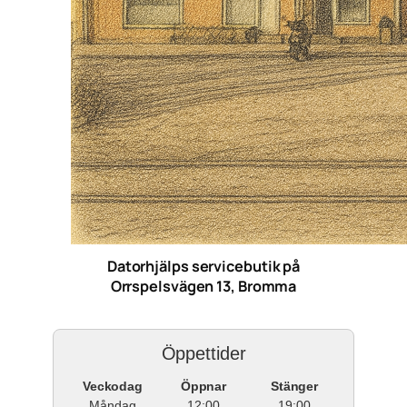
Datorhjälps servicebutik på
Orrspelsvägen 13, Bromma
Öppettider
Veckodag
Öppnar
Stänger
Måndag
12:00
19:00