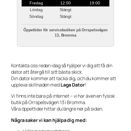
Fredag
12:00
19:00
Lördag
Stängt
Söndag
Stängt
Öppettider för servicebutiken på Orrspelsvägen
13, Bromma
Kontakta oss redan idag så hjälper vi dig att få din
dator att återgå till sitt bästa skick.
Din dator kommer att tacka dig, och du kommer att
uppleva skillnaden med
Laga Dator
!
Vi finns inte bara på internet – vi har även en fysisk
butik på Orrspelsvägen 13 i Bromma.
Våra öppettider hittar du längre ner på sidan.
Några saker vi kan hjälpa dig med: