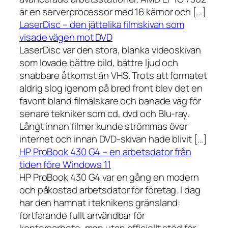
är en serverprocessor med 16 kärnor och […]
LaserDisc – den jättelika filmskivan som
visade vägen mot DVD
LaserDisc var den stora, blanka videoskivan
som lovade bättre bild, bättre ljud och
snabbare åtkomst än VHS. Trots att formatet
aldrig slog igenom på bred front blev det en
favorit bland filmälskare och banade väg för
senare tekniker som cd, dvd och Blu-ray.
Långt innan filmer kunde strömmas över
internet och innan DVD-skivan hade blivit […]
HP ProBook 430 G4 – en arbetsdator från
tiden före Windows 11
HP ProBook 430 G4 var en gång en modern
och påkostad arbetsdator för företag. I dag
har den hamnat i teknikens gränsland:
fortfarande fullt användbar för