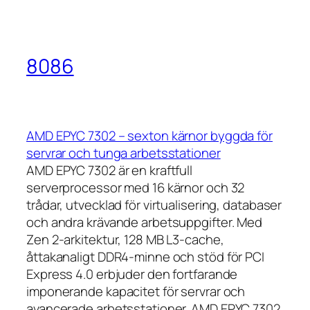
8086
AMD EPYC 7302 – sexton kärnor byggda för
servrar och tunga arbetsstationer
AMD EPYC 7302 är en kraftfull
serverprocessor med 16 kärnor och 32
trådar, utvecklad för virtualisering, databaser
och andra krävande arbetsuppgifter. Med
Zen 2-arkitektur, 128 MB L3-cache,
åttakanaligt DDR4-minne och stöd för PCI
Express 4.0 erbjuder den fortfarande
imponerande kapacitet för servrar och
avancerade arbetsstationer. AMD EPYC 7302