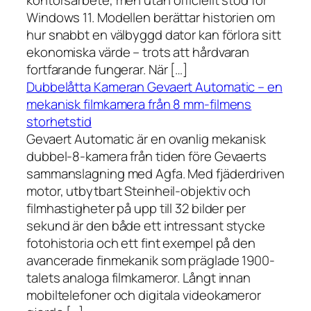
kontorsarbete, men utan officiellt stöd för
Windows 11. Modellen berättar historien om
hur snabbt en välbyggd dator kan förlora sitt
ekonomiska värde – trots att hårdvaran
fortfarande fungerar. När […]
Dubbelåtta Kameran Gevaert Automatic – en
mekanisk filmkamera från 8 mm-filmens
storhetstid
Gevaert Automatic är en ovanlig mekanisk
dubbel-8-kamera från tiden före Gevaerts
sammanslagning med Agfa. Med fjäderdriven
motor, utbytbart Steinheil-objektiv och
filmhastigheter på upp till 32 bilder per
sekund är den både ett intressant stycke
fotohistoria och ett fint exempel på den
avancerade finmekanik som präglade 1900-
talets analoga filmkameror. Långt innan
mobiltelefoner och digitala videokameror