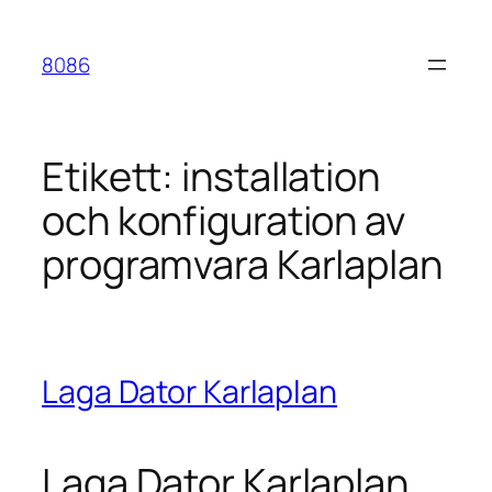
Hoppa
till
8086
innehåll
Etikett:
installation
och konfiguration av
programvara Karlaplan
Laga Dator Karlaplan
Laga Dator Karlaplan