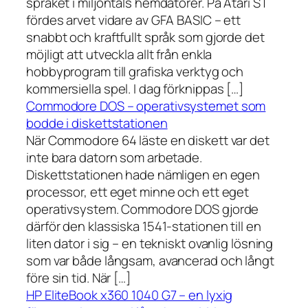
språket i miljontals hemdatorer. På Atari ST
fördes arvet vidare av GFA BASIC – ett
snabbt och kraftfullt språk som gjorde det
möjligt att utveckla allt från enkla
hobbyprogram till grafiska verktyg och
kommersiella spel. I dag förknippas […]
Commodore DOS – operativsystemet som
bodde i diskettstationen
När Commodore 64 läste en diskett var det
inte bara datorn som arbetade.
Diskettstationen hade nämligen en egen
processor, ett eget minne och ett eget
operativsystem. Commodore DOS gjorde
därför den klassiska 1541-stationen till en
liten dator i sig – en tekniskt ovanlig lösning
som var både långsam, avancerad och långt
före sin tid. När […]
HP EliteBook x360 1040 G7 – en lyxig