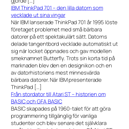
gjorde […]
IBM ThinkPad 701 – den lilla datorn som
vecklade ut sina vingar
När IBM lanserade ThinkPad 701 år 1995 löste
företaget problemet med små bärbara
datorer på ett spektakulärt sätt. Datorns
delade tangentbord vecklade automatiskt ut
sig när locket öppnades och gav modellen
smeknamnet Butterfly. Trots sin korta tid på
marknaden blev den en designikon och en
av datorhistoriens mest minnesvärda
bärbara datorer. När IBM presenterade
ThinkPad […]
Från stordator till Atari ST – historien om
BASIC och GFA BASIC
BASIC skapades på 1960-talet för att göra
programmering tillgänglig för vanliga
studenter och blev senare det självklara