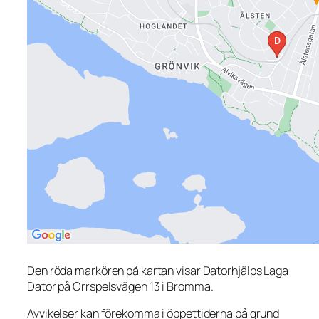
Den röda markören på kartan visar Datorhjälps Laga
Dator på Orrspelsvägen 13 i Bromma.
Avvikelser kan förekomma i öppettiderna på grund