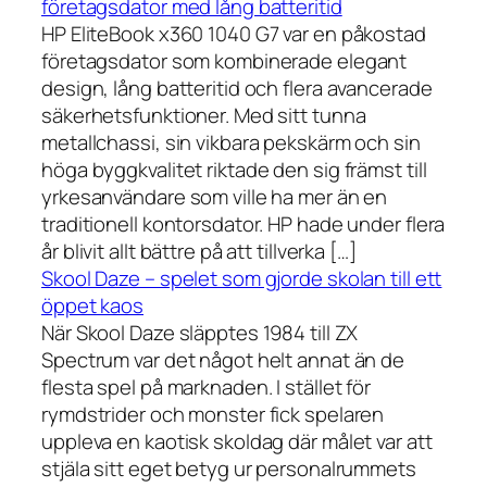
företagsdator med lång batteritid
HP EliteBook x360 1040 G7 var en påkostad
företagsdator som kombinerade elegant
design, lång batteritid och flera avancerade
säkerhetsfunktioner. Med sitt tunna
metallchassi, sin vikbara pekskärm och sin
höga byggkvalitet riktade den sig främst till
yrkesanvändare som ville ha mer än en
traditionell kontorsdator. HP hade under flera
år blivit allt bättre på att tillverka […]
Skool Daze – spelet som gjorde skolan till ett
öppet kaos
När Skool Daze släpptes 1984 till ZX
Spectrum var det något helt annat än de
flesta spel på marknaden. I stället för
rymdstrider och monster fick spelaren
uppleva en kaotisk skoldag där målet var att
stjäla sitt eget betyg ur personalrummets