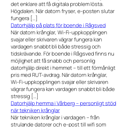
det enklare att få digitala problem lösta.
Högdalen. När datorn fryser, e-posten slutar
fungera […]
Datorhjälp på plats för boende i Rågsved
När datorn krånglar, Wi-Fi-uppkopplingen
svajar eller skrivaren vägrar fungera kan
vardagen snabbt bli både stressig och
tidskrävande. För boende i Rågsved finns nu
möjlighet att få snabb och personlig
datorhjälp direkt i hemmet – till ett förmånligt
pris med RUT-avdrag. När datorn krånglar,
Wi-Fi-uppkopplingen svajar eller skrivaren
vägrar fungera kan vardagen snabbt bli både
stressig […]
Datorhjälp hemma i Vårberg – personligt stöd
när tekniken krånglar
När tekniken krånglar i vardagen – från
strulande datorer och e-post till wifi som