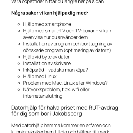
Våra öppettider hittar du längre ner på sidan.
Några saker vi kan hjälpa dig med:
Hjälp med smartphone
Hjälp med smart-TV och TV-boxar – vi kan
även visa hur du använder dem
Installation av program och borttagning av
oönskade program (optimering av datorn)
Hjälp vid byte av dator
Installation av skrivare
Inköpsråd – vad ska man köpa?
Hjälp med Linux
Problem med Mac, Linux eller Windows?
Nätverksproblem, t.ex. wifi eller
internetanslutning
Datorhjälp för halva priset med RUT-avdrag
för dig som bor i Jakobsberg
Med datorhjälp hemma kommer en erfaren och
kunnig tekniker hem till dig och hjälper till med: