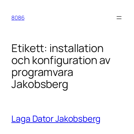
Hoppa
till
8086
innehåll
Etikett:
installation
och konfiguration av
programvara
Jakobsberg
Laga Dator Jakobsberg