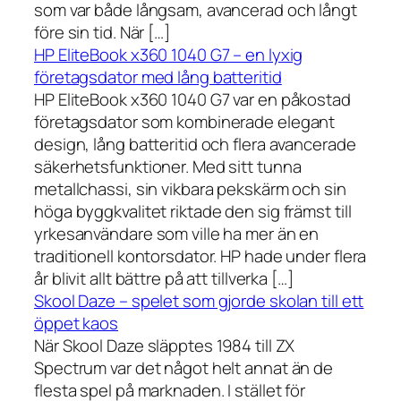
som var både långsam, avancerad och långt
före sin tid. När […]
HP EliteBook x360 1040 G7 – en lyxig
företagsdator med lång batteritid
HP EliteBook x360 1040 G7 var en påkostad
företagsdator som kombinerade elegant
design, lång batteritid och flera avancerade
säkerhetsfunktioner. Med sitt tunna
metallchassi, sin vikbara pekskärm och sin
höga byggkvalitet riktade den sig främst till
yrkesanvändare som ville ha mer än en
traditionell kontorsdator. HP hade under flera
år blivit allt bättre på att tillverka […]
Skool Daze – spelet som gjorde skolan till ett
öppet kaos
När Skool Daze släpptes 1984 till ZX
Spectrum var det något helt annat än de
flesta spel på marknaden. I stället för