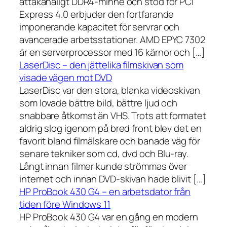
åttakanaligt DDR4-minne och stöd för PCI
Express 4.0 erbjuder den fortfarande
imponerande kapacitet för servrar och
avancerade arbetsstationer. AMD EPYC 7302
är en serverprocessor med 16 kärnor och […]
LaserDisc – den jättelika filmskivan som
visade vägen mot DVD
LaserDisc var den stora, blanka videoskivan
som lovade bättre bild, bättre ljud och
snabbare åtkomst än VHS. Trots att formatet
aldrig slog igenom på bred front blev det en
favorit bland filmälskare och banade väg för
senare tekniker som cd, dvd och Blu-ray.
Långt innan filmer kunde strömmas över
internet och innan DVD-skivan hade blivit […]
HP ProBook 430 G4 – en arbetsdator från
tiden före Windows 11
HP ProBook 430 G4 var en gång en modern