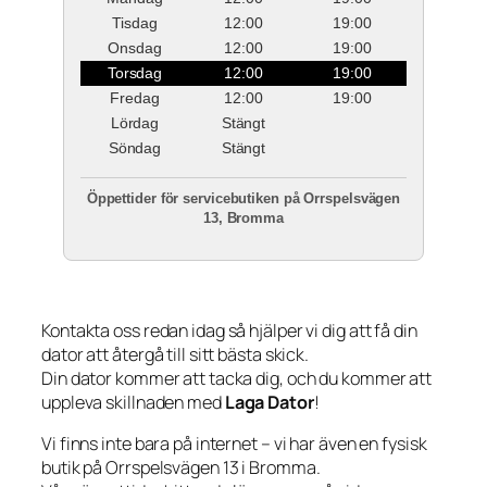
Tisdag
12:00
19:00
Onsdag
12:00
19:00
Torsdag
12:00
19:00
Fredag
12:00
19:00
Lördag
Stängt
Söndag
Stängt
Öppettider för servicebutiken på Orrspelsvägen
13, Bromma
Kontakta oss redan idag så hjälper vi dig att få din
dator att återgå till sitt bästa skick.
Din dator kommer att tacka dig, och du kommer att
uppleva skillnaden med
Laga Dator
!
Vi finns inte bara på internet – vi har även en fysisk
butik på Orrspelsvägen 13 i Bromma.