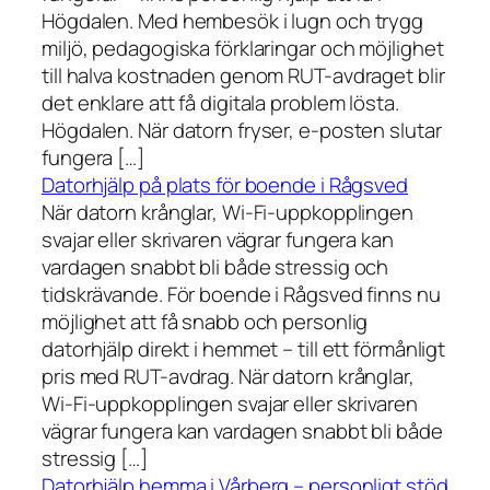
Högdalen. Med hembesök i lugn och trygg
miljö, pedagogiska förklaringar och möjlighet
till halva kostnaden genom RUT-avdraget blir
det enklare att få digitala problem lösta.
Högdalen. När datorn fryser, e-posten slutar
fungera […]
Datorhjälp på plats för boende i Rågsved
När datorn krånglar, Wi-Fi-uppkopplingen
svajar eller skrivaren vägrar fungera kan
vardagen snabbt bli både stressig och
tidskrävande. För boende i Rågsved finns nu
möjlighet att få snabb och personlig
datorhjälp direkt i hemmet – till ett förmånligt
pris med RUT-avdrag. När datorn krånglar,
Wi-Fi-uppkopplingen svajar eller skrivaren
vägrar fungera kan vardagen snabbt bli både
stressig […]
Datorhjälp hemma i Vårberg – personligt stöd