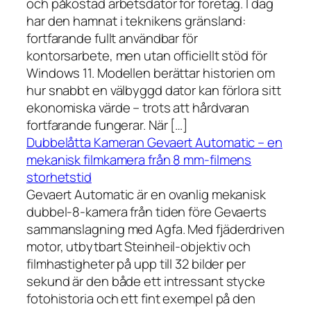
och påkostad arbetsdator för företag. I dag
har den hamnat i teknikens gränsland:
fortfarande fullt användbar för
kontorsarbete, men utan officiellt stöd för
Windows 11. Modellen berättar historien om
hur snabbt en välbyggd dator kan förlora sitt
ekonomiska värde – trots att hårdvaran
fortfarande fungerar. När […]
Dubbelåtta Kameran Gevaert Automatic – en
mekanisk filmkamera från 8 mm-filmens
storhetstid
Gevaert Automatic är en ovanlig mekanisk
dubbel-8-kamera från tiden före Gevaerts
sammanslagning med Agfa. Med fjäderdriven
motor, utbytbart Steinheil-objektiv och
filmhastigheter på upp till 32 bilder per
sekund är den både ett intressant stycke
fotohistoria och ett fint exempel på den