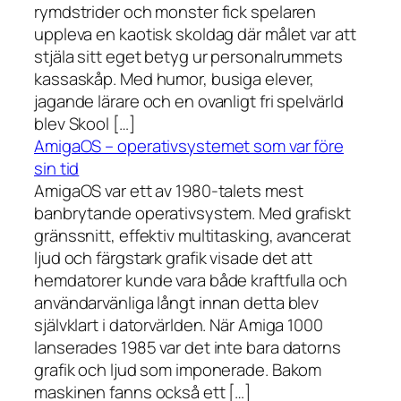
rymdstrider och monster fick spelaren
uppleva en kaotisk skoldag där målet var att
stjäla sitt eget betyg ur personalrummets
kassaskåp. Med humor, busiga elever,
jagande lärare och en ovanligt fri spelvärld
blev Skool […]
AmigaOS – operativsystemet som var före
sin tid
AmigaOS var ett av 1980-talets mest
banbrytande operativsystem. Med grafiskt
gränssnitt, effektiv multitasking, avancerat
ljud och färgstark grafik visade det att
hemdatorer kunde vara både kraftfulla och
användarvänliga långt innan detta blev
självklart i datorvärlden. När Amiga 1000
lanserades 1985 var det inte bara datorns
grafik och ljud som imponerade. Bakom
maskinen fanns också ett […]