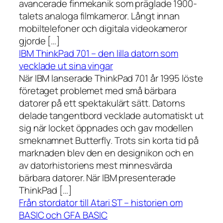
avancerade finmekanik som präglade 1900-
talets analoga filmkameror. Långt innan
mobiltelefoner och digitala videokameror
gjorde […]
IBM ThinkPad 701 – den lilla datorn som
vecklade ut sina vingar
När IBM lanserade ThinkPad 701 år 1995 löste
företaget problemet med små bärbara
datorer på ett spektakulärt sätt. Datorns
delade tangentbord vecklade automatiskt ut
sig när locket öppnades och gav modellen
smeknamnet Butterfly. Trots sin korta tid på
marknaden blev den en designikon och en
av datorhistoriens mest minnesvärda
bärbara datorer. När IBM presenterade
ThinkPad […]
Från stordator till Atari ST – historien om
BASIC och GFA BASIC