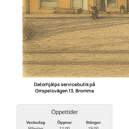
Datorhjälps servicebutik på
Orrspelsvägen 13, Bromma
Öppettider
Veckodag
Öppnar
Stänger
Måndag
12:00
19:00