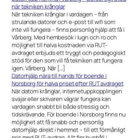
när tekniken krånglar
När tekniken krånglar i vardagen – från
strulande datorer och e-post till wifi som
inte vill fungera – finns personlig hjälp att få i
Vårberg. Med hembesök i lugn och ro och
möjlighet till halva kostnaden via RUT-
avdraget erbjuds ett tryggt och pedagogiskt
stöd för den som vill få tekniken att fungera
igen. Vårberg. När […]
Datorhjälp nära till hands för boende i
Norsborg för halva priset efter RUT avdraget
När datorn krånglar, internetuppkopplingen
svajar eller skrivaren vägrar fungera kan
vardagen snabbt bli både stressig och
tidskrävande. För boende i Norsborg finns nu
möjlighet att få snabb och personlig
datorhjälp direkt i hemmet – till ett förmånligt
pris med RUT-avdrag. Allt fler hushåll i