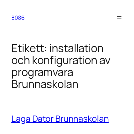
Hoppa
till
8086
innehåll
Etikett:
installation
och konfiguration av
programvara
Brunnaskolan
Laga Dator Brunnaskolan