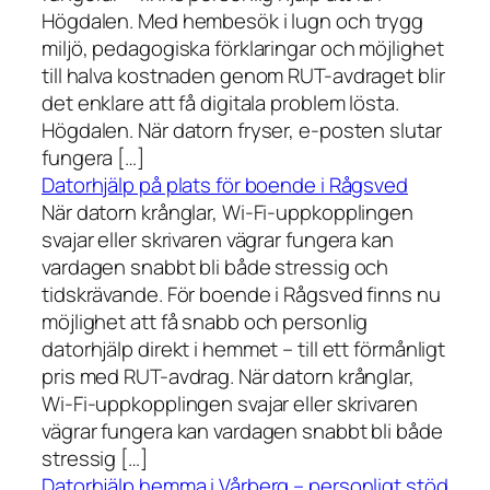
Högdalen. Med hembesök i lugn och trygg
miljö, pedagogiska förklaringar och möjlighet
till halva kostnaden genom RUT-avdraget blir
det enklare att få digitala problem lösta.
Högdalen. När datorn fryser, e-posten slutar
fungera […]
Datorhjälp på plats för boende i Rågsved
När datorn krånglar, Wi-Fi-uppkopplingen
svajar eller skrivaren vägrar fungera kan
vardagen snabbt bli både stressig och
tidskrävande. För boende i Rågsved finns nu
möjlighet att få snabb och personlig
datorhjälp direkt i hemmet – till ett förmånligt
pris med RUT-avdrag. När datorn krånglar,
Wi-Fi-uppkopplingen svajar eller skrivaren
vägrar fungera kan vardagen snabbt bli både
stressig […]
Datorhjälp hemma i Vårberg – personligt stöd