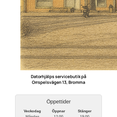
Datorhjälps servicebutik på
Orrspelsvägen 13, Bromma
Öppettider
Veckodag
Öppnar
Stänger
Måndag
12:00
19:00