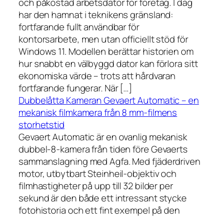
och påkostad arbetsdator för företag. I dag
har den hamnat i teknikens gränsland:
fortfarande fullt användbar för
kontorsarbete, men utan officiellt stöd för
Windows 11. Modellen berättar historien om
hur snabbt en välbyggd dator kan förlora sitt
ekonomiska värde – trots att hårdvaran
fortfarande fungerar. När […]
Dubbelåtta Kameran Gevaert Automatic – en
mekanisk filmkamera från 8 mm-filmens
storhetstid
Gevaert Automatic är en ovanlig mekanisk
dubbel-8-kamera från tiden före Gevaerts
sammanslagning med Agfa. Med fjäderdriven
motor, utbytbart Steinheil-objektiv och
filmhastigheter på upp till 32 bilder per
sekund är den både ett intressant stycke
fotohistoria och ett fint exempel på den