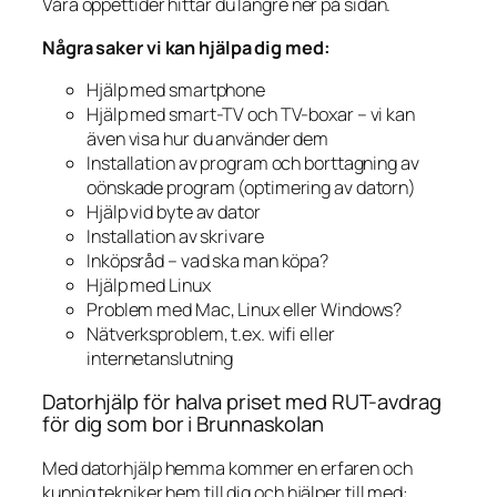
Våra öppettider hittar du längre ner på sidan.
Några saker vi kan hjälpa dig med:
Hjälp med smartphone
Hjälp med smart-TV och TV-boxar – vi kan
även visa hur du använder dem
Installation av program och borttagning av
oönskade program (optimering av datorn)
Hjälp vid byte av dator
Installation av skrivare
Inköpsråd – vad ska man köpa?
Hjälp med Linux
Problem med Mac, Linux eller Windows?
Nätverksproblem, t.ex. wifi eller
internetanslutning
Datorhjälp för halva priset med RUT-avdrag
för dig som bor i Brunnaskolan
Med datorhjälp hemma kommer en erfaren och
kunnig tekniker hem till dig och hjälper till med: