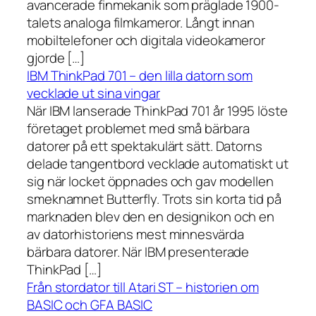
avancerade finmekanik som präglade 1900-
talets analoga filmkameror. Långt innan
mobiltelefoner och digitala videokameror
gjorde […]
IBM ThinkPad 701 – den lilla datorn som
vecklade ut sina vingar
När IBM lanserade ThinkPad 701 år 1995 löste
företaget problemet med små bärbara
datorer på ett spektakulärt sätt. Datorns
delade tangentbord vecklade automatiskt ut
sig när locket öppnades och gav modellen
smeknamnet Butterfly. Trots sin korta tid på
marknaden blev den en designikon och en
av datorhistoriens mest minnesvärda
bärbara datorer. När IBM presenterade
ThinkPad […]
Från stordator till Atari ST – historien om
BASIC och GFA BASIC