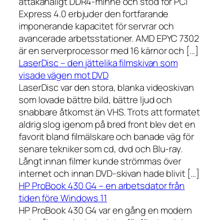
åttakanaligt DDR4-minne och stöd för PCI
Express 4.0 erbjuder den fortfarande
imponerande kapacitet för servrar och
avancerade arbetsstationer. AMD EPYC 7302
är en serverprocessor med 16 kärnor och […]
LaserDisc – den jättelika filmskivan som
visade vägen mot DVD
LaserDisc var den stora, blanka videoskivan
som lovade bättre bild, bättre ljud och
snabbare åtkomst än VHS. Trots att formatet
aldrig slog igenom på bred front blev det en
favorit bland filmälskare och banade väg för
senare tekniker som cd, dvd och Blu-ray.
Långt innan filmer kunde strömmas över
internet och innan DVD-skivan hade blivit […]
HP ProBook 430 G4 – en arbetsdator från
tiden före Windows 11
HP ProBook 430 G4 var en gång en modern