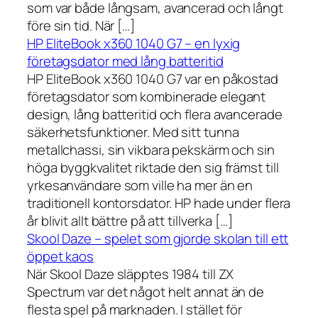
som var både långsam, avancerad och långt
före sin tid. När […]
HP EliteBook x360 1040 G7 – en lyxig
företagsdator med lång batteritid
HP EliteBook x360 1040 G7 var en påkostad
företagsdator som kombinerade elegant
design, lång batteritid och flera avancerade
säkerhetsfunktioner. Med sitt tunna
metallchassi, sin vikbara pekskärm och sin
höga byggkvalitet riktade den sig främst till
yrkesanvändare som ville ha mer än en
traditionell kontorsdator. HP hade under flera
år blivit allt bättre på att tillverka […]
Skool Daze – spelet som gjorde skolan till ett
öppet kaos
När Skool Daze släpptes 1984 till ZX
Spectrum var det något helt annat än de
flesta spel på marknaden. I stället för