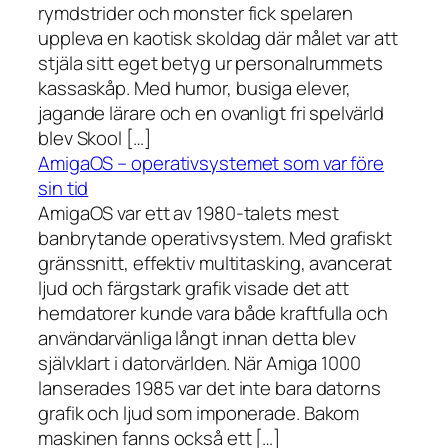
rymdstrider och monster fick spelaren
uppleva en kaotisk skoldag där målet var att
stjäla sitt eget betyg ur personalrummets
kassaskåp. Med humor, busiga elever,
jagande lärare och en ovanligt fri spelvärld
blev Skool […]
AmigaOS – operativsystemet som var före
sin tid
AmigaOS var ett av 1980-talets mest
banbrytande operativsystem. Med grafiskt
gränssnitt, effektiv multitasking, avancerat
ljud och färgstark grafik visade det att
hemdatorer kunde vara både kraftfulla och
användarvänliga långt innan detta blev
självklart i datorvärlden. När Amiga 1000
lanserades 1985 var det inte bara datorns
grafik och ljud som imponerade. Bakom
maskinen fanns också ett […]