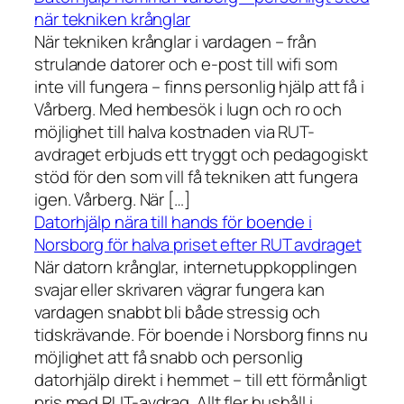
när tekniken krånglar
När tekniken krånglar i vardagen – från
strulande datorer och e-post till wifi som
inte vill fungera – finns personlig hjälp att få i
Vårberg. Med hembesök i lugn och ro och
möjlighet till halva kostnaden via RUT-
avdraget erbjuds ett tryggt och pedagogiskt
stöd för den som vill få tekniken att fungera
igen. Vårberg. När […]
Datorhjälp nära till hands för boende i
Norsborg för halva priset efter RUT avdraget
När datorn krånglar, internetuppkopplingen
svajar eller skrivaren vägrar fungera kan
vardagen snabbt bli både stressig och
tidskrävande. För boende i Norsborg finns nu
möjlighet att få snabb och personlig
datorhjälp direkt i hemmet – till ett förmånligt
pris med RUT-avdrag. Allt fler hushåll i